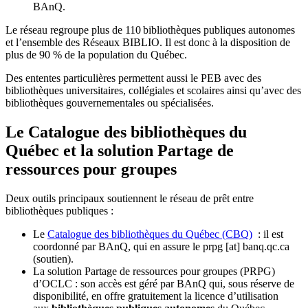
BAnQ.
Le réseau regroupe plus de 110
biblioth
è
ques publiques autonomes
et l
’
ensemble des R
é
seaux BIBLIO. Il est donc
à
la disposition de
plus de 90 % de la population du Qu
é
bec.
Des ententes particulières permettent aussi le PEB avec des
bibliothèques universitaires, collégiales et scolaires ainsi qu’avec des
bibliothèques gouvernementales ou spécialisées.
Le Catalogue des bibliothèques du
Québec et la solution Partage de
ressources pour groupes
Deux outils principaux soutiennent le réseau de prêt entre
bibliothèques publiques :
Le
Catalogue des bibliothèques du Québec (CBQ)
: il est
coordonné par BAnQ, qui en assure le
prpg
[at]
banq.qc.ca
(soutien)
.
La solution Partage de ressources pour groupes (PRPG)
d’OCLC : son accès est géré par BAnQ qui, sous réserve de
disponibilité, en offre gratuitement la licence d’utilisation