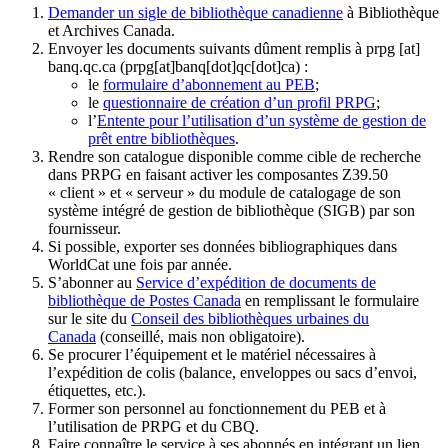
Demander un sigle de bibliothèque canadienne
à Bibliothèque
et Archives Canada.
Envoyer les documents suivants dûment remplis à
prpg
[at]
banq.qc.ca
(prpg[at]banq[dot]qc[dot]ca)
:
le
formulaire d’abonnement au PEB
;
le
questionnaire de création d’un profil PRPG
;
l’
Entente pour l’utilisation d’un système de gestion de
prêt entre bibliothèques
.
Rendre son catalogue disponible comme cible de recherche
dans PRPG en faisant activer les composantes Z39.50
« client » et « serveur » du module de catalogage de son
système intégré de gestion de bibliothèque (SIGB) par son
fournisseur
.
Si possible, exporter ses données bibliographiques dans
WorldCat une fois par année.
S’abonner au
Service d’expédition de documents de
bibliothèque de Postes Canada
en remplissant le formulaire
sur le site du
Conseil des bibliothèques urbaines du
Canada
(conseillé, mais non obligatoire).
Se procurer l’équipement et le matériel nécessaires à
l’expédition de colis (balance, enveloppes ou sacs d’envoi,
étiquettes, etc.).
Former son personnel au fonctionnement du PEB et à
l’utilisation de PRPG et du CBQ.
Faire connaître le service à ses abonnés en intégrant un lien