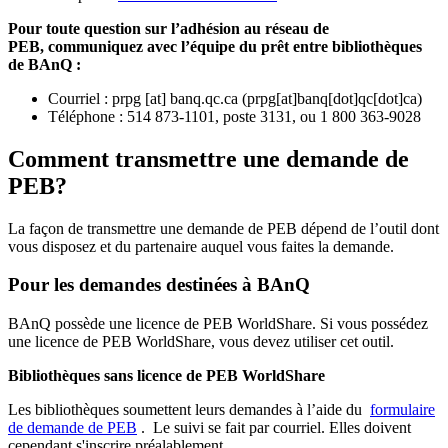
Pour toute question sur l’adhésion au réseau de
PEB,
communiquez avec l’équipe du prêt entre bibliothèques
de BAnQ :
Courriel
:
prpg
[at]
banq.qc.ca
(
prpg[at]banq[dot]qc[dot]ca
)
Téléphone : 514 873-1101, poste 3131, ou 1 800 363-9028
Comment transmettre une demande de
PEB?
La façon de transmettre une demande de PEB dépend de l’outil dont
vous disposez et du partenaire auquel vous faites la demande.
Pour les demandes destinées à BAnQ
BAnQ possède une licence de PEB WorldShare. Si vous possédez
une licence de PEB WorldShare, vous devez utiliser cet outil.
Bibliothèques sans licence de PEB WorldShare
Les bibliothèques soumettent leurs demandes à l’aide du
formulaire
de demande de PEB
.
Le suivi se fait par courriel.
Elles doivent
cependant s'inscrire préalablement.