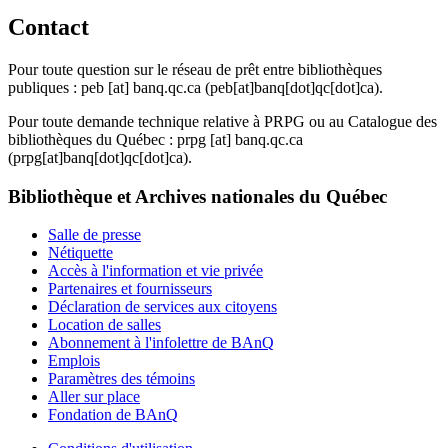
Contact
Pour toute question sur le réseau de prêt entre bibliothèques
publiques :
peb
[at]
banq.qc.ca
(peb[at]banq[dot]qc[dot]ca)
.
Pour toute demande technique relative à PRPG ou au Catalogue des
bibliothèques du Québec :
prpg
[at]
banq.qc.ca
(prpg[at]banq[dot]qc[dot]ca)
.
Bibliothèque et Archives nationales du Québec
Salle de presse
Nétiquette
Accès à l'information et vie privée
Partenaires et fournisseurs
Déclaration de services aux citoyens
Location de salles
Abonnement à l'infolettre de BAnQ
Emplois
Paramètres des témoins
Aller sur place
Fondation de BAnQ