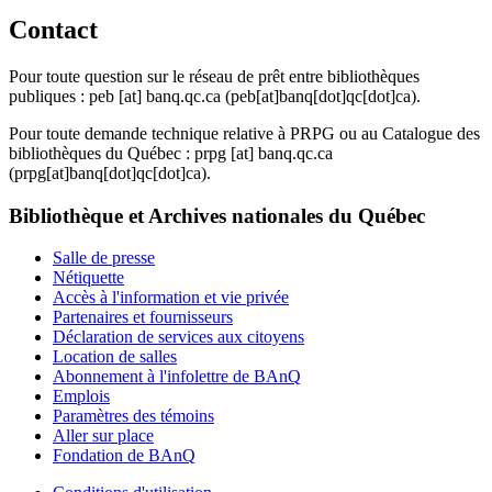
Contact
Pour toute question sur le réseau de prêt entre bibliothèques
publiques :
peb
[at]
banq.qc.ca
(peb[at]banq[dot]qc[dot]ca)
.
Pour toute demande technique relative à PRPG ou au Catalogue des
bibliothèques du Québec :
prpg
[at]
banq.qc.ca
(prpg[at]banq[dot]qc[dot]ca)
.
Bibliothèque et Archives nationales du Québec
Salle de presse
Nétiquette
Accès à l'information et vie privée
Partenaires et fournisseurs
Déclaration de services aux citoyens
Location de salles
Abonnement à l'infolettre de BAnQ
Emplois
Paramètres des témoins
Aller sur place
Fondation de BAnQ