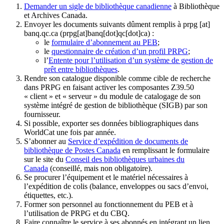
Demander un sigle de bibliothèque canadienne
à Bibliothèque
et Archives Canada.
Envoyer les documents suivants dûment remplis à
prpg
[at]
banq.qc.ca
(prpg[at]banq[dot]qc[dot]ca)
:
le
formulaire d’abonnement au PEB
;
le
questionnaire de création d’un profil PRPG
;
l’
Entente pour l’utilisation d’un système de gestion de
prêt entre bibliothèques
.
Rendre son catalogue disponible comme cible de recherche
dans PRPG en faisant activer les composantes Z39.50
« client » et « serveur » du module de catalogage de son
système intégré de gestion de bibliothèque (SIGB) par son
fournisseur
.
Si possible, exporter ses données bibliographiques dans
WorldCat une fois par année.
S’abonner au
Service d’expédition de documents de
bibliothèque de Postes Canada
en remplissant le formulaire
sur le site du
Conseil des bibliothèques urbaines du
Canada
(conseillé, mais non obligatoire).
Se procurer l’équipement et le matériel nécessaires à
l’expédition de colis (balance, enveloppes ou sacs d’envoi,
étiquettes, etc.).
Former son personnel au fonctionnement du PEB et à
l’utilisation de PRPG et du CBQ.
Faire connaître le service à ses abonnés en intégrant un lien