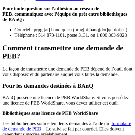
Pour toute question sur l’adhésion au réseau de
PEB,
communiquez avec l’équipe du prêt entre bibliothèques
de BAnQ :
Courriel
:
prpg
[at]
banq.qc.ca
(
prpg[at]banq[dot]qc[dot]ca
)
Téléphone : 514 873-1101, poste 3131, ou 1 800 363-9028
Comment transmettre une demande de
PEB?
La façon de transmettre une demande de PEB dépend de l’outil dont
vous disposez et du partenaire auquel vous faites la demande.
Pour les demandes destinées à BAnQ
BAnQ possède une licence de PEB WorldShare. Si vous possédez
une licence de PEB WorldShare, vous devez utiliser cet outil.
Bibliothèques sans licence de PEB WorldShare
Les bibliothèques soumettent leurs demandes à l’aide du
formulaire
de demande de PEB
.
Le suivi se fait par courriel.
Elles doivent
cependant s'inscrire préalablement.