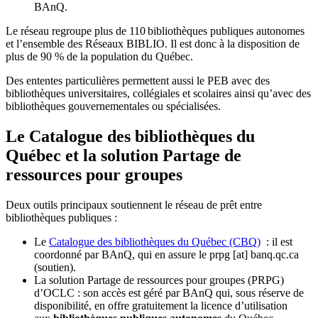
BAnQ.
Le réseau regroupe plus de 110
biblioth
è
ques publiques autonomes
et l
’
ensemble des R
é
seaux BIBLIO. Il est donc
à
la disposition de
plus de 90 % de la population du Qu
é
bec.
Des ententes particulières permettent aussi le PEB avec des
bibliothèques universitaires, collégiales et scolaires ainsi qu’avec des
bibliothèques gouvernementales ou spécialisées.
Le Catalogue des bibliothèques du
Québec et la solution Partage de
ressources pour groupes
Deux outils principaux soutiennent le réseau de prêt entre
bibliothèques publiques :
Le
Catalogue des bibliothèques du Québec (CBQ)
: il est
coordonné par BAnQ, qui en assure le
prpg
[at]
banq.qc.ca
(soutien)
.
La solution Partage de ressources pour groupes (PRPG)
d’OCLC : son accès est géré par BAnQ qui, sous réserve de
disponibilité, en offre gratuitement la licence d’utilisation