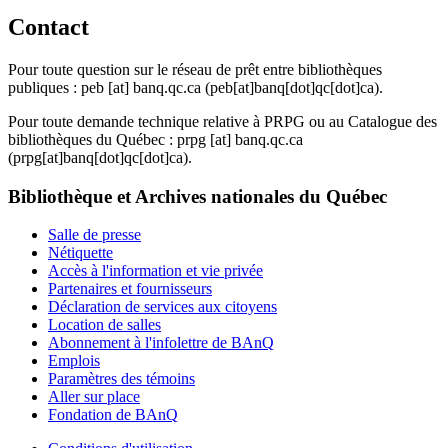
Contact
Pour toute question sur le réseau de prêt entre bibliothèques
publiques :
peb
[at]
banq.qc.ca
(peb[at]banq[dot]qc[dot]ca)
.
Pour toute demande technique relative à PRPG ou au Catalogue des
bibliothèques du Québec :
prpg
[at]
banq.qc.ca
(prpg[at]banq[dot]qc[dot]ca)
.
Bibliothèque et Archives nationales du Québec
Salle de presse
Nétiquette
Accès à l'information et vie privée
Partenaires et fournisseurs
Déclaration de services aux citoyens
Location de salles
Abonnement à l'infolettre de BAnQ
Emplois
Paramètres des témoins
Aller sur place
Fondation de BAnQ