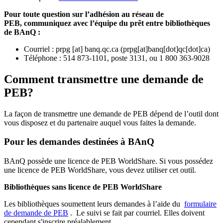
Pour toute question sur l’adhésion au réseau de
PEB,
communiquez avec l’équipe du prêt entre bibliothèques
de BAnQ :
Courriel
:
prpg
[at]
banq.qc.ca
(
prpg[at]banq[dot]qc[dot]ca
)
Téléphone : 514 873-1101, poste 3131, ou 1 800 363-9028
Comment transmettre une demande de
PEB?
La façon de transmettre une demande de PEB dépend de l’outil dont
vous disposez et du partenaire auquel vous faites la demande.
Pour les demandes destinées à BAnQ
BAnQ possède une licence de PEB WorldShare. Si vous possédez
une licence de PEB WorldShare, vous devez utiliser cet outil.
Bibliothèques sans licence de PEB WorldShare
Les bibliothèques soumettent leurs demandes à l’aide du
formulaire
de demande de PEB
.
Le suivi se fait par courriel.
Elles doivent
cependant s'inscrire préalablement.