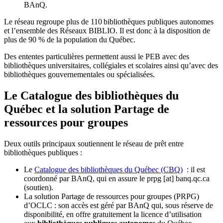
BAnQ.
Le réseau regroupe plus de 110
biblioth
è
ques publiques autonomes
et l
’
ensemble des R
é
seaux BIBLIO. Il est donc
à
la disposition de
plus de 90 % de la population du Qu
é
bec.
Des ententes particulières permettent aussi le PEB avec des
bibliothèques universitaires, collégiales et scolaires ainsi qu’avec des
bibliothèques gouvernementales ou spécialisées.
Le Catalogue des bibliothèques du
Québec et la solution Partage de
ressources pour groupes
Deux outils principaux soutiennent le réseau de prêt entre
bibliothèques publiques :
Le
Catalogue des bibliothèques du Québec (CBQ)
: il est
coordonné par BAnQ, qui en assure le
prpg
[at]
banq.qc.ca
(soutien)
.
La solution Partage de ressources pour groupes (PRPG)
d’OCLC : son accès est géré par BAnQ qui, sous réserve de
disponibilité, en offre gratuitement la licence d’utilisation