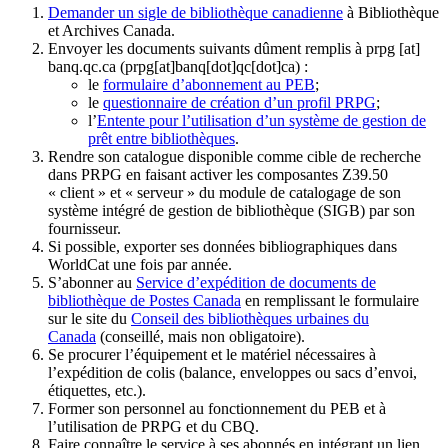
Demander un sigle de bibliothèque canadienne
à Bibliothèque
et Archives Canada.
Envoyer les documents suivants dûment remplis à
prpg
[at]
banq.qc.ca
(prpg[at]banq[dot]qc[dot]ca)
:
le
formulaire d’abonnement au PEB
;
le
questionnaire de création d’un profil PRPG
;
l’
Entente pour l’utilisation d’un système de gestion de
prêt entre bibliothèques
.
Rendre son catalogue disponible comme cible de recherche
dans PRPG en faisant activer les composantes Z39.50
« client » et « serveur » du module de catalogage de son
système intégré de gestion de bibliothèque (SIGB) par son
fournisseur
.
Si possible, exporter ses données bibliographiques dans
WorldCat une fois par année.
S’abonner au
Service d’expédition de documents de
bibliothèque de Postes Canada
en remplissant le formulaire
sur le site du
Conseil des bibliothèques urbaines du
Canada
(conseillé, mais non obligatoire).
Se procurer l’équipement et le matériel nécessaires à
l’expédition de colis (balance, enveloppes ou sacs d’envoi,
étiquettes, etc.).
Former son personnel au fonctionnement du PEB et à
l’utilisation de PRPG et du CBQ.
Faire connaître le service à ses abonnés en intégrant un lien