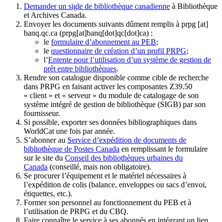
Demander un sigle de bibliothèque canadienne
à Bibliothèque
et Archives Canada.
Envoyer les documents suivants dûment remplis à
prpg
[at]
banq.qc.ca
(prpg[at]banq[dot]qc[dot]ca)
:
le
formulaire d’abonnement au PEB
;
le
questionnaire de création d’un profil PRPG
;
l’
Entente pour l’utilisation d’un système de gestion de
prêt entre bibliothèques
.
Rendre son catalogue disponible comme cible de recherche
dans PRPG en faisant activer les composantes Z39.50
« client » et « serveur » du module de catalogage de son
système intégré de gestion de bibliothèque (SIGB) par son
fournisseur
.
Si possible, exporter ses données bibliographiques dans
WorldCat une fois par année.
S’abonner au
Service d’expédition de documents de
bibliothèque de Postes Canada
en remplissant le formulaire
sur le site du
Conseil des bibliothèques urbaines du
Canada
(conseillé, mais non obligatoire).
Se procurer l’équipement et le matériel nécessaires à
l’expédition de colis (balance, enveloppes ou sacs d’envoi,
étiquettes, etc.).
Former son personnel au fonctionnement du PEB et à
l’utilisation de PRPG et du CBQ.
Faire connaître le service à ses abonnés en intégrant un lien