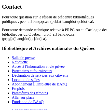
Contact
Pour toute question sur le réseau de prêt entre bibliothèques
publiques :
peb
[at]
banq.qc.ca
(peb[at]banq[dot]qc[dot]ca)
.
Pour toute demande technique relative à PRPG ou au Catalogue des
bibliothèques du Québec :
prpg
[at]
banq.qc.ca
(prpg[at]banq[dot]qc[dot]ca)
.
Bibliothèque et Archives nationales du Québec
Salle de presse
Nétiquette
Accès à l'information et vie privée
Partenaires et fournisseurs
Déclaration de services aux citoyens
Location de salles
Abonnement à l'infolettre de BAnQ
Emplois
Paramètres des témoins
Aller sur place
Fondation de BAnQ