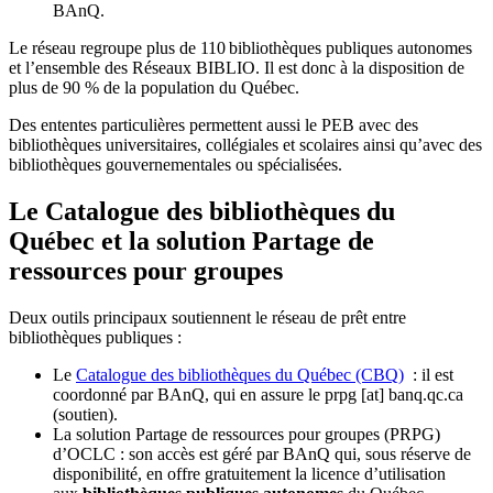
BAnQ.
Le réseau regroupe plus de 110
biblioth
è
ques publiques autonomes
et l
’
ensemble des R
é
seaux BIBLIO. Il est donc
à
la disposition de
plus de 90 % de la population du Qu
é
bec.
Des ententes particulières permettent aussi le PEB avec des
bibliothèques universitaires, collégiales et scolaires ainsi qu’avec des
bibliothèques gouvernementales ou spécialisées.
Le Catalogue des bibliothèques du
Québec et la solution Partage de
ressources pour groupes
Deux outils principaux soutiennent le réseau de prêt entre
bibliothèques publiques :
Le
Catalogue des bibliothèques du Québec (CBQ)
: il est
coordonné par BAnQ, qui en assure le
prpg
[at]
banq.qc.ca
(soutien)
.
La solution Partage de ressources pour groupes (PRPG)
d’OCLC : son accès est géré par BAnQ qui, sous réserve de
disponibilité, en offre gratuitement la licence d’utilisation