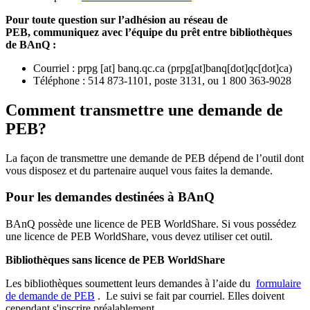
Pour toute question sur l’adhésion au réseau de
PEB,
communiquez avec l’équipe du prêt entre bibliothèques
de BAnQ :
Courriel
:
prpg
[at]
banq.qc.ca
(
prpg[at]banq[dot]qc[dot]ca
)
Téléphone : 514 873-1101, poste 3131, ou 1 800 363-9028
Comment transmettre une demande de
PEB?
La façon de transmettre une demande de PEB dépend de l’outil dont
vous disposez et du partenaire auquel vous faites la demande.
Pour les demandes destinées à BAnQ
BAnQ possède une licence de PEB WorldShare. Si vous possédez
une licence de PEB WorldShare, vous devez utiliser cet outil.
Bibliothèques sans licence de PEB WorldShare
Les bibliothèques soumettent leurs demandes à l’aide du
formulaire
de demande de PEB
.
Le suivi se fait par courriel.
Elles doivent
cependant s'inscrire préalablement.