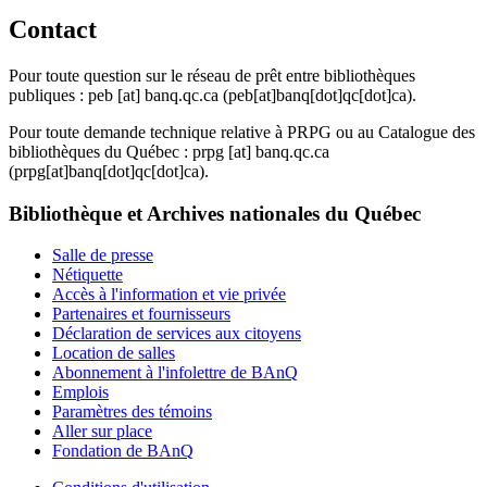
Contact
Pour toute question sur le réseau de prêt entre bibliothèques
publiques :
peb
[at]
banq.qc.ca
(peb[at]banq[dot]qc[dot]ca)
.
Pour toute demande technique relative à PRPG ou au Catalogue des
bibliothèques du Québec :
prpg
[at]
banq.qc.ca
(prpg[at]banq[dot]qc[dot]ca)
.
Bibliothèque et Archives nationales du Québec
Salle de presse
Nétiquette
Accès à l'information et vie privée
Partenaires et fournisseurs
Déclaration de services aux citoyens
Location de salles
Abonnement à l'infolettre de BAnQ
Emplois
Paramètres des témoins
Aller sur place
Fondation de BAnQ