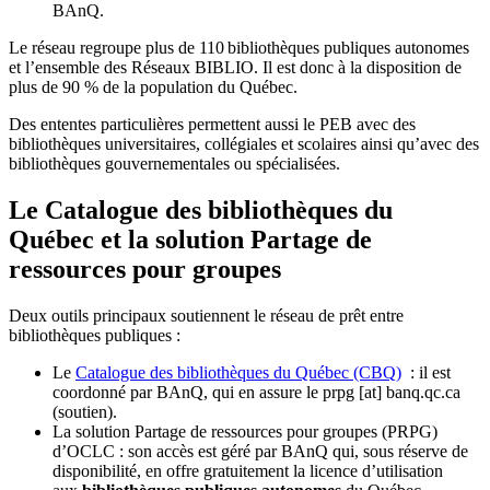
BAnQ.
Le réseau regroupe plus de 110
biblioth
è
ques publiques autonomes
et l
’
ensemble des R
é
seaux BIBLIO. Il est donc
à
la disposition de
plus de 90 % de la population du Qu
é
bec.
Des ententes particulières permettent aussi le PEB avec des
bibliothèques universitaires, collégiales et scolaires ainsi qu’avec des
bibliothèques gouvernementales ou spécialisées.
Le Catalogue des bibliothèques du
Québec et la solution Partage de
ressources pour groupes
Deux outils principaux soutiennent le réseau de prêt entre
bibliothèques publiques :
Le
Catalogue des bibliothèques du Québec (CBQ)
: il est
coordonné par BAnQ, qui en assure le
prpg
[at]
banq.qc.ca
(soutien)
.
La solution Partage de ressources pour groupes (PRPG)
d’OCLC : son accès est géré par BAnQ qui, sous réserve de
disponibilité, en offre gratuitement la licence d’utilisation