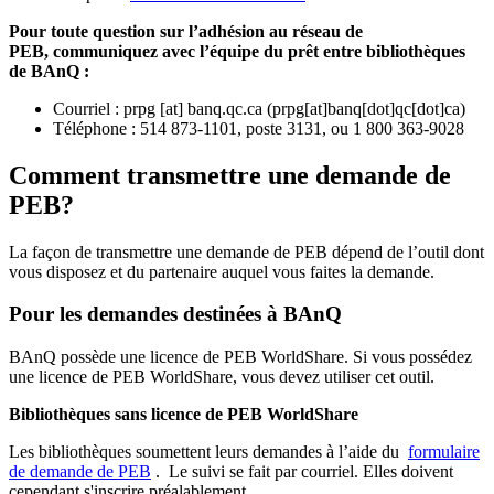
Pour toute question sur l’adhésion au réseau de
PEB,
communiquez avec l’équipe du prêt entre bibliothèques
de BAnQ :
Courriel
:
prpg
[at]
banq.qc.ca
(
prpg[at]banq[dot]qc[dot]ca
)
Téléphone : 514 873-1101, poste 3131, ou 1 800 363-9028
Comment transmettre une demande de
PEB?
La façon de transmettre une demande de PEB dépend de l’outil dont
vous disposez et du partenaire auquel vous faites la demande.
Pour les demandes destinées à BAnQ
BAnQ possède une licence de PEB WorldShare. Si vous possédez
une licence de PEB WorldShare, vous devez utiliser cet outil.
Bibliothèques sans licence de PEB WorldShare
Les bibliothèques soumettent leurs demandes à l’aide du
formulaire
de demande de PEB
.
Le suivi se fait par courriel.
Elles doivent
cependant s'inscrire préalablement.