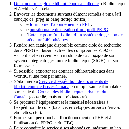
Demander un sigle de bibliothèque canadienne
à Bibliothèque
et Archives Canada.
Envoyer les documents suivants dûment remplis à
prpg
[at]
banq.qc.ca
(prpg[at]banq[dot]qc[dot]ca)
:
le
formulaire d’abonnement au PEB
;
le
questionnaire de création d’un profil PRPG
;
l’
Entente pour l’utilisation d’un système de gestion de
prêt entre bibliothèques
.
Rendre son catalogue disponible comme cible de recherche
dans PRPG en faisant activer les composantes Z39.50
« client » et « serveur » du module de catalogage de son
système intégré de gestion de bibliothèque (SIGB) par son
fournisseur
.
Si possible, exporter ses données bibliographiques dans
WorldCat une fois par année.
S’abonner au
Service d’expédition de documents de
bibliothèque de Postes Canada
en remplissant le formulaire
sur le site du
Conseil des bibliothèques urbaines du
Canada
(conseillé, mais non obligatoire).
Se procurer l’équipement et le matériel nécessaires à
l’expédition de colis (balance, enveloppes ou sacs d’envoi,
étiquettes, etc.).
Former son personnel au fonctionnement du PEB et à
l’utilisation de PRPG et du CBQ.
Faire connaître le service à ses abonnés en intégrant un lien