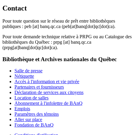
Contact
Pour toute question sur le réseau de prêt entre bibliothèques
publiques :
peb
[at]
banq.qc.ca
(peb[at]banq[dot]qc[dot]ca)
.
Pour toute demande technique relative à PRPG ou au Catalogue des
bibliothèques du Québec :
prpg
[at]
banq.qc.ca
(prpg[at]banq[dot]qc[dot]ca)
.
Bibliothèque et Archives nationales du Québec
Salle de presse
Nétiquette
Accès à l'information et vie privée
Partenaires et fournisseurs
Déclaration de services aux citoyens
Location de salles
Abonnement à l'infolettre de BAnQ
Emplois
Paramètres des témoins
Aller sur place
Fondation de BAnQ