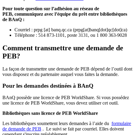
Pour toute question sur l’adhésion au réseau de
PEB,
communiquez avec l’équipe du prêt entre bibliothèques
de BAnQ :
Courriel
:
prpg
[at]
banq.qc.ca
(
prpg[at]banq[dot]qc[dot]ca
)
Téléphone : 514 873-1101, poste 3131, ou 1 800 363-9028
Comment transmettre une demande de
PEB?
La façon de transmettre une demande de PEB dépend de l’outil dont
vous disposez et du partenaire auquel vous faites la demande.
Pour les demandes destinées à BAnQ
BAnQ possède une licence de PEB WorldShare. Si vous possédez
une licence de PEB WorldShare, vous devez utiliser cet outil.
Bibliothèques sans licence de PEB WorldShare
Les bibliothèques soumettent leurs demandes à l’aide du
formulaire
de demande de PEB
.
Le suivi se fait par courriel.
Elles doivent
cependant s'inscrire préalablement.