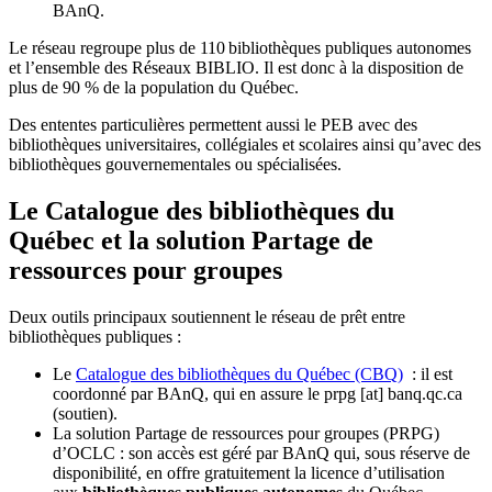
BAnQ.
Le réseau regroupe plus de 110
biblioth
è
ques publiques autonomes
et l
’
ensemble des R
é
seaux BIBLIO. Il est donc
à
la disposition de
plus de 90 % de la population du Qu
é
bec.
Des ententes particulières permettent aussi le PEB avec des
bibliothèques universitaires, collégiales et scolaires ainsi qu’avec des
bibliothèques gouvernementales ou spécialisées.
Le Catalogue des bibliothèques du
Québec et la solution Partage de
ressources pour groupes
Deux outils principaux soutiennent le réseau de prêt entre
bibliothèques publiques :
Le
Catalogue des bibliothèques du Québec (CBQ)
: il est
coordonné par BAnQ, qui en assure le
prpg
[at]
banq.qc.ca
(soutien)
.
La solution Partage de ressources pour groupes (PRPG)
d’OCLC : son accès est géré par BAnQ qui, sous réserve de
disponibilité, en offre gratuitement la licence d’utilisation