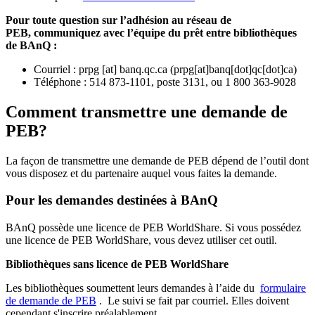
Pour toute question sur l’adhésion au réseau de
PEB,
communiquez avec l’équipe du prêt entre bibliothèques
de BAnQ :
Courriel
:
prpg
[at]
banq.qc.ca
(
prpg[at]banq[dot]qc[dot]ca
)
Téléphone : 514 873-1101, poste 3131, ou 1 800 363-9028
Comment transmettre une demande de
PEB?
La façon de transmettre une demande de PEB dépend de l’outil dont
vous disposez et du partenaire auquel vous faites la demande.
Pour les demandes destinées à BAnQ
BAnQ possède une licence de PEB WorldShare. Si vous possédez
une licence de PEB WorldShare, vous devez utiliser cet outil.
Bibliothèques sans licence de PEB WorldShare
Les bibliothèques soumettent leurs demandes à l’aide du
formulaire
de demande de PEB
.
Le suivi se fait par courriel.
Elles doivent
cependant s'inscrire préalablement.