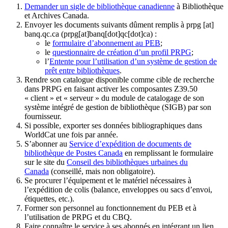
Demander un sigle de bibliothèque canadienne
à Bibliothèque
et Archives Canada.
Envoyer les documents suivants dûment remplis à
prpg
[at]
banq.qc.ca
(prpg[at]banq[dot]qc[dot]ca)
:
le
formulaire d’abonnement au PEB
;
le
questionnaire de création d’un profil PRPG
;
l’
Entente pour l’utilisation d’un système de gestion de
prêt entre bibliothèques
.
Rendre son catalogue disponible comme cible de recherche
dans PRPG en faisant activer les composantes Z39.50
« client » et « serveur » du module de catalogage de son
système intégré de gestion de bibliothèque (SIGB) par son
fournisseur
.
Si possible, exporter ses données bibliographiques dans
WorldCat une fois par année.
S’abonner au
Service d’expédition de documents de
bibliothèque de Postes Canada
en remplissant le formulaire
sur le site du
Conseil des bibliothèques urbaines du
Canada
(conseillé, mais non obligatoire).
Se procurer l’équipement et le matériel nécessaires à
l’expédition de colis (balance, enveloppes ou sacs d’envoi,
étiquettes, etc.).
Former son personnel au fonctionnement du PEB et à
l’utilisation de PRPG et du CBQ.
Faire connaître le service à ses abonnés en intégrant un lien