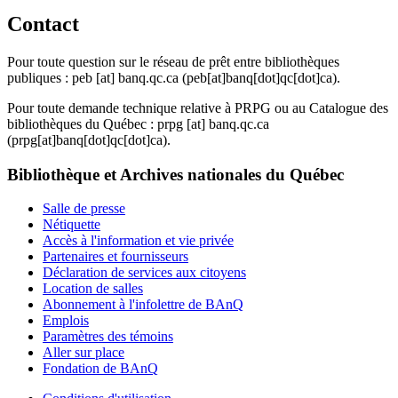
Contact
Pour toute question sur le réseau de prêt entre bibliothèques
publiques :
peb
[at]
banq.qc.ca
(peb[at]banq[dot]qc[dot]ca)
.
Pour toute demande technique relative à PRPG ou au Catalogue des
bibliothèques du Québec :
prpg
[at]
banq.qc.ca
(prpg[at]banq[dot]qc[dot]ca)
.
Bibliothèque et Archives nationales du Québec
Salle de presse
Nétiquette
Accès à l'information et vie privée
Partenaires et fournisseurs
Déclaration de services aux citoyens
Location de salles
Abonnement à l'infolettre de BAnQ
Emplois
Paramètres des témoins
Aller sur place
Fondation de BAnQ