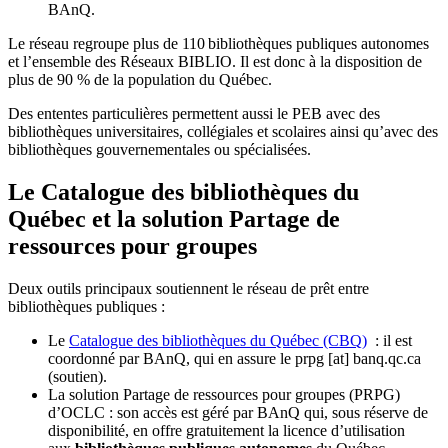
BAnQ.
Le réseau regroupe plus de 110
biblioth
è
ques publiques autonomes
et l
’
ensemble des R
é
seaux BIBLIO. Il est donc
à
la disposition de
plus de 90 % de la population du Qu
é
bec.
Des ententes particulières permettent aussi le PEB avec des
bibliothèques universitaires, collégiales et scolaires ainsi qu’avec des
bibliothèques gouvernementales ou spécialisées.
Le Catalogue des bibliothèques du
Québec et la solution Partage de
ressources pour groupes
Deux outils principaux soutiennent le réseau de prêt entre
bibliothèques publiques :
Le
Catalogue des bibliothèques du Québec (CBQ)
: il est
coordonné par BAnQ, qui en assure le
prpg
[at]
banq.qc.ca
(soutien)
.
La solution Partage de ressources pour groupes (PRPG)
d’OCLC : son accès est géré par BAnQ qui, sous réserve de
disponibilité, en offre gratuitement la licence d’utilisation