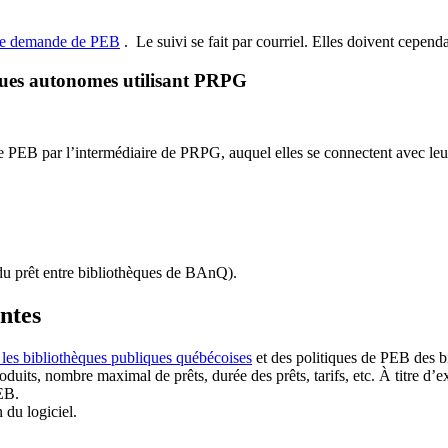
de demande de PEB
.
Le suivi se fait par courriel.
Elles doivent cependan
ques autonomes utilisant PRPG
EB par l’intermédiaire de PRPG, auquel elles se connectent avec leur i
u prêt entre bibliothèques de BAnQ)
.
antes
 les bibliothèques publiques québécoises
et des politiques de PEB des b
duits, nombre maximal de prêts, durée des prêts, tarifs, etc. À titre d’
EB.
n du logiciel.