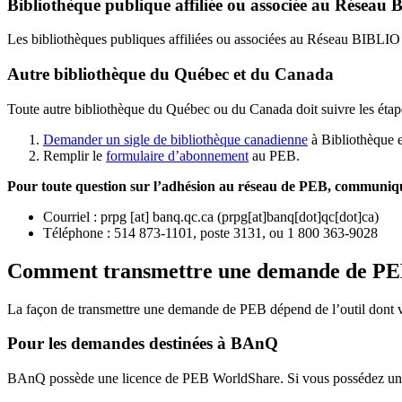
Bibliothèque publique affiliée ou associée au Résea
Les bibliothèques publiques affiliées ou associées au Réseau BIBLI
Autre bibliothèque du Québec et du Canada
Toute autre bibliothèque du Québec ou du Canada doit suivre les étap
Demander un sigle de bibliothèque canadienne
à Bibliothèque 
Remplir le
f
ormulaire d’abonnement
au PEB.
Pour toute question sur l’adhésion au réseau de PEB,
communique
Courriel
:
prpg
[at]
banq.qc.ca
(
prpg[at]banq[dot]qc[dot]ca
)
Téléphone : 514 873-1101, poste 3131, ou 1 800 363-9028
Comment transmettre une demande de P
La façon de transmettre une demande de PEB dépend de l’outil dont vo
Pour les demandes destinées à BAnQ
BAnQ possède une licence de PEB WorldShare. Si vous possédez une l