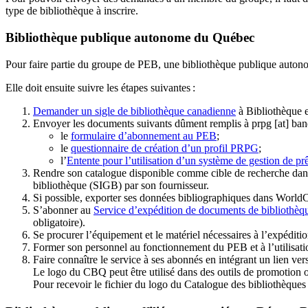
type de bibliothèque à inscrire.
Bibliothèque publique autonome du Québec
Pour faire partie du groupe de PEB, une bibliothèque publique auton
Elle doit ensuite suivre les étapes suivantes
:
Demander un sigle de bibliothèque canadienne
à Bibliothèque 
Envoyer les documents suivants dûment remplis à
prpg
[at]
ban
le
formulaire d’abonnement au PEB
;
le
questionnaire de création d’un profil PRPG
;
l’
Entente pour l’utilisation d’un système de gestion de prê
Rendre son catalogue disponible comme cible de recherche dans
bibliothèque (SIGB) par son fournisseur
.
Si possible, exporter ses données bibliographiques dans WorldC
S’abonner au
Service d’expédition de documents de bibliothèq
obligatoire).
Se procurer l’équipement et le matériel nécessaires à l’expéditio
Former son personnel au fonctionnement du PEB et à l’utilis
Faire connaître le service à ses abonnés en intégrant un lien vers
Le logo du CBQ peut être utilisé dans des outils de promotion o
Pour recevoir le fichier du logo du Catalogue des bibliothèque