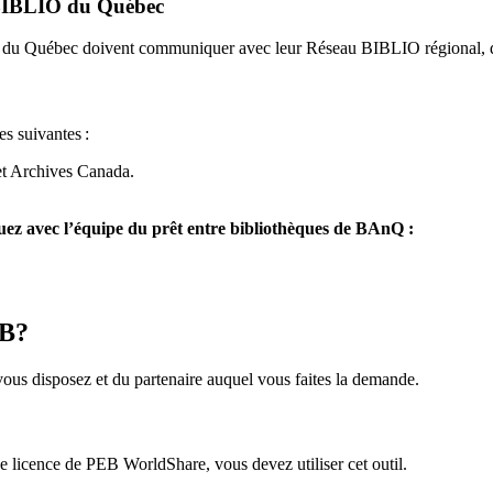
u BIBLIO du Québec
O du Québec doivent communiquer avec leur Réseau BIBLIO régional, q
es suivantes
:
et Archives Canada.
z avec l’équipe du prêt entre bibliothèques de BAnQ :
EB?
us disposez et du partenaire auquel vous faites la demande.
icence de PEB WorldShare, vous devez utiliser cet outil.