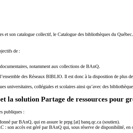
 et son catalogue collectif, le Catalogue des bibliothèques du Québec.
jectifs de
:
ces documentaires, notamment aux collections de BAnQ.
l
’
ensemble des R
é
seaux BIBLIO. Il est donc
à
la disposition de plus d
ues universitaires, collégiales et scolaires ainsi qu’avec des bibliothè
et la solution Partage de ressources pour g
es publiques :
rdonné par BAnQ, qui en assure le
prpg
[at]
banq.qc.ca
(soutien)
.
 son accès est géré par BAnQ qui, sous réserve de disponibilité, en off