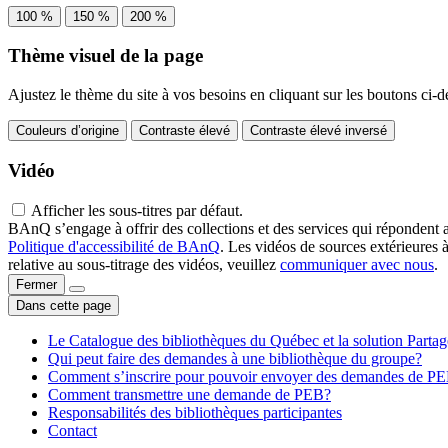
100 %
150 %
200 %
Thème visuel de la page
Ajustez le thème du site à vos besoins en cliquant sur les boutons ci-d
Couleurs d’origine
Contraste élevé
Contraste élevé inversé
Vidéo
Afficher les sous-titres par défaut.
BAnQ s’engage à offrir des collections et des services qui répondent 
Politique d'accessibilité de BAnQ
. Les vidéos de sources extérieures 
relative au sous-titrage des vidéos, veuillez
communiquer avec nous
.
Fermer
Dans cette page
Le Catalogue des bibliothèques du Québec et la solution Parta
Qui peut faire des demandes à une bibliothèque du groupe?
Comment s’inscrire pour pouvoir envoyer des demandes de P
Comment transmettre une demande de PEB?
Responsabilités des bibliothèques participantes
Contact