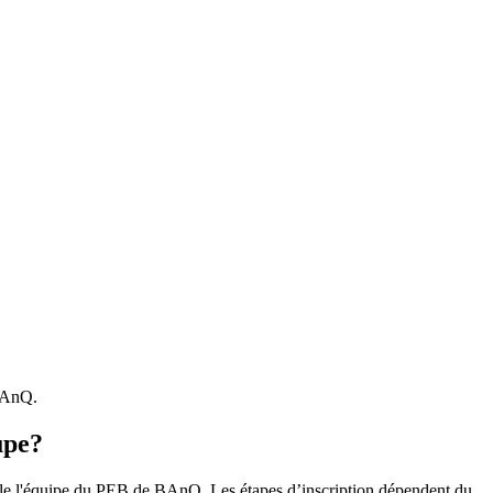
 BAnQ.
upe?
r le l'équipe du PEB de BAnQ. Les étapes d’inscription dépendent du