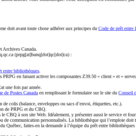
ome doit avant toute chose adhérer aux principes du
Code de prêt entre 
et Archives Canada.
q.qc.ca
(prpg[at]banq[dot]qc[dot]ca)
:
t entre bibliothèques
.
 PRPG en faisant activer les composantes Z39.50 « client » et « serveu
at une fois par année.
ue de Postes Canada
en remplissant le formulaire sur le site du
Conseil 
n de colis (balance, enveloppes ou sacs d’envoi, étiquettes, etc.).
ation de PRPG et du CBQ.
 le CBQ à son site Web. Idéalement, y présenter aussi le service et fourni
u de communication personnalisés. La bibliothèque qui l’emploie doit tou
s du Québec, faites-en la demande à l’équipe du prêt entre bibliothèqu