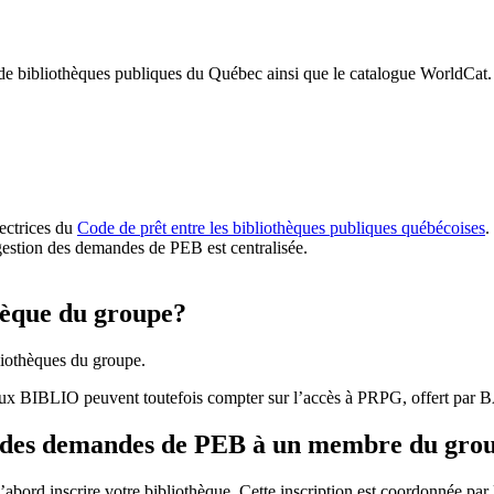
 de bibliothèques publiques du Québec ainsi que le catalogue WorldCat.
rectrices du
Code de prêt entre les bibliothèques publiques québécoises
.
gestion des demandes de PEB est centralisée.
hèque du groupe?
iothèques du groupe.
aux BIBLIO peuvent toutefois compter sur l’accès à PRPG, offert par
r des demandes de PEB à un membre du gro
bord inscrire votre bibliothèque. Cette inscription est coordonnée pa