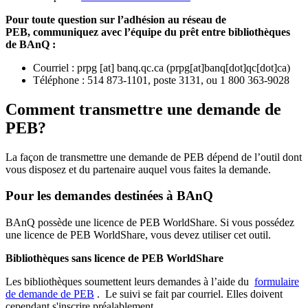
Pour toute question sur l’adhésion au réseau de
PEB,
communiquez avec l’équipe du prêt entre bibliothèques
de BAnQ :
Courriel
:
prpg
[at]
banq.qc.ca
(
prpg[at]banq[dot]qc[dot]ca
)
Téléphone : 514 873-1101, poste 3131, ou 1 800 363-9028
Comment transmettre une demande de
PEB?
La façon de transmettre une demande de PEB dépend de l’outil dont
vous disposez et du partenaire auquel vous faites la demande.
Pour les demandes destinées à BAnQ
BAnQ possède une licence de PEB WorldShare. Si vous possédez
une licence de PEB WorldShare, vous devez utiliser cet outil.
Bibliothèques sans licence de PEB WorldShare
Les bibliothèques soumettent leurs demandes à l’aide du
formulaire
de demande de PEB
.
Le suivi se fait par courriel.
Elles doivent
cependant s'inscrire préalablement.