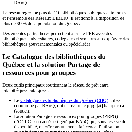
BAnQ.
Le réseau regroupe plus de 110
biblioth
è
ques publiques autonomes
et l
’
ensemble des R
é
seaux BIBLIO. Il est donc
à
la disposition de
plus de 90 % de la population du Qu
é
bec.
Des ententes particulières permettent aussi le PEB avec des
bibliothèques universitaires, collégiales et scolaires ainsi qu’avec des
bibliothèques gouvernementales ou spécialisées.
Le Catalogue des bibliothèques du
Québec et la solution Partage de
ressources pour groupes
Deux outils principaux soutiennent le réseau de prêt entre
bibliothèques publiques :
Le
Catalogue des bibliothèques du Québec (CBQ)
: il est
coordonné par BAnQ, qui en assure le
prpg
[at]
banq.qc.ca
(soutien)
.
La solution Partage de ressources pour groupes (PRPG)
d’OCLC : son accès est géré par BAnQ qui, sous réserve de
disponibilité, en offre gratuitement la licence d’utilisation