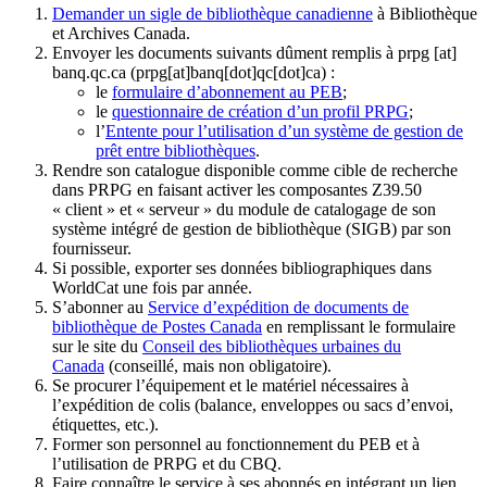
Demander un sigle de bibliothèque canadienne
à Bibliothèque
et Archives Canada.
Envoyer les documents suivants dûment remplis à
prpg
[at]
banq.qc.ca
(prpg[at]banq[dot]qc[dot]ca)
:
le
formulaire d’abonnement au PEB
;
le
questionnaire de création d’un profil PRPG
;
l’
Entente pour l’utilisation d’un système de gestion de
prêt entre bibliothèques
.
Rendre son catalogue disponible comme cible de recherche
dans PRPG en faisant activer les composantes Z39.50
« client » et « serveur » du module de catalogage de son
système intégré de gestion de bibliothèque (SIGB) par son
fournisseur
.
Si possible, exporter ses données bibliographiques dans
WorldCat une fois par année.
S’abonner au
Service d’expédition de documents de
bibliothèque de Postes Canada
en remplissant le formulaire
sur le site du
Conseil des bibliothèques urbaines du
Canada
(conseillé, mais non obligatoire).
Se procurer l’équipement et le matériel nécessaires à
l’expédition de colis (balance, enveloppes ou sacs d’envoi,
étiquettes, etc.).
Former son personnel au fonctionnement du PEB et à
l’utilisation de PRPG et du CBQ.
Faire connaître le service à ses abonnés en intégrant un lien