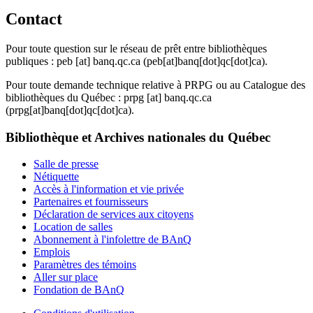
Contact
Pour toute question sur le réseau de prêt entre bibliothèques
publiques :
peb
[at]
banq.qc.ca
(peb[at]banq[dot]qc[dot]ca)
.
Pour toute demande technique relative à PRPG ou au Catalogue des
bibliothèques du Québec :
prpg
[at]
banq.qc.ca
(prpg[at]banq[dot]qc[dot]ca)
.
Bibliothèque et Archives nationales du Québec
Salle de presse
Nétiquette
Accès à l'information et vie privée
Partenaires et fournisseurs
Déclaration de services aux citoyens
Location de salles
Abonnement à l'infolettre de BAnQ
Emplois
Paramètres des témoins
Aller sur place
Fondation de BAnQ