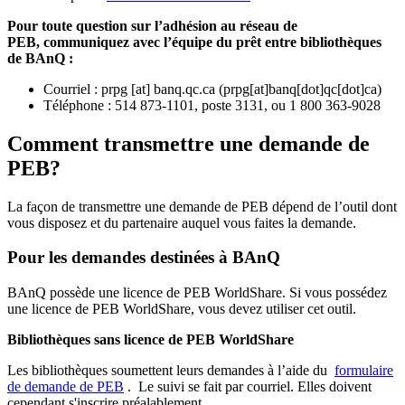
Pour toute question sur l’adhésion au réseau de
PEB,
communiquez avec l’équipe du prêt entre bibliothèques
de BAnQ :
Courriel
:
prpg
[at]
banq.qc.ca
(
prpg[at]banq[dot]qc[dot]ca
)
Téléphone : 514 873-1101, poste 3131, ou 1 800 363-9028
Comment transmettre une demande de
PEB?
La façon de transmettre une demande de PEB dépend de l’outil dont
vous disposez et du partenaire auquel vous faites la demande.
Pour les demandes destinées à BAnQ
BAnQ possède une licence de PEB WorldShare. Si vous possédez
une licence de PEB WorldShare, vous devez utiliser cet outil.
Bibliothèques sans licence de PEB WorldShare
Les bibliothèques soumettent leurs demandes à l’aide du
formulaire
de demande de PEB
.
Le suivi se fait par courriel.
Elles doivent
cependant s'inscrire préalablement.