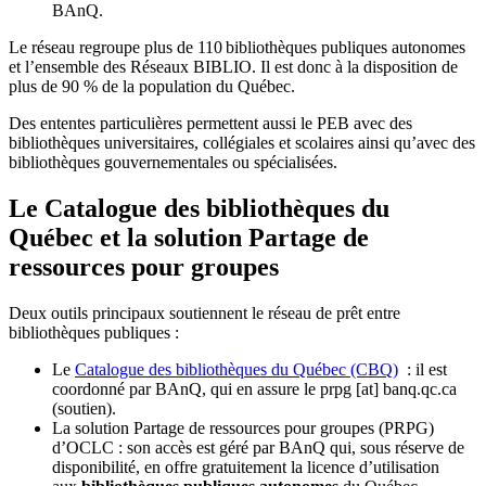
BAnQ.
Le réseau regroupe plus de 110
biblioth
è
ques publiques autonomes
et l
’
ensemble des R
é
seaux BIBLIO. Il est donc
à
la disposition de
plus de 90 % de la population du Qu
é
bec.
Des ententes particulières permettent aussi le PEB avec des
bibliothèques universitaires, collégiales et scolaires ainsi qu’avec des
bibliothèques gouvernementales ou spécialisées.
Le Catalogue des bibliothèques du
Québec et la solution Partage de
ressources pour groupes
Deux outils principaux soutiennent le réseau de prêt entre
bibliothèques publiques :
Le
Catalogue des bibliothèques du Québec (CBQ)
: il est
coordonné par BAnQ, qui en assure le
prpg
[at]
banq.qc.ca
(soutien)
.
La solution Partage de ressources pour groupes (PRPG)
d’OCLC : son accès est géré par BAnQ qui, sous réserve de
disponibilité, en offre gratuitement la licence d’utilisation