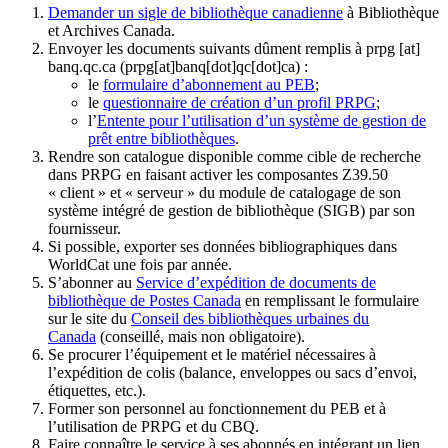
Demander un sigle de bibliothèque canadienne
à Bibliothèque
et Archives Canada.
Envoyer les documents suivants dûment remplis à
prpg
[at]
banq.qc.ca
(prpg[at]banq[dot]qc[dot]ca)
:
le
formulaire d’abonnement au PEB
;
le
questionnaire de création d’un profil PRPG
;
l’
Entente pour l’utilisation d’un système de gestion de
prêt entre bibliothèques
.
Rendre son catalogue disponible comme cible de recherche
dans PRPG en faisant activer les composantes Z39.50
« client » et « serveur » du module de catalogage de son
système intégré de gestion de bibliothèque (SIGB) par son
fournisseur
.
Si possible, exporter ses données bibliographiques dans
WorldCat une fois par année.
S’abonner au
Service d’expédition de documents de
bibliothèque de Postes Canada
en remplissant le formulaire
sur le site du
Conseil des bibliothèques urbaines du
Canada
(conseillé, mais non obligatoire).
Se procurer l’équipement et le matériel nécessaires à
l’expédition de colis (balance, enveloppes ou sacs d’envoi,
étiquettes, etc.).
Former son personnel au fonctionnement du PEB et à
l’utilisation de PRPG et du CBQ.
Faire connaître le service à ses abonnés en intégrant un lien