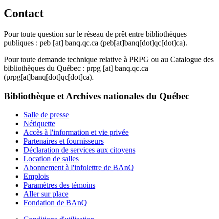
Contact
Pour toute question sur le réseau de prêt entre bibliothèques
publiques :
peb
[at]
banq.qc.ca
(peb[at]banq[dot]qc[dot]ca)
.
Pour toute demande technique relative à PRPG ou au Catalogue des
bibliothèques du Québec :
prpg
[at]
banq.qc.ca
(prpg[at]banq[dot]qc[dot]ca)
.
Bibliothèque et Archives nationales du Québec
Salle de presse
Nétiquette
Accès à l'information et vie privée
Partenaires et fournisseurs
Déclaration de services aux citoyens
Location de salles
Abonnement à l'infolettre de BAnQ
Emplois
Paramètres des témoins
Aller sur place
Fondation de BAnQ