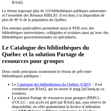
BAnQ.
Le réseau regroupe plus de 110
biblioth
è
ques publiques autonomes
et l
’
ensemble des R
é
seaux BIBLIO. Il est donc
à
la disposition de
plus de 90 % de la population du Qu
é
bec.
Des ententes particulières permettent aussi le PEB avec des
bibliothèques universitaires, collégiales et scolaires ainsi qu’avec des
bibliothèques gouvernementales ou spécialisées.
Le Catalogue des bibliothèques du
Québec et la solution Partage de
ressources pour groupes
Deux outils principaux soutiennent le réseau de prêt entre
bibliothèques publiques :
Le
Catalogue des bibliothèques du Québec (CBQ)
: il est
coordonné par BAnQ, qui en assure le
prpg
[at]
banq.qc.ca
(soutien)
.
La solution Partage de ressources pour groupes (PRPG)
d’OCLC : son accès est géré par BAnQ qui, sous réserve de
disponibilité, en offre gratuitement la licence d’utilisation