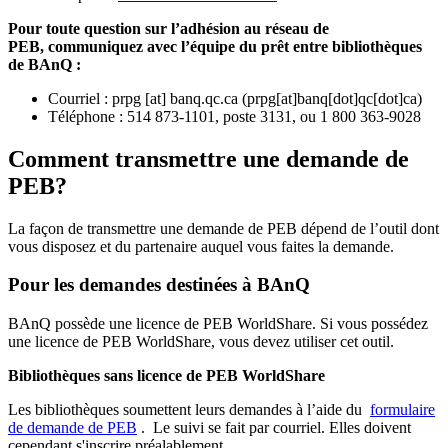
Pour toute question sur l’adhésion au réseau de
PEB,
communiquez avec l’équipe du prêt entre bibliothèques
de BAnQ :
Courriel
:
prpg
[at]
banq.qc.ca
(
prpg[at]banq[dot]qc[dot]ca
)
Téléphone : 514 873-1101, poste 3131, ou 1 800 363-9028
Comment transmettre une demande de
PEB?
La façon de transmettre une demande de PEB dépend de l’outil dont
vous disposez et du partenaire auquel vous faites la demande.
Pour les demandes destinées à BAnQ
BAnQ possède une licence de PEB WorldShare. Si vous possédez
une licence de PEB WorldShare, vous devez utiliser cet outil.
Bibliothèques sans licence de PEB WorldShare
Les bibliothèques soumettent leurs demandes à l’aide du
formulaire
de demande de PEB
.
Le suivi se fait par courriel.
Elles doivent
cependant s'inscrire préalablement.