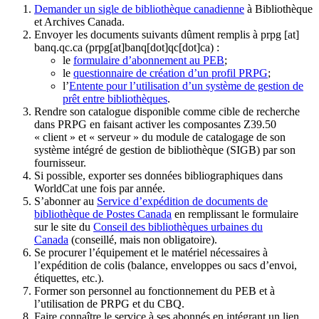
Demander un sigle de bibliothèque canadienne
à Bibliothèque
et Archives Canada.
Envoyer les documents suivants dûment remplis à
prpg
[at]
banq.qc.ca
(prpg[at]banq[dot]qc[dot]ca)
:
le
formulaire d’abonnement au PEB
;
le
questionnaire de création d’un profil PRPG
;
l’
Entente pour l’utilisation d’un système de gestion de
prêt entre bibliothèques
.
Rendre son catalogue disponible comme cible de recherche
dans PRPG en faisant activer les composantes Z39.50
« client » et « serveur » du module de catalogage de son
système intégré de gestion de bibliothèque (SIGB) par son
fournisseur
.
Si possible, exporter ses données bibliographiques dans
WorldCat une fois par année.
S’abonner au
Service d’expédition de documents de
bibliothèque de Postes Canada
en remplissant le formulaire
sur le site du
Conseil des bibliothèques urbaines du
Canada
(conseillé, mais non obligatoire).
Se procurer l’équipement et le matériel nécessaires à
l’expédition de colis (balance, enveloppes ou sacs d’envoi,
étiquettes, etc.).
Former son personnel au fonctionnement du PEB et à
l’utilisation de PRPG et du CBQ.
Faire connaître le service à ses abonnés en intégrant un lien