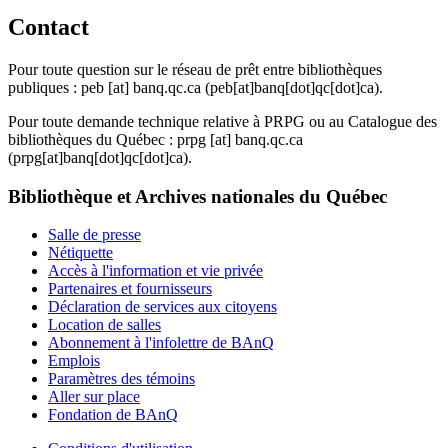
Contact
Pour toute question sur le réseau de prêt entre bibliothèques
publiques :
peb
[at]
banq.qc.ca
(peb[at]banq[dot]qc[dot]ca)
.
Pour toute demande technique relative à PRPG ou au Catalogue des
bibliothèques du Québec :
prpg
[at]
banq.qc.ca
(prpg[at]banq[dot]qc[dot]ca)
.
Bibliothèque et Archives nationales du Québec
Salle de presse
Nétiquette
Accès à l'information et vie privée
Partenaires et fournisseurs
Déclaration de services aux citoyens
Location de salles
Abonnement à l'infolettre de BAnQ
Emplois
Paramètres des témoins
Aller sur place
Fondation de BAnQ