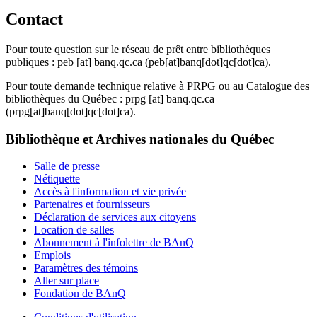
Contact
Pour toute question sur le réseau de prêt entre bibliothèques
publiques :
peb
[at]
banq.qc.ca
(peb[at]banq[dot]qc[dot]ca)
.
Pour toute demande technique relative à PRPG ou au Catalogue des
bibliothèques du Québec :
prpg
[at]
banq.qc.ca
(prpg[at]banq[dot]qc[dot]ca)
.
Bibliothèque et Archives nationales du Québec
Salle de presse
Nétiquette
Accès à l'information et vie privée
Partenaires et fournisseurs
Déclaration de services aux citoyens
Location de salles
Abonnement à l'infolettre de BAnQ
Emplois
Paramètres des témoins
Aller sur place
Fondation de BAnQ