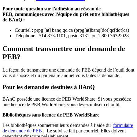
Pour toute question sur l’adhésion au réseau de
PEB,
communiquez avec l’équipe du prêt entre bibliothèques
de BAnQ :
Courriel
:
prpg
[at]
banq.qc.ca
(
prpg[at]banq[dot]qc[dot]ca
)
Téléphone : 514 873-1101, poste 3131, ou 1 800 363-9028
Comment transmettre une demande de
PEB?
La façon de transmettre une demande de PEB dépend de l’outil dont
vous disposez et du partenaire auquel vous faites la demande.
Pour les demandes destinées à BAnQ
BAnQ possède une licence de PEB WorldShare. Si vous possédez
une licence de PEB WorldShare, vous devez utiliser cet outil.
Bibliothèques sans licence de PEB WorldShare
Les bibliothèques soumettent leurs demandes à l’aide du
formulaire
de demande de PEB
.
Le suivi se fait par courriel.
Elles doivent
cependant s'inscrire préalablement.