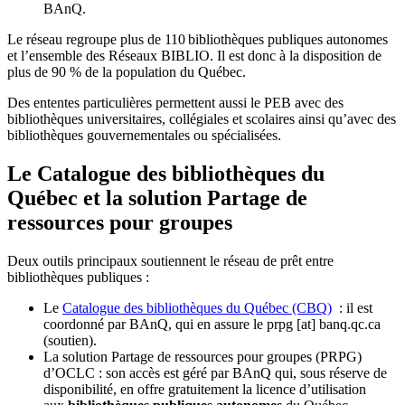
BAnQ.
Le réseau regroupe plus de 110
biblioth
è
ques publiques autonomes
et l
’
ensemble des R
é
seaux BIBLIO. Il est donc
à
la disposition de
plus de 90 % de la population du Qu
é
bec.
Des ententes particulières permettent aussi le PEB avec des
bibliothèques universitaires, collégiales et scolaires ainsi qu’avec des
bibliothèques gouvernementales ou spécialisées.
Le Catalogue des bibliothèques du
Québec et la solution Partage de
ressources pour groupes
Deux outils principaux soutiennent le réseau de prêt entre
bibliothèques publiques :
Le
Catalogue des bibliothèques du Québec (CBQ)
: il est
coordonné par BAnQ, qui en assure le
prpg
[at]
banq.qc.ca
(soutien)
.
La solution Partage de ressources pour groupes (PRPG)
d’OCLC : son accès est géré par BAnQ qui, sous réserve de
disponibilité, en offre gratuitement la licence d’utilisation