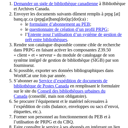
Demander un sigle de bibliothèque canadienne
à Bibliothèque
et Archives Canada.
Envoyer les documents suivants dûment remplis à
prpg
[at]
banq.qc.ca
(prpg[at]banq[dot]qc[dot]ca)
:
le
formulaire d’abonnement au PEB
;
le
questionnaire de création d’un profil PRPG
;
l’
Entente pour l’utilisation d’un système de gestion de
prêt entre bibliothèques
.
Rendre son catalogue disponible comme cible de recherche
dans PRPG en faisant activer les composantes Z39.50
« client » et « serveur » du module de catalogage de son
système intégré de gestion de bibliothèque (SIGB) par son
fournisseur
.
Si possible, exporter ses données bibliographiques dans
WorldCat une fois par année.
S’abonner au
Service d’expédition de documents de
bibliothèque de Postes Canada
en remplissant le formulaire
sur le site du
Conseil des bibliothèques urbaines du
Canada
(conseillé, mais non obligatoire).
Se procurer l’équipement et le matériel nécessaires à
l’expédition de colis (balance, enveloppes ou sacs d’envoi,
étiquettes, etc.).
Former son personnel au fonctionnement du PEB et à
l’utilisation de PRPG et du CBQ.
Faire connaître le service à ses abonnés en intégrant un lien