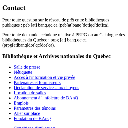
Contact
Pour toute question sur le réseau de prêt entre bibliothèques
publiques :
peb
[at]
banq.qc.ca
(peb[at]banq[dot]qc[dot]ca)
.
Pour toute demande technique relative à PRPG ou au Catalogue des
bibliothèques du Québec :
prpg
[at]
banq.qc.ca
(prpg[at]banq[dot]qc[dot]ca)
.
Bibliothèque et Archives nationales du Québec
Salle de presse
Nétiquette
Accès à l'information et vie privée
Partenaires et fournisseurs
Déclaration de services aux citoyens
Location de salles
Abonnement à l'infolettre de BAnQ
Emplois
Paramètres des témoins
Aller sur place
Fondation de BAnQ