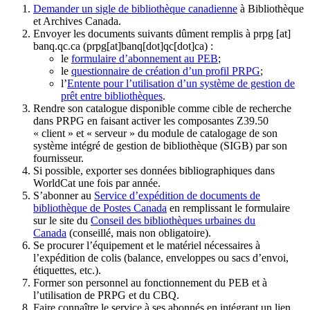
Demander un sigle de bibliothèque canadienne
à Bibliothèque
et Archives Canada.
Envoyer les documents suivants dûment remplis à
prpg
[at]
banq.qc.ca
(prpg[at]banq[dot]qc[dot]ca)
:
le
formulaire d’abonnement au PEB
;
le
questionnaire de création d’un profil PRPG
;
l’
Entente pour l’utilisation d’un système de gestion de
prêt entre bibliothèques
.
Rendre son catalogue disponible comme cible de recherche
dans PRPG en faisant activer les composantes Z39.50
« client » et « serveur » du module de catalogage de son
système intégré de gestion de bibliothèque (SIGB) par son
fournisseur
.
Si possible, exporter ses données bibliographiques dans
WorldCat une fois par année.
S’abonner au
Service d’expédition de documents de
bibliothèque de Postes Canada
en remplissant le formulaire
sur le site du
Conseil des bibliothèques urbaines du
Canada
(conseillé, mais non obligatoire).
Se procurer l’équipement et le matériel nécessaires à
l’expédition de colis (balance, enveloppes ou sacs d’envoi,
étiquettes, etc.).
Former son personnel au fonctionnement du PEB et à
l’utilisation de PRPG et du CBQ.
Faire connaître le service à ses abonnés en intégrant un lien