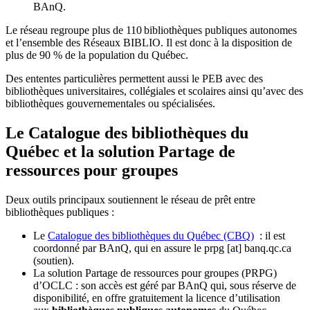
BAnQ.
Le réseau regroupe plus de 110
biblioth
è
ques publiques autonomes
et l
’
ensemble des R
é
seaux BIBLIO. Il est donc
à
la disposition de
plus de 90 % de la population du Qu
é
bec.
Des ententes particulières permettent aussi le PEB avec des
bibliothèques universitaires, collégiales et scolaires ainsi qu’avec des
bibliothèques gouvernementales ou spécialisées.
Le Catalogue des bibliothèques du
Québec et la solution Partage de
ressources pour groupes
Deux outils principaux soutiennent le réseau de prêt entre
bibliothèques publiques :
Le
Catalogue des bibliothèques du Québec (CBQ)
: il est
coordonné par BAnQ, qui en assure le
prpg
[at]
banq.qc.ca
(soutien)
.
La solution Partage de ressources pour groupes (PRPG)
d’OCLC : son accès est géré par BAnQ qui, sous réserve de
disponibilité, en offre gratuitement la licence d’utilisation