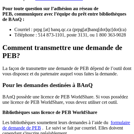
Pour toute question sur l’adhésion au réseau de
PEB,
communiquez avec l’équipe du prêt entre bibliothèques
de BAnQ :
Courriel
:
prpg
[at]
banq.qc.ca
(
prpg[at]banq[dot]qc[dot]ca
)
Téléphone : 514 873-1101, poste 3131, ou 1 800 363-9028
Comment transmettre une demande de
PEB?
La façon de transmettre une demande de PEB dépend de l’outil dont
vous disposez et du partenaire auquel vous faites la demande.
Pour les demandes destinées à BAnQ
BAnQ possède une licence de PEB WorldShare. Si vous possédez
une licence de PEB WorldShare, vous devez utiliser cet outil.
Bibliothèques sans licence de PEB WorldShare
Les bibliothèques soumettent leurs demandes à l’aide du
formulaire
de demande de PEB
.
Le suivi se fait par courriel.
Elles doivent
cependant s'inscrire préalablement.