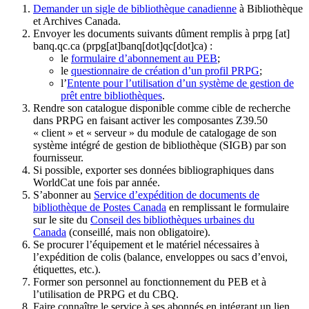
Demander un sigle de bibliothèque canadienne
à Bibliothèque
et Archives Canada.
Envoyer les documents suivants dûment remplis à
prpg
[at]
banq.qc.ca
(prpg[at]banq[dot]qc[dot]ca)
:
le
formulaire d’abonnement au PEB
;
le
questionnaire de création d’un profil PRPG
;
l’
Entente pour l’utilisation d’un système de gestion de
prêt entre bibliothèques
.
Rendre son catalogue disponible comme cible de recherche
dans PRPG en faisant activer les composantes Z39.50
« client » et « serveur » du module de catalogage de son
système intégré de gestion de bibliothèque (SIGB) par son
fournisseur
.
Si possible, exporter ses données bibliographiques dans
WorldCat une fois par année.
S’abonner au
Service d’expédition de documents de
bibliothèque de Postes Canada
en remplissant le formulaire
sur le site du
Conseil des bibliothèques urbaines du
Canada
(conseillé, mais non obligatoire).
Se procurer l’équipement et le matériel nécessaires à
l’expédition de colis (balance, enveloppes ou sacs d’envoi,
étiquettes, etc.).
Former son personnel au fonctionnement du PEB et à
l’utilisation de PRPG et du CBQ.
Faire connaître le service à ses abonnés en intégrant un lien