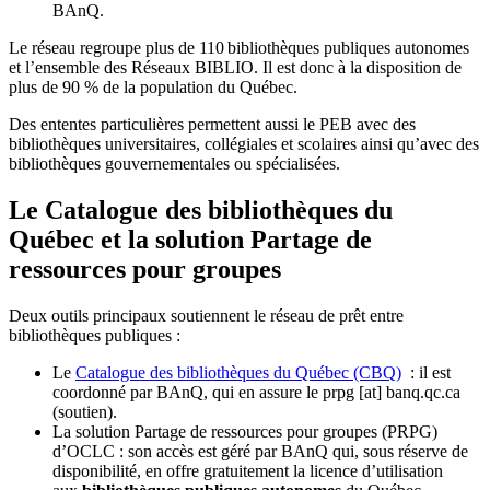
BAnQ.
Le réseau regroupe plus de 110
biblioth
è
ques publiques autonomes
et l
’
ensemble des R
é
seaux BIBLIO. Il est donc
à
la disposition de
plus de 90 % de la population du Qu
é
bec.
Des ententes particulières permettent aussi le PEB avec des
bibliothèques universitaires, collégiales et scolaires ainsi qu’avec des
bibliothèques gouvernementales ou spécialisées.
Le Catalogue des bibliothèques du
Québec et la solution Partage de
ressources pour groupes
Deux outils principaux soutiennent le réseau de prêt entre
bibliothèques publiques :
Le
Catalogue des bibliothèques du Québec (CBQ)
: il est
coordonné par BAnQ, qui en assure le
prpg
[at]
banq.qc.ca
(soutien)
.
La solution Partage de ressources pour groupes (PRPG)
d’OCLC : son accès est géré par BAnQ qui, sous réserve de
disponibilité, en offre gratuitement la licence d’utilisation