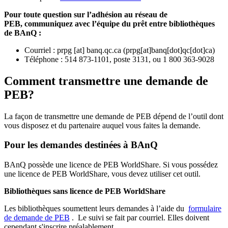
Pour toute question sur l’adhésion au réseau de
PEB,
communiquez avec l’équipe du prêt entre bibliothèques
de BAnQ :
Courriel
:
prpg
[at]
banq.qc.ca
(
prpg[at]banq[dot]qc[dot]ca
)
Téléphone : 514 873-1101, poste 3131, ou 1 800 363-9028
Comment transmettre une demande de
PEB?
La façon de transmettre une demande de PEB dépend de l’outil dont
vous disposez et du partenaire auquel vous faites la demande.
Pour les demandes destinées à BAnQ
BAnQ possède une licence de PEB WorldShare. Si vous possédez
une licence de PEB WorldShare, vous devez utiliser cet outil.
Bibliothèques sans licence de PEB WorldShare
Les bibliothèques soumettent leurs demandes à l’aide du
formulaire
de demande de PEB
.
Le suivi se fait par courriel.
Elles doivent
cependant s'inscrire préalablement.