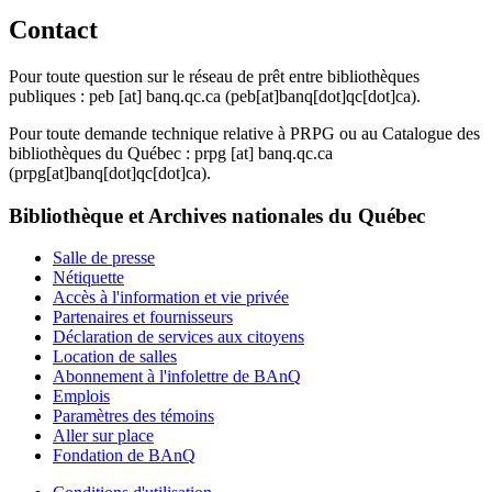
Contact
Pour toute question sur le réseau de prêt entre bibliothèques
publiques :
peb
[at]
banq.qc.ca
(peb[at]banq[dot]qc[dot]ca)
.
Pour toute demande technique relative à PRPG ou au Catalogue des
bibliothèques du Québec :
prpg
[at]
banq.qc.ca
(prpg[at]banq[dot]qc[dot]ca)
.
Bibliothèque et Archives nationales du Québec
Salle de presse
Nétiquette
Accès à l'information et vie privée
Partenaires et fournisseurs
Déclaration de services aux citoyens
Location de salles
Abonnement à l'infolettre de BAnQ
Emplois
Paramètres des témoins
Aller sur place
Fondation de BAnQ