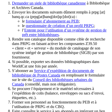
Demander un sigle de bibliothèque canadienne
à Bibliothèque
et Archives Canada.
Envoyer les documents suivants dûment remplis à
prpg
[at]
banq.qc.ca
(prpg[at]banq[dot]qc[dot]ca)
:
le
formulaire d’abonnement au PEB
;
le
questionnaire de création d’un profil PRPG
;
l’
Entente pour l’utilisation d’un système de gestion de
prêt entre bibliothèques
.
Rendre son catalogue disponible comme cible de recherche
dans PRPG en faisant activer les composantes Z39.50
« client » et « serveur » du module de catalogage de son
système intégré de gestion de bibliothèque (SIGB) par son
fournisseur
.
Si possible, exporter ses données bibliographiques dans
WorldCat une fois par année.
S’abonner au
Service d’expédition de documents de
bibliothèque de Postes Canada
en remplissant le formulaire
sur le site du
Conseil des bibliothèques urbaines du
Canada
(conseillé, mais non obligatoire).
Se procurer l’équipement et le matériel nécessaires à
l’expédition de colis (balance, enveloppes ou sacs d’envoi,
étiquettes, etc.).
Former son personnel au fonctionnement du PEB et à
l’utilisation de PRPG et du CBQ.
Faire connaître le service à ses abonnés en intégrant un lien