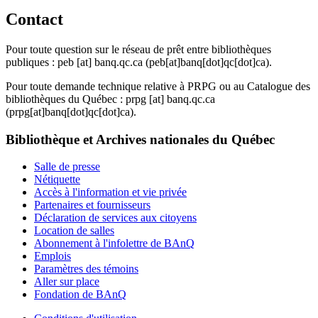
Contact
Pour toute question sur le réseau de prêt entre bibliothèques
publiques :
peb
[at]
banq.qc.ca
(peb[at]banq[dot]qc[dot]ca)
.
Pour toute demande technique relative à PRPG ou au Catalogue des
bibliothèques du Québec :
prpg
[at]
banq.qc.ca
(prpg[at]banq[dot]qc[dot]ca)
.
Bibliothèque et Archives nationales du Québec
Salle de presse
Nétiquette
Accès à l'information et vie privée
Partenaires et fournisseurs
Déclaration de services aux citoyens
Location de salles
Abonnement à l'infolettre de BAnQ
Emplois
Paramètres des témoins
Aller sur place
Fondation de BAnQ