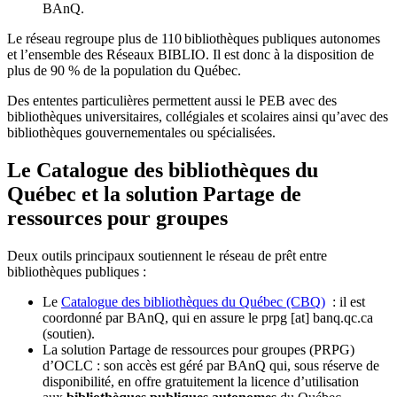
BAnQ.
Le réseau regroupe plus de 110
biblioth
è
ques publiques autonomes
et l
’
ensemble des R
é
seaux BIBLIO. Il est donc
à
la disposition de
plus de 90 % de la population du Qu
é
bec.
Des ententes particulières permettent aussi le PEB avec des
bibliothèques universitaires, collégiales et scolaires ainsi qu’avec des
bibliothèques gouvernementales ou spécialisées.
Le Catalogue des bibliothèques du
Québec et la solution Partage de
ressources pour groupes
Deux outils principaux soutiennent le réseau de prêt entre
bibliothèques publiques :
Le
Catalogue des bibliothèques du Québec (CBQ)
: il est
coordonné par BAnQ, qui en assure le
prpg
[at]
banq.qc.ca
(soutien)
.
La solution Partage de ressources pour groupes (PRPG)
d’OCLC : son accès est géré par BAnQ qui, sous réserve de
disponibilité, en offre gratuitement la licence d’utilisation