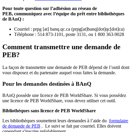
Pour toute question sur l’adhésion au réseau de
PEB,
communiquez avec l’équipe du prêt entre bibliothèques
de BAnQ :
Courriel
:
prpg
[at]
banq.qc.ca
(
prpg[at]banq[dot]qc[dot]ca
)
Téléphone : 514 873-1101, poste 3131, ou 1 800 363-9028
Comment transmettre une demande de
PEB?
La façon de transmettre une demande de PEB dépend de l’outil dont
vous disposez et du partenaire auquel vous faites la demande.
Pour les demandes destinées à BAnQ
BAnQ possède une licence de PEB WorldShare. Si vous possédez
une licence de PEB WorldShare, vous devez utiliser cet outil.
Bibliothèques sans licence de PEB WorldShare
Les bibliothèques soumettent leurs demandes à l’aide du
formulaire
de demande de PEB
.
Le suivi se fait par courriel.
Elles doivent
cependant s'inscrire préalablement.