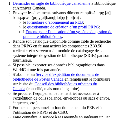
Demander un sigle de bibliothèque canadienne
à Bibliothèque
et Archives Canada.
Envoyer les documents suivants dûment remplis à
prpg
[at]
banq.qc.ca
(prpg[at]banq[dot]qc[dot]ca)
:
le
formulaire d’abonnement au PEB
;
le
questionnaire de création d’un profil PRPG
;
l’
Entente pour l’utilisation d’un système de gestion de
prêt entre bibliothèques
.
Rendre son catalogue disponible comme cible de recherche
dans PRPG en faisant activer les composantes Z39.50
« client » et « serveur » du module de catalogage de son
système intégré de gestion de bibliothèque (SIGB) par son
fournisseur
.
Si possible, exporter ses données bibliographiques dans
WorldCat une fois par année.
S’abonner au
Service d’expédition de documents de
bibliothèque de Postes Canada
en remplissant le formulaire
sur le site du
Conseil des bibliothèques urbaines du
Canada
(conseillé, mais non obligatoire).
Se procurer l’équipement et le matériel nécessaires à
l’expédition de colis (balance, enveloppes ou sacs d’envoi,
étiquettes, etc.).
Former son personnel au fonctionnement du PEB et à
l’utilisation de PRPG et du CBQ.
Faire connaître le service à ses abonnés en intégrant un lien