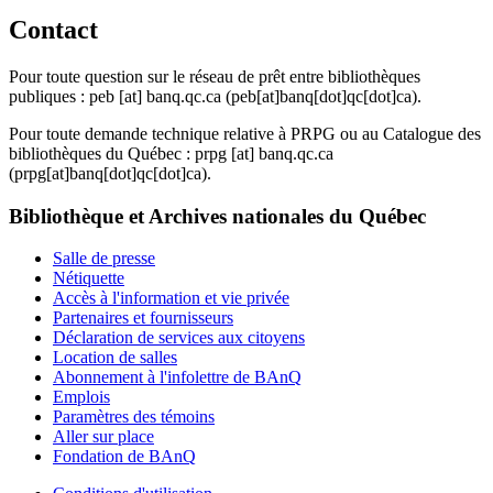
Contact
Pour toute question sur le réseau de prêt entre bibliothèques
publiques :
peb
[at]
banq.qc.ca
(peb[at]banq[dot]qc[dot]ca)
.
Pour toute demande technique relative à PRPG ou au Catalogue des
bibliothèques du Québec :
prpg
[at]
banq.qc.ca
(prpg[at]banq[dot]qc[dot]ca)
.
Bibliothèque et Archives nationales du Québec
Salle de presse
Nétiquette
Accès à l'information et vie privée
Partenaires et fournisseurs
Déclaration de services aux citoyens
Location de salles
Abonnement à l'infolettre de BAnQ
Emplois
Paramètres des témoins
Aller sur place
Fondation de BAnQ