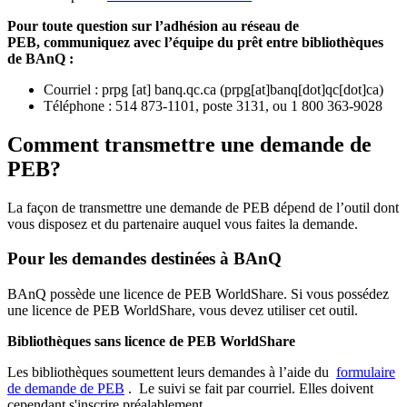
Pour toute question sur l’adhésion au réseau de
PEB,
communiquez avec l’équipe du prêt entre bibliothèques
de BAnQ :
Courriel
:
prpg
[at]
banq.qc.ca
(
prpg[at]banq[dot]qc[dot]ca
)
Téléphone : 514 873-1101, poste 3131, ou 1 800 363-9028
Comment transmettre une demande de
PEB?
La façon de transmettre une demande de PEB dépend de l’outil dont
vous disposez et du partenaire auquel vous faites la demande.
Pour les demandes destinées à BAnQ
BAnQ possède une licence de PEB WorldShare. Si vous possédez
une licence de PEB WorldShare, vous devez utiliser cet outil.
Bibliothèques sans licence de PEB WorldShare
Les bibliothèques soumettent leurs demandes à l’aide du
formulaire
de demande de PEB
.
Le suivi se fait par courriel.
Elles doivent
cependant s'inscrire préalablement.