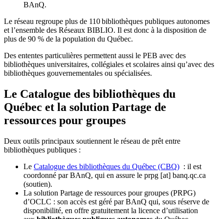
BAnQ.
Le réseau regroupe plus de 110
biblioth
è
ques publiques autonomes
et l
’
ensemble des R
é
seaux BIBLIO. Il est donc
à
la disposition de
plus de 90 % de la population du Qu
é
bec.
Des ententes particulières permettent aussi le PEB avec des
bibliothèques universitaires, collégiales et scolaires ainsi qu’avec des
bibliothèques gouvernementales ou spécialisées.
Le Catalogue des bibliothèques du
Québec et la solution Partage de
ressources pour groupes
Deux outils principaux soutiennent le réseau de prêt entre
bibliothèques publiques :
Le
Catalogue des bibliothèques du Québec (CBQ)
: il est
coordonné par BAnQ, qui en assure le
prpg
[at]
banq.qc.ca
(soutien)
.
La solution Partage de ressources pour groupes (PRPG)
d’OCLC : son accès est géré par BAnQ qui, sous réserve de
disponibilité, en offre gratuitement la licence d’utilisation