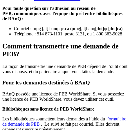
Pour toute question sur l’adhésion au réseau de
PEB,
communiquez avec l’équipe du prêt entre bibliothèques
de BAnQ :
Courriel
:
prpg
[at]
banq.qc.ca
(
prpg[at]banq[dot]qc[dot]ca
)
Téléphone : 514 873-1101, poste 3131, ou 1 800 363-9028
Comment transmettre une demande de
PEB?
La façon de transmettre une demande de PEB dépend de l’outil dont
vous disposez et du partenaire auquel vous faites la demande.
Pour les demandes destinées à BAnQ
BAnQ possède une licence de PEB WorldShare. Si vous possédez
une licence de PEB WorldShare, vous devez utiliser cet outil.
Bibliothèques sans licence de PEB WorldShare
Les bibliothèques soumettent leurs demandes à l’aide du
formulaire
de demande de PEB
.
Le suivi se fait par courriel.
Elles doivent
cependant s'inscrire préalablement.