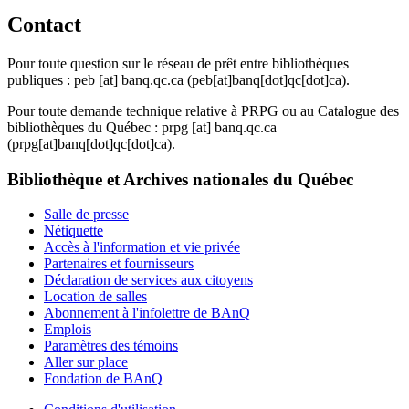
Contact
Pour toute question sur le réseau de prêt entre bibliothèques
publiques :
peb
[at]
banq.qc.ca
(peb[at]banq[dot]qc[dot]ca)
.
Pour toute demande technique relative à PRPG ou au Catalogue des
bibliothèques du Québec :
prpg
[at]
banq.qc.ca
(prpg[at]banq[dot]qc[dot]ca)
.
Bibliothèque et Archives nationales du Québec
Salle de presse
Nétiquette
Accès à l'information et vie privée
Partenaires et fournisseurs
Déclaration de services aux citoyens
Location de salles
Abonnement à l'infolettre de BAnQ
Emplois
Paramètres des témoins
Aller sur place
Fondation de BAnQ