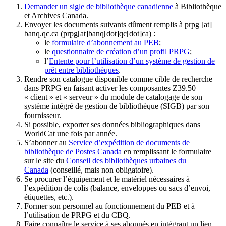
Demander un sigle de bibliothèque canadienne
à Bibliothèque
et Archives Canada.
Envoyer les documents suivants dûment remplis à
prpg
[at]
banq.qc.ca
(prpg[at]banq[dot]qc[dot]ca)
:
le
formulaire d’abonnement au PEB
;
le
questionnaire de création d’un profil PRPG
;
l’
Entente pour l’utilisation d’un système de gestion de
prêt entre bibliothèques
.
Rendre son catalogue disponible comme cible de recherche
dans PRPG en faisant activer les composantes Z39.50
« client » et « serveur » du module de catalogage de son
système intégré de gestion de bibliothèque (SIGB) par son
fournisseur
.
Si possible, exporter ses données bibliographiques dans
WorldCat une fois par année.
S’abonner au
Service d’expédition de documents de
bibliothèque de Postes Canada
en remplissant le formulaire
sur le site du
Conseil des bibliothèques urbaines du
Canada
(conseillé, mais non obligatoire).
Se procurer l’équipement et le matériel nécessaires à
l’expédition de colis (balance, enveloppes ou sacs d’envoi,
étiquettes, etc.).
Former son personnel au fonctionnement du PEB et à
l’utilisation de PRPG et du CBQ.
Faire connaître le service à ses abonnés en intégrant un lien