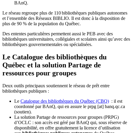
BAnQ.
Le réseau regroupe plus de 110
biblioth
è
ques publiques autonomes
et l
’
ensemble des R
é
seaux BIBLIO. Il est donc
à
la disposition de
plus de 90 % de la population du Qu
é
bec.
Des ententes particulières permettent aussi le PEB avec des
bibliothèques universitaires, collégiales et scolaires ainsi qu’avec des
bibliothèques gouvernementales ou spécialisées.
Le Catalogue des bibliothèques du
Québec et la solution Partage de
ressources pour groupes
Deux outils principaux soutiennent le réseau de prêt entre
bibliothèques publiques :
Le
Catalogue des bibliothèques du Québec (CBQ)
: il est
coordonné par BAnQ, qui en assure le
prpg
[at]
banq.qc.ca
(soutien)
.
La solution Partage de ressources pour groupes (PRPG)
d’OCLC : son accès est géré par BAnQ qui, sous réserve de
disponibilité, en offre gratuitement la licence d’utilisation