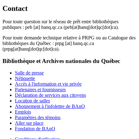
Contact
Pour toute question sur le réseau de prêt entre bibliothèques
publiques :
peb
[at]
banq.qc.ca
(peb[at]banq[dot]qc[dot]ca)
.
Pour toute demande technique relative à PRPG ou au Catalogue des
bibliothèques du Québec :
prpg
[at]
banq.qc.ca
(prpg[at]banq[dot]qc[dot]ca)
.
Bibliothèque et Archives nationales du Québec
Salle de presse
Nétiquette
Accès à l'information et vie privée
Partenaires et fournisseurs
Déclaration de services aux citoyens
Location de salles
Abonnement à l'infolettre de BAnQ
Emplois
Paramètres des témoins
Aller sur place
Fondation de BAnQ