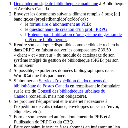
Demander un sigle de bibliothèque canadienne
à Bibliothèque
et Archives Canada.
Envoyer les documents suivants dûment remplis à
prpg
[at]
banq.qc.ca
(prpg[at]banq[dot]qc[dot]ca)
:
le
formulaire d’abonnement au PEB
;
le
questionnaire de création d’un profil PRPG
;
l’
Entente pour l’utilisation d’un système de gestion de
prêt entre bibliothèques
.
Rendre son catalogue disponible comme cible de recherche
dans PRPG en faisant activer les composantes Z39.50
« client » et « serveur » du module de catalogage de son
système intégré de gestion de bibliothèque (SIGB) par son
fournisseur
.
Si possible, exporter ses données bibliographiques dans
WorldCat une fois par année.
S’abonner au
Service d’expédition de documents de
bibliothèque de Postes Canada
en remplissant le formulaire
sur le site du
Conseil des bibliothèques urbaines du
Canada
(conseillé, mais non obligatoire).
Se procurer l’équipement et le matériel nécessaires à
l’expédition de colis (balance, enveloppes ou sacs d’envoi,
étiquettes, etc.).
Former son personnel au fonctionnement du PEB et à
l’utilisation de PRPG et du CBQ.
Faire connaître le service à ses abonnés en intégrant un lien