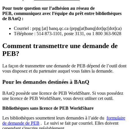
Pour toute question sur l’adhésion au réseau de
PEB,
communiquez avec l’équipe du prêt entre bibliothèques
de BAnQ :
Courriel
:
prpg
[at]
banq.qc.ca
(
prpg[at]banq[dot]qc[dot]ca
)
Téléphone : 514 873-1101, poste 3131, ou 1 800 363-9028
Comment transmettre une demande de
PEB?
La façon de transmettre une demande de PEB dépend de l’outil dont
vous disposez et du partenaire auquel vous faites la demande.
Pour les demandes destinées à BAnQ
BAnQ possède une licence de PEB WorldShare. Si vous possédez
une licence de PEB WorldShare, vous devez utiliser cet outil.
Bibliothèques sans licence de PEB WorldShare
Les bibliothèques soumettent leurs demandes à l’aide du
formulaire
de demande de PEB
.
Le suivi se fait par courriel.
Elles doivent
cependant s'inscrire préalablement.