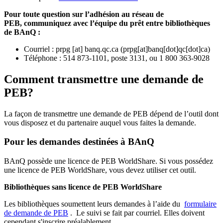
Pour toute question sur l’adhésion au réseau de
PEB,
communiquez avec l’équipe du prêt entre bibliothèques
de BAnQ :
Courriel
:
prpg
[at]
banq.qc.ca
(
prpg[at]banq[dot]qc[dot]ca
)
Téléphone : 514 873-1101, poste 3131, ou 1 800 363-9028
Comment transmettre une demande de
PEB?
La façon de transmettre une demande de PEB dépend de l’outil dont
vous disposez et du partenaire auquel vous faites la demande.
Pour les demandes destinées à BAnQ
BAnQ possède une licence de PEB WorldShare. Si vous possédez
une licence de PEB WorldShare, vous devez utiliser cet outil.
Bibliothèques sans licence de PEB WorldShare
Les bibliothèques soumettent leurs demandes à l’aide du
formulaire
de demande de PEB
.
Le suivi se fait par courriel.
Elles doivent
cependant s'inscrire préalablement.