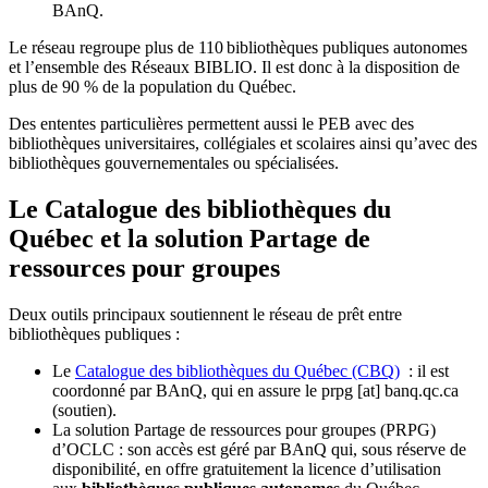
BAnQ.
Le réseau regroupe plus de 110
biblioth
è
ques publiques autonomes
et l
’
ensemble des R
é
seaux BIBLIO. Il est donc
à
la disposition de
plus de 90 % de la population du Qu
é
bec.
Des ententes particulières permettent aussi le PEB avec des
bibliothèques universitaires, collégiales et scolaires ainsi qu’avec des
bibliothèques gouvernementales ou spécialisées.
Le Catalogue des bibliothèques du
Québec et la solution Partage de
ressources pour groupes
Deux outils principaux soutiennent le réseau de prêt entre
bibliothèques publiques :
Le
Catalogue des bibliothèques du Québec (CBQ)
: il est
coordonné par BAnQ, qui en assure le
prpg
[at]
banq.qc.ca
(soutien)
.
La solution Partage de ressources pour groupes (PRPG)
d’OCLC : son accès est géré par BAnQ qui, sous réserve de
disponibilité, en offre gratuitement la licence d’utilisation