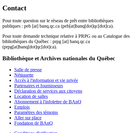
Contact
Pour toute question sur le réseau de prêt entre bibliothèques
publiques :
peb
[at]
banq.qc.ca
(peb[at]banq[dot]qc[dot]ca)
.
Pour toute demande technique relative à PRPG ou au Catalogue des
bibliothèques du Québec :
prpg
[at]
banq.qc.ca
(prpg[at]banq[dot]qc[dot]ca)
.
Bibliothèque et Archives nationales du Québec
Salle de presse
Nétiquette
Accès à l'information et vie privée
Partenaires et fournisseurs
Déclaration de services aux citoyens
Location de salles
Abonnement à l'infolettre de BAnQ
Emplois
Paramètres des témoins
Aller sur place
Fondation de BAnQ