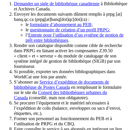
Demander un sigle de bibliothèque canadienne
à Bibliothèque
et Archives Canada.
Envoyer les documents suivants dûment remplis à
prpg
[at]
banq.qc.ca
(prpg[at]banq[dot]qc[dot]ca)
:
le
formulaire d’abonnement au PEB
;
le
questionnaire de création d’un profil PRPG
;
l’
Entente pour l’utilisation d’un système de gestion de
prêt entre bibliothèques
.
Rendre son catalogue disponible comme cible de recherche
dans PRPG en faisant activer les composantes Z39.50
« client » et « serveur » du module de catalogage de son
système intégré de gestion de bibliothèque (SIGB) par son
fournisseur
.
Si possible, exporter ses données bibliographiques dans
WorldCat une fois par année.
S’abonner au
Service d’expédition de documents de
bibliothèque de Postes Canada
en remplissant le formulaire
sur le site du
Conseil des bibliothèques urbaines du
Canada
(conseillé, mais non obligatoire).
Se procurer l’équipement et le matériel nécessaires à
l’expédition de colis (balance, enveloppes ou sacs d’envoi,
étiquettes, etc.).
Former son personnel au fonctionnement du PEB et à
l’utilisation de PRPG et du CBQ.
Faire connaître le service à ses abonnés en intégrant un lien