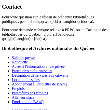
Contact
Pour toute question sur le réseau de prêt entre bibliothèques
publiques :
peb
[at]
banq.qc.ca
(peb[at]banq[dot]qc[dot]ca)
.
Pour toute demande technique relative à PRPG ou au Catalogue des
bibliothèques du Québec :
prpg
[at]
banq.qc.ca
(prpg[at]banq[dot]qc[dot]ca)
.
Bibliothèque et Archives nationales du Québec
Salle de presse
Nétiquette
Accès à l'information et vie privée
Partenaires et fournisseurs
Déclaration de services aux citoyens
Location de salles
Abonnement à l'infolettre de BAnQ
Emplois
Paramètres des témoins
Aller sur place
Fondation de BAnQ