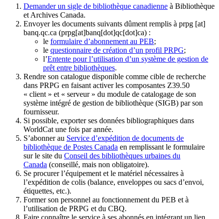
Demander un sigle de bibliothèque canadienne
à Bibliothèque
et Archives Canada.
Envoyer les documents suivants dûment remplis à
prpg
[at]
banq.qc.ca
(prpg[at]banq[dot]qc[dot]ca)
:
le
formulaire d’abonnement au PEB
;
le
questionnaire de création d’un profil PRPG
;
l’
Entente pour l’utilisation d’un système de gestion de
prêt entre bibliothèques
.
Rendre son catalogue disponible comme cible de recherche
dans PRPG en faisant activer les composantes Z39.50
« client » et « serveur » du module de catalogage de son
système intégré de gestion de bibliothèque (SIGB) par son
fournisseur
.
Si possible, exporter ses données bibliographiques dans
WorldCat une fois par année.
S’abonner au
Service d’expédition de documents de
bibliothèque de Postes Canada
en remplissant le formulaire
sur le site du
Conseil des bibliothèques urbaines du
Canada
(conseillé, mais non obligatoire).
Se procurer l’équipement et le matériel nécessaires à
l’expédition de colis (balance, enveloppes ou sacs d’envoi,
étiquettes, etc.).
Former son personnel au fonctionnement du PEB et à
l’utilisation de PRPG et du CBQ.
Faire connaître le service à ses abonnés en intégrant un lien