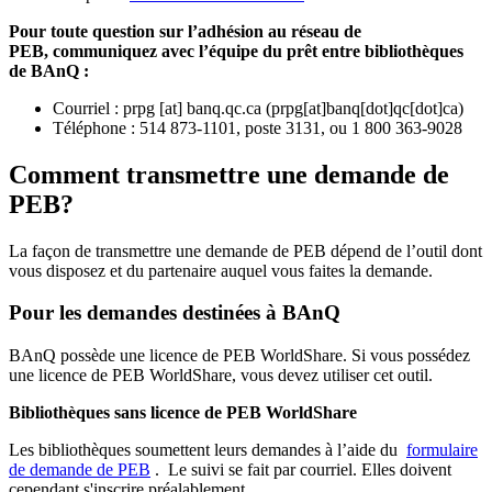
Pour toute question sur l’adhésion au réseau de
PEB,
communiquez avec l’équipe du prêt entre bibliothèques
de BAnQ :
Courriel
:
prpg
[at]
banq.qc.ca
(
prpg[at]banq[dot]qc[dot]ca
)
Téléphone : 514 873-1101, poste 3131, ou 1 800 363-9028
Comment transmettre une demande de
PEB?
La façon de transmettre une demande de PEB dépend de l’outil dont
vous disposez et du partenaire auquel vous faites la demande.
Pour les demandes destinées à BAnQ
BAnQ possède une licence de PEB WorldShare. Si vous possédez
une licence de PEB WorldShare, vous devez utiliser cet outil.
Bibliothèques sans licence de PEB WorldShare
Les bibliothèques soumettent leurs demandes à l’aide du
formulaire
de demande de PEB
.
Le suivi se fait par courriel.
Elles doivent
cependant s'inscrire préalablement.