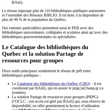
BAnQ.
Le réseau regroupe plus de 110
biblioth
è
ques publiques autonomes
et l
’
ensemble des R
é
seaux BIBLIO. Il est donc
à
la disposition de
plus de 90 % de la population du Qu
é
bec.
Des ententes particulières permettent aussi le PEB avec des
bibliothèques universitaires, collégiales et scolaires ainsi qu’avec des
bibliothèques gouvernementales ou spécialisées.
Le Catalogue des bibliothèques du
Québec et la solution Partage de
ressources pour groupes
Deux outils principaux soutiennent le réseau de prêt entre
bibliothèques publiques :
Le
Catalogue des bibliothèques du Québec (CBQ)
: il est
coordonné par BAnQ, qui en assure le
prpg
[at]
banq.qc.ca
(soutien)
.
La solution Partage de ressources pour groupes (PRPG)
d’OCLC : son accès est géré par BAnQ qui, sous réserve de
disponibilité, en offre gratuitement la licence d’utilisation