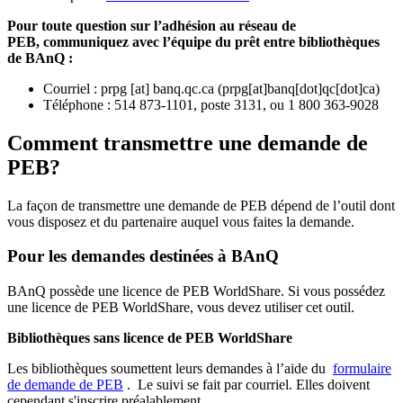
Pour toute question sur l’adhésion au réseau de
PEB,
communiquez avec l’équipe du prêt entre bibliothèques
de BAnQ :
Courriel
:
prpg
[at]
banq.qc.ca
(
prpg[at]banq[dot]qc[dot]ca
)
Téléphone : 514 873-1101, poste 3131, ou 1 800 363-9028
Comment transmettre une demande de
PEB?
La façon de transmettre une demande de PEB dépend de l’outil dont
vous disposez et du partenaire auquel vous faites la demande.
Pour les demandes destinées à BAnQ
BAnQ possède une licence de PEB WorldShare. Si vous possédez
une licence de PEB WorldShare, vous devez utiliser cet outil.
Bibliothèques sans licence de PEB WorldShare
Les bibliothèques soumettent leurs demandes à l’aide du
formulaire
de demande de PEB
.
Le suivi se fait par courriel.
Elles doivent
cependant s'inscrire préalablement.