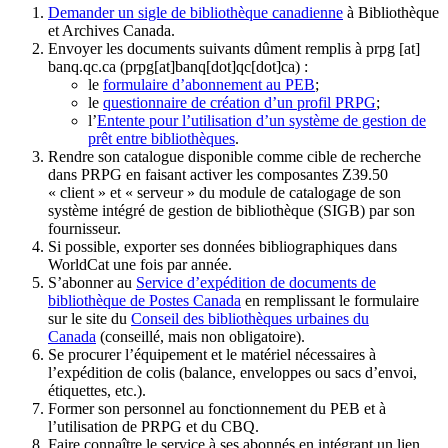
Demander un sigle de bibliothèque canadienne
à Bibliothèque
et Archives Canada.
Envoyer les documents suivants dûment remplis à
prpg
[at]
banq.qc.ca
(prpg[at]banq[dot]qc[dot]ca)
:
le
formulaire d’abonnement au PEB
;
le
questionnaire de création d’un profil PRPG
;
l’
Entente pour l’utilisation d’un système de gestion de
prêt entre bibliothèques
.
Rendre son catalogue disponible comme cible de recherche
dans PRPG en faisant activer les composantes Z39.50
« client » et « serveur » du module de catalogage de son
système intégré de gestion de bibliothèque (SIGB) par son
fournisseur
.
Si possible, exporter ses données bibliographiques dans
WorldCat une fois par année.
S’abonner au
Service d’expédition de documents de
bibliothèque de Postes Canada
en remplissant le formulaire
sur le site du
Conseil des bibliothèques urbaines du
Canada
(conseillé, mais non obligatoire).
Se procurer l’équipement et le matériel nécessaires à
l’expédition de colis (balance, enveloppes ou sacs d’envoi,
étiquettes, etc.).
Former son personnel au fonctionnement du PEB et à
l’utilisation de PRPG et du CBQ.
Faire connaître le service à ses abonnés en intégrant un lien