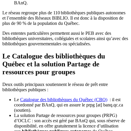
BAnQ.
Le réseau regroupe plus de 110
biblioth
è
ques publiques autonomes
et l
’
ensemble des R
é
seaux BIBLIO. Il est donc
à
la disposition de
plus de 90 % de la population du Qu
é
bec.
Des ententes particulières permettent aussi le PEB avec des
bibliothèques universitaires, collégiales et scolaires ainsi qu’avec des
bibliothèques gouvernementales ou spécialisées.
Le Catalogue des bibliothèques du
Québec et la solution Partage de
ressources pour groupes
Deux outils principaux soutiennent le réseau de prêt entre
bibliothèques publiques :
Le
Catalogue des bibliothèques du Québec (CBQ)
: il est
coordonné par BAnQ, qui en assure le
prpg
[at]
banq.qc.ca
(soutien)
.
La solution Partage de ressources pour groupes (PRPG)
d’OCLC : son accès est géré par BAnQ qui, sous réserve de
disponibilité, en offre gratuitement la licence d’utilisation