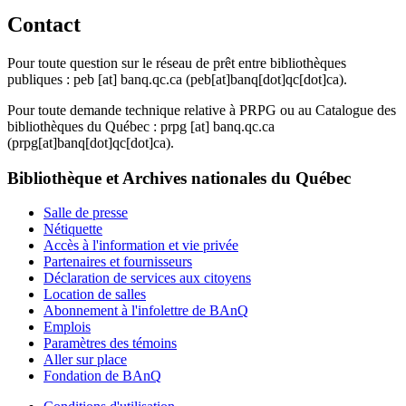
Contact
Pour toute question sur le réseau de prêt entre bibliothèques
publiques :
peb
[at]
banq.qc.ca
(peb[at]banq[dot]qc[dot]ca)
.
Pour toute demande technique relative à PRPG ou au Catalogue des
bibliothèques du Québec :
prpg
[at]
banq.qc.ca
(prpg[at]banq[dot]qc[dot]ca)
.
Bibliothèque et Archives nationales du Québec
Salle de presse
Nétiquette
Accès à l'information et vie privée
Partenaires et fournisseurs
Déclaration de services aux citoyens
Location de salles
Abonnement à l'infolettre de BAnQ
Emplois
Paramètres des témoins
Aller sur place
Fondation de BAnQ