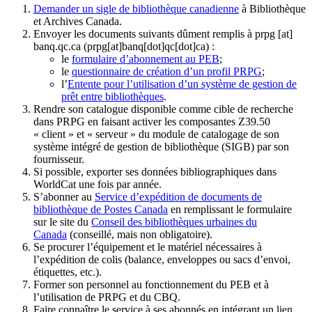
Demander un sigle de bibliothèque canadienne
à Bibliothèque
et Archives Canada.
Envoyer les documents suivants dûment remplis à
prpg
[at]
banq.qc.ca
(prpg[at]banq[dot]qc[dot]ca)
:
le
formulaire d’abonnement au PEB
;
le
questionnaire de création d’un profil PRPG
;
l’
Entente pour l’utilisation d’un système de gestion de
prêt entre bibliothèques
.
Rendre son catalogue disponible comme cible de recherche
dans PRPG en faisant activer les composantes Z39.50
« client » et « serveur » du module de catalogage de son
système intégré de gestion de bibliothèque (SIGB) par son
fournisseur
.
Si possible, exporter ses données bibliographiques dans
WorldCat une fois par année.
S’abonner au
Service d’expédition de documents de
bibliothèque de Postes Canada
en remplissant le formulaire
sur le site du
Conseil des bibliothèques urbaines du
Canada
(conseillé, mais non obligatoire).
Se procurer l’équipement et le matériel nécessaires à
l’expédition de colis (balance, enveloppes ou sacs d’envoi,
étiquettes, etc.).
Former son personnel au fonctionnement du PEB et à
l’utilisation de PRPG et du CBQ.
Faire connaître le service à ses abonnés en intégrant un lien