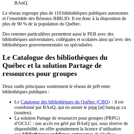
BAnQ.
Le réseau regroupe plus de 110
biblioth
è
ques publiques autonomes
et l
’
ensemble des R
é
seaux BIBLIO. Il est donc
à
la disposition de
plus de 90 % de la population du Qu
é
bec.
Des ententes particulières permettent aussi le PEB avec des
bibliothèques universitaires, collégiales et scolaires ainsi qu’avec des
bibliothèques gouvernementales ou spécialisées.
Le Catalogue des bibliothèques du
Québec et la solution Partage de
ressources pour groupes
Deux outils principaux soutiennent le réseau de prêt entre
bibliothèques publiques :
Le
Catalogue des bibliothèques du Québec (CBQ)
: il est
coordonné par BAnQ, qui en assure le
prpg
[at]
banq.qc.ca
(soutien)
.
La solution Partage de ressources pour groupes (PRPG)
d’OCLC : son accès est géré par BAnQ qui, sous réserve de
disponibilité, en offre gratuitement la licence d’utilisation