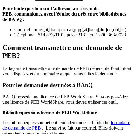
Pour toute question sur l’adhésion au réseau de
PEB,
communiquez avec l’équipe du prêt entre bibliothèques
de BAnQ :
Courriel
:
prpg
[at]
banq.qc.ca
(
prpg[at]banq[dot]qc[dot]ca
)
Téléphone : 514 873-1101, poste 3131, ou 1 800 363-9028
Comment transmettre une demande de
PEB?
La façon de transmettre une demande de PEB dépend de l’outil dont
vous disposez et du partenaire auquel vous faites la demande.
Pour les demandes destinées à BAnQ
BAnQ possède une licence de PEB WorldShare. Si vous possédez
une licence de PEB WorldShare, vous devez utiliser cet outil.
Bibliothèques sans licence de PEB WorldShare
Les bibliothèques soumettent leurs demandes à l’aide du
formulaire
de demande de PEB
.
Le suivi se fait par courriel.
Elles doivent
cependant s'inscrire préalablement.