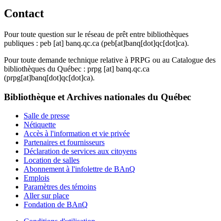
Contact
Pour toute question sur le réseau de prêt entre bibliothèques
publiques :
peb
[at]
banq.qc.ca
(peb[at]banq[dot]qc[dot]ca)
.
Pour toute demande technique relative à PRPG ou au Catalogue des
bibliothèques du Québec :
prpg
[at]
banq.qc.ca
(prpg[at]banq[dot]qc[dot]ca)
.
Bibliothèque et Archives nationales du Québec
Salle de presse
Nétiquette
Accès à l'information et vie privée
Partenaires et fournisseurs
Déclaration de services aux citoyens
Location de salles
Abonnement à l'infolettre de BAnQ
Emplois
Paramètres des témoins
Aller sur place
Fondation de BAnQ