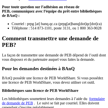
Pour toute question sur l’adhésion au réseau de
PEB,
communiquez avec l’équipe du prêt entre bibliothèques
de BAnQ :
Courriel
:
prpg
[at]
banq.qc.ca
(
prpg[at]banq[dot]qc[dot]ca
)
Téléphone : 514 873-1101, poste 3131, ou 1 800 363-9028
Comment transmettre une demande de
PEB?
La façon de transmettre une demande de PEB dépend de l’outil dont
vous disposez et du partenaire auquel vous faites la demande.
Pour les demandes destinées à BAnQ
BAnQ possède une licence de PEB WorldShare. Si vous possédez
une licence de PEB WorldShare, vous devez utiliser cet outil.
Bibliothèques sans licence de PEB WorldShare
Les bibliothèques soumettent leurs demandes à l’aide du
formulaire
de demande de PEB
.
Le suivi se fait par courriel.
Elles doivent
cependant s'inscrire préalablement.