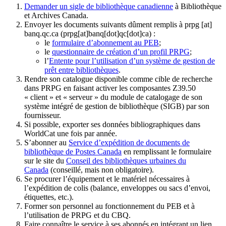
Demander un sigle de bibliothèque canadienne
à Bibliothèque
et Archives Canada.
Envoyer les documents suivants dûment remplis à
prpg
[at]
banq.qc.ca
(prpg[at]banq[dot]qc[dot]ca)
:
le
formulaire d’abonnement au PEB
;
le
questionnaire de création d’un profil PRPG
;
l’
Entente pour l’utilisation d’un système de gestion de
prêt entre bibliothèques
.
Rendre son catalogue disponible comme cible de recherche
dans PRPG en faisant activer les composantes Z39.50
« client » et « serveur » du module de catalogage de son
système intégré de gestion de bibliothèque (SIGB) par son
fournisseur
.
Si possible, exporter ses données bibliographiques dans
WorldCat une fois par année.
S’abonner au
Service d’expédition de documents de
bibliothèque de Postes Canada
en remplissant le formulaire
sur le site du
Conseil des bibliothèques urbaines du
Canada
(conseillé, mais non obligatoire).
Se procurer l’équipement et le matériel nécessaires à
l’expédition de colis (balance, enveloppes ou sacs d’envoi,
étiquettes, etc.).
Former son personnel au fonctionnement du PEB et à
l’utilisation de PRPG et du CBQ.
Faire connaître le service à ses abonnés en intégrant un lien