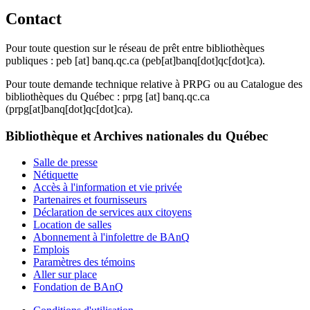
Contact
Pour toute question sur le réseau de prêt entre bibliothèques
publiques :
peb
[at]
banq.qc.ca
(peb[at]banq[dot]qc[dot]ca)
.
Pour toute demande technique relative à PRPG ou au Catalogue des
bibliothèques du Québec :
prpg
[at]
banq.qc.ca
(prpg[at]banq[dot]qc[dot]ca)
.
Bibliothèque et Archives nationales du Québec
Salle de presse
Nétiquette
Accès à l'information et vie privée
Partenaires et fournisseurs
Déclaration de services aux citoyens
Location de salles
Abonnement à l'infolettre de BAnQ
Emplois
Paramètres des témoins
Aller sur place
Fondation de BAnQ