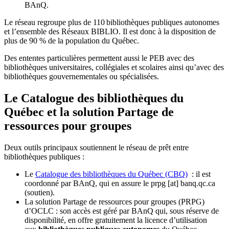
BAnQ.
Le réseau regroupe plus de 110
biblioth
è
ques publiques autonomes
et l
’
ensemble des R
é
seaux BIBLIO. Il est donc
à
la disposition de
plus de 90 % de la population du Qu
é
bec.
Des ententes particulières permettent aussi le PEB avec des
bibliothèques universitaires, collégiales et scolaires ainsi qu’avec des
bibliothèques gouvernementales ou spécialisées.
Le Catalogue des bibliothèques du
Québec et la solution Partage de
ressources pour groupes
Deux outils principaux soutiennent le réseau de prêt entre
bibliothèques publiques :
Le
Catalogue des bibliothèques du Québec (CBQ)
: il est
coordonné par BAnQ, qui en assure le
prpg
[at]
banq.qc.ca
(soutien)
.
La solution Partage de ressources pour groupes (PRPG)
d’OCLC : son accès est géré par BAnQ qui, sous réserve de
disponibilité, en offre gratuitement la licence d’utilisation