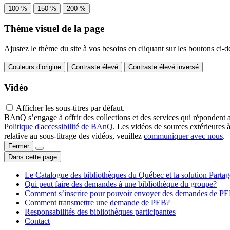
100 %
150 %
200 %
Thème visuel de la page
Ajustez le thème du site à vos besoins en cliquant sur les boutons ci-d
Couleurs d’origine
Contraste élevé
Contraste élevé inversé
Vidéo
Afficher les sous-titres par défaut.
BAnQ s’engage à offrir des collections et des services qui répondent 
Politique d'accessibilité de BAnQ
. Les vidéos de sources extérieures 
relative au sous-titrage des vidéos, veuillez
communiquer avec nous
.
Fermer
Dans cette page
Le Catalogue des bibliothèques du Québec et la solution Parta
Qui peut faire des demandes à une bibliothèque du groupe?
Comment s’inscrire pour pouvoir envoyer des demandes de P
Comment transmettre une demande de PEB?
Responsabilités des bibliothèques participantes
Contact