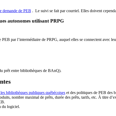
de demande de PEB
.
Le suivi se fait par courriel.
Elles doivent cependan
ques autonomes utilisant PRPG
EB par l’intermédiaire de PRPG, auquel elles se connectent avec leur i
u prêt entre bibliothèques de BAnQ)
.
antes
 les bibliothèques publiques québécoises
et des politiques de PEB des b
duits, nombre maximal de prêts, durée des prêts, tarifs, etc. À titre d’
EB.
n du logiciel.