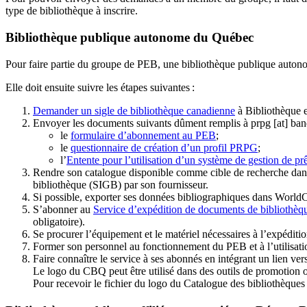
type de bibliothèque à inscrire.
Bibliothèque publique autonome du Québec
Pour faire partie du groupe de PEB, une bibliothèque publique auton
Elle doit ensuite suivre les étapes suivantes
:
Demander un sigle de bibliothèque canadienne
à Bibliothèque 
Envoyer les documents suivants dûment remplis à
prpg
[at]
ban
le
formulaire d’abonnement au PEB
;
le
questionnaire de création d’un profil PRPG
;
l’
Entente pour l’utilisation d’un système de gestion de prê
Rendre son catalogue disponible comme cible de recherche dans
bibliothèque (SIGB) par son fournisseur
.
Si possible, exporter ses données bibliographiques dans WorldC
S’abonner au
Service d’expédition de documents de bibliothèq
obligatoire).
Se procurer l’équipement et le matériel nécessaires à l’expéditio
Former son personnel au fonctionnement du PEB et à l’utilis
Faire connaître le service à ses abonnés en intégrant un lien vers
Le logo du CBQ peut être utilisé dans des outils de promotion o
Pour recevoir le fichier du logo du Catalogue des bibliothèque