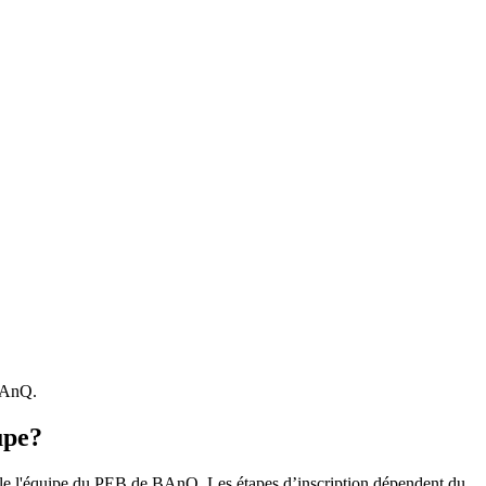
 BAnQ.
upe?
r le l'équipe du PEB de BAnQ. Les étapes d’inscription dépendent du