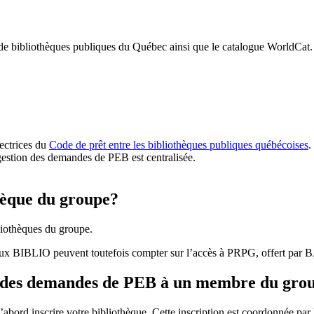
 de bibliothèques publiques du Québec ainsi que le catalogue WorldCat.
rectrices du
Code de prêt entre les bibliothèques publiques québécoises
.
gestion des demandes de PEB est centralisée.
hèque du groupe?
iothèques du groupe.
aux BIBLIO peuvent toutefois compter sur l’accès à PRPG, offert par
r des demandes de PEB à un membre du gro
bord inscrire votre bibliothèque. Cette inscription est coordonnée pa