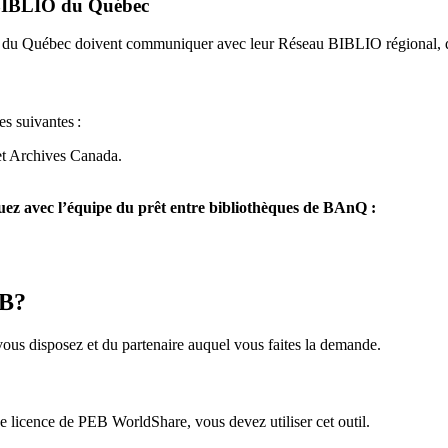
u BIBLIO du Québec
O du Québec doivent communiquer avec leur Réseau BIBLIO régional, q
es suivantes
:
et Archives Canada.
z avec l’équipe du prêt entre bibliothèques de BAnQ :
EB?
us disposez et du partenaire auquel vous faites la demande.
icence de PEB WorldShare, vous devez utiliser cet outil.