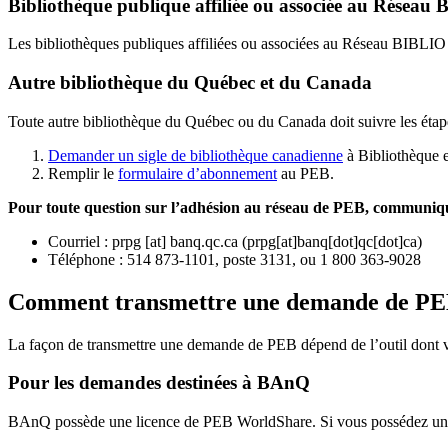
Bibliothèque publique affiliée ou associée au Résea
Les bibliothèques publiques affiliées ou associées au Réseau BIBLI
Autre bibliothèque du Québec et du Canada
Toute autre bibliothèque du Québec ou du Canada doit suivre les étap
Demander un sigle de bibliothèque canadienne
à Bibliothèque 
Remplir le
f
ormulaire d’abonnement
au PEB.
Pour toute question sur l’adhésion au réseau de PEB,
communique
Courriel
:
prpg
[at]
banq.qc.ca
(
prpg[at]banq[dot]qc[dot]ca
)
Téléphone : 514 873-1101, poste 3131, ou 1 800 363-9028
Comment transmettre une demande de P
La façon de transmettre une demande de PEB dépend de l’outil dont vo
Pour les demandes destinées à BAnQ
BAnQ possède une licence de PEB WorldShare. Si vous possédez une l