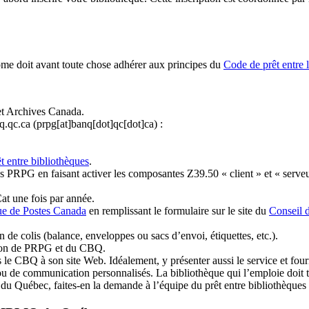
ome doit avant toute chose adhérer aux principes du
Code de prêt entre 
et Archives Canada.
q.qc.ca
(prpg[at]banq[dot]qc[dot]ca)
:
t entre bibliothèques
.
 PRPG en faisant activer les composantes Z39.50 « client » et « serveu
at une fois par année.
ue de Postes Canada
en remplissant le formulaire sur le site du
Conseil 
n de colis (balance, enveloppes ou sacs d’envoi, étiquettes, etc.).
ation de PRPG et du CBQ.
 le CBQ à son site Web. Idéalement, y présenter aussi le service et fourni
u de communication personnalisés. La bibliothèque qui l’emploie doit tou
s du Québec, faites-en la demande à l’équipe du prêt entre bibliothèqu