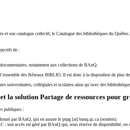
 et son catalogue collectif, le Catalogue des bibliothèques du Québec.
jectifs de
:
ces documentaires, notamment aux collections de BAnQ.
l
’
ensemble des R
é
seaux BIBLIO. Il est donc
à
la disposition de plus d
ues universitaires, collégiales et scolaires ainsi qu’avec des bibliothè
et la solution Partage de ressources pour g
es publiques :
rdonné par BAnQ, qui en assure le
prpg
[at]
banq.qc.ca
(soutien)
.
 son accès est géré par BAnQ qui, sous réserve de disponibilité, en off