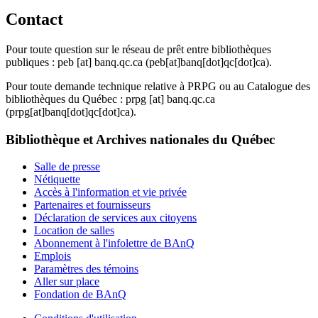
Contact
Pour toute question sur le réseau de prêt entre bibliothèques
publiques :
peb
[at]
banq.qc.ca
(peb[at]banq[dot]qc[dot]ca)
.
Pour toute demande technique relative à PRPG ou au Catalogue des
bibliothèques du Québec :
prpg
[at]
banq.qc.ca
(prpg[at]banq[dot]qc[dot]ca)
.
Bibliothèque et Archives nationales du Québec
Salle de presse
Nétiquette
Accès à l'information et vie privée
Partenaires et fournisseurs
Déclaration de services aux citoyens
Location de salles
Abonnement à l'infolettre de BAnQ
Emplois
Paramètres des témoins
Aller sur place
Fondation de BAnQ