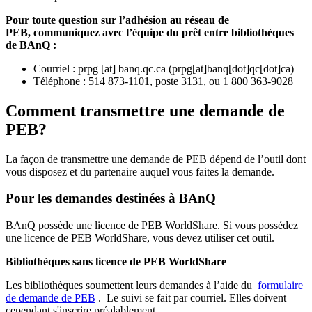
Pour toute question sur l’adhésion au réseau de
PEB,
communiquez avec l’équipe du prêt entre bibliothèques
de BAnQ :
Courriel
:
prpg
[at]
banq.qc.ca
(
prpg[at]banq[dot]qc[dot]ca
)
Téléphone : 514 873-1101, poste 3131, ou 1 800 363-9028
Comment transmettre une demande de
PEB?
La façon de transmettre une demande de PEB dépend de l’outil dont
vous disposez et du partenaire auquel vous faites la demande.
Pour les demandes destinées à BAnQ
BAnQ possède une licence de PEB WorldShare. Si vous possédez
une licence de PEB WorldShare, vous devez utiliser cet outil.
Bibliothèques sans licence de PEB WorldShare
Les bibliothèques soumettent leurs demandes à l’aide du
formulaire
de demande de PEB
.
Le suivi se fait par courriel.
Elles doivent
cependant s'inscrire préalablement.