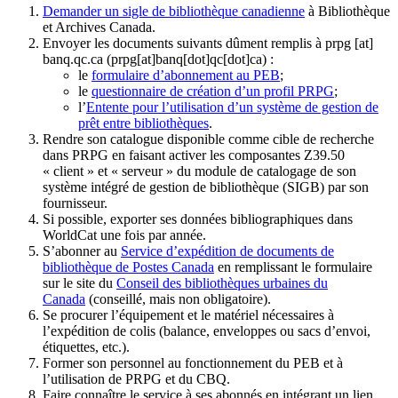
Demander un sigle de bibliothèque canadienne
à Bibliothèque
et Archives Canada.
Envoyer les documents suivants dûment remplis à
prpg
[at]
banq.qc.ca
(prpg[at]banq[dot]qc[dot]ca)
:
le
formulaire d’abonnement au PEB
;
le
questionnaire de création d’un profil PRPG
;
l’
Entente pour l’utilisation d’un système de gestion de
prêt entre bibliothèques
.
Rendre son catalogue disponible comme cible de recherche
dans PRPG en faisant activer les composantes Z39.50
« client » et « serveur » du module de catalogage de son
système intégré de gestion de bibliothèque (SIGB) par son
fournisseur
.
Si possible, exporter ses données bibliographiques dans
WorldCat une fois par année.
S’abonner au
Service d’expédition de documents de
bibliothèque de Postes Canada
en remplissant le formulaire
sur le site du
Conseil des bibliothèques urbaines du
Canada
(conseillé, mais non obligatoire).
Se procurer l’équipement et le matériel nécessaires à
l’expédition de colis (balance, enveloppes ou sacs d’envoi,
étiquettes, etc.).
Former son personnel au fonctionnement du PEB et à
l’utilisation de PRPG et du CBQ.
Faire connaître le service à ses abonnés en intégrant un lien