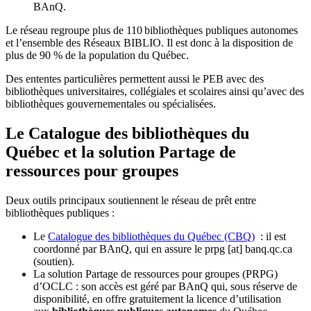
BAnQ.
Le réseau regroupe plus de 110
biblioth
è
ques publiques autonomes
et l
’
ensemble des R
é
seaux BIBLIO. Il est donc
à
la disposition de
plus de 90 % de la population du Qu
é
bec.
Des ententes particulières permettent aussi le PEB avec des
bibliothèques universitaires, collégiales et scolaires ainsi qu’avec des
bibliothèques gouvernementales ou spécialisées.
Le Catalogue des bibliothèques du
Québec et la solution Partage de
ressources pour groupes
Deux outils principaux soutiennent le réseau de prêt entre
bibliothèques publiques :
Le
Catalogue des bibliothèques du Québec (CBQ)
: il est
coordonné par BAnQ, qui en assure le
prpg
[at]
banq.qc.ca
(soutien)
.
La solution Partage de ressources pour groupes (PRPG)
d’OCLC : son accès est géré par BAnQ qui, sous réserve de
disponibilité, en offre gratuitement la licence d’utilisation