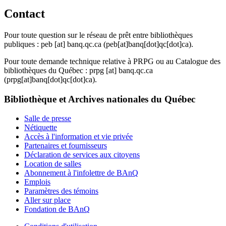
Contact
Pour toute question sur le réseau de prêt entre bibliothèques
publiques :
peb
[at]
banq.qc.ca
(peb[at]banq[dot]qc[dot]ca)
.
Pour toute demande technique relative à PRPG ou au Catalogue des
bibliothèques du Québec :
prpg
[at]
banq.qc.ca
(prpg[at]banq[dot]qc[dot]ca)
.
Bibliothèque et Archives nationales du Québec
Salle de presse
Nétiquette
Accès à l'information et vie privée
Partenaires et fournisseurs
Déclaration de services aux citoyens
Location de salles
Abonnement à l'infolettre de BAnQ
Emplois
Paramètres des témoins
Aller sur place
Fondation de BAnQ