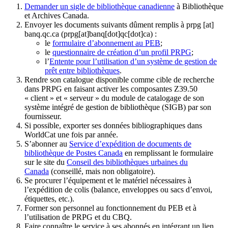
Demander un sigle de bibliothèque canadienne
à Bibliothèque
et Archives Canada.
Envoyer les documents suivants dûment remplis à
prpg
[at]
banq.qc.ca
(prpg[at]banq[dot]qc[dot]ca)
:
le
formulaire d’abonnement au PEB
;
le
questionnaire de création d’un profil PRPG
;
l’
Entente pour l’utilisation d’un système de gestion de
prêt entre bibliothèques
.
Rendre son catalogue disponible comme cible de recherche
dans PRPG en faisant activer les composantes Z39.50
« client » et « serveur » du module de catalogage de son
système intégré de gestion de bibliothèque (SIGB) par son
fournisseur
.
Si possible, exporter ses données bibliographiques dans
WorldCat une fois par année.
S’abonner au
Service d’expédition de documents de
bibliothèque de Postes Canada
en remplissant le formulaire
sur le site du
Conseil des bibliothèques urbaines du
Canada
(conseillé, mais non obligatoire).
Se procurer l’équipement et le matériel nécessaires à
l’expédition de colis (balance, enveloppes ou sacs d’envoi,
étiquettes, etc.).
Former son personnel au fonctionnement du PEB et à
l’utilisation de PRPG et du CBQ.
Faire connaître le service à ses abonnés en intégrant un lien