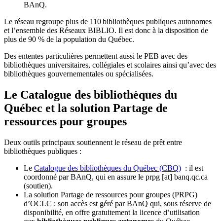
BAnQ.
Le réseau regroupe plus de 110
biblioth
è
ques publiques autonomes
et l
’
ensemble des R
é
seaux BIBLIO. Il est donc
à
la disposition de
plus de 90 % de la population du Qu
é
bec.
Des ententes particulières permettent aussi le PEB avec des
bibliothèques universitaires, collégiales et scolaires ainsi qu’avec des
bibliothèques gouvernementales ou spécialisées.
Le Catalogue des bibliothèques du
Québec et la solution Partage de
ressources pour groupes
Deux outils principaux soutiennent le réseau de prêt entre
bibliothèques publiques :
Le
Catalogue des bibliothèques du Québec (CBQ)
: il est
coordonné par BAnQ, qui en assure le
prpg
[at]
banq.qc.ca
(soutien)
.
La solution Partage de ressources pour groupes (PRPG)
d’OCLC : son accès est géré par BAnQ qui, sous réserve de
disponibilité, en offre gratuitement la licence d’utilisation