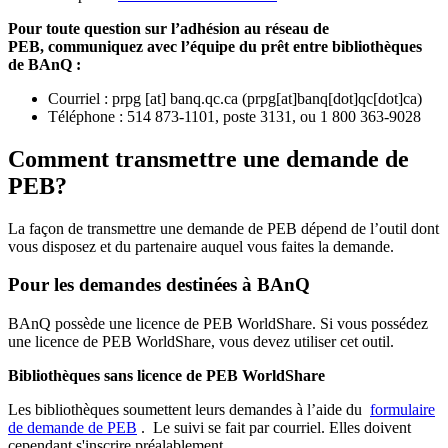
Pour toute question sur l’adhésion au réseau de
PEB,
communiquez avec l’équipe du prêt entre bibliothèques
de BAnQ :
Courriel
:
prpg
[at]
banq.qc.ca
(
prpg[at]banq[dot]qc[dot]ca
)
Téléphone : 514 873-1101, poste 3131, ou 1 800 363-9028
Comment transmettre une demande de
PEB?
La façon de transmettre une demande de PEB dépend de l’outil dont
vous disposez et du partenaire auquel vous faites la demande.
Pour les demandes destinées à BAnQ
BAnQ possède une licence de PEB WorldShare. Si vous possédez
une licence de PEB WorldShare, vous devez utiliser cet outil.
Bibliothèques sans licence de PEB WorldShare
Les bibliothèques soumettent leurs demandes à l’aide du
formulaire
de demande de PEB
.
Le suivi se fait par courriel.
Elles doivent
cependant s'inscrire préalablement.