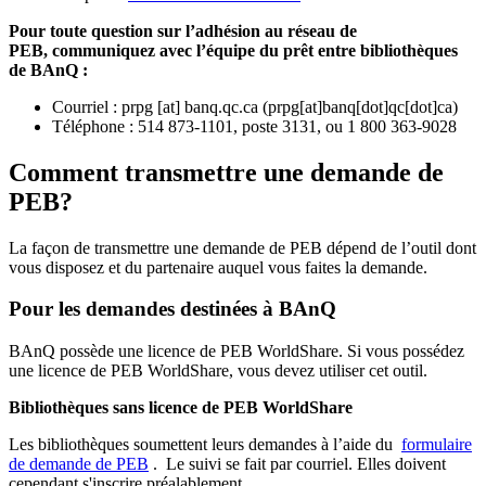
Pour toute question sur l’adhésion au réseau de
PEB,
communiquez avec l’équipe du prêt entre bibliothèques
de BAnQ :
Courriel
:
prpg
[at]
banq.qc.ca
(
prpg[at]banq[dot]qc[dot]ca
)
Téléphone : 514 873-1101, poste 3131, ou 1 800 363-9028
Comment transmettre une demande de
PEB?
La façon de transmettre une demande de PEB dépend de l’outil dont
vous disposez et du partenaire auquel vous faites la demande.
Pour les demandes destinées à BAnQ
BAnQ possède une licence de PEB WorldShare. Si vous possédez
une licence de PEB WorldShare, vous devez utiliser cet outil.
Bibliothèques sans licence de PEB WorldShare
Les bibliothèques soumettent leurs demandes à l’aide du
formulaire
de demande de PEB
.
Le suivi se fait par courriel.
Elles doivent
cependant s'inscrire préalablement.