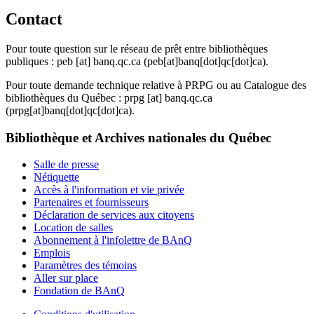
Contact
Pour toute question sur le réseau de prêt entre bibliothèques
publiques :
peb
[at]
banq.qc.ca
(peb[at]banq[dot]qc[dot]ca)
.
Pour toute demande technique relative à PRPG ou au Catalogue des
bibliothèques du Québec :
prpg
[at]
banq.qc.ca
(prpg[at]banq[dot]qc[dot]ca)
.
Bibliothèque et Archives nationales du Québec
Salle de presse
Nétiquette
Accès à l'information et vie privée
Partenaires et fournisseurs
Déclaration de services aux citoyens
Location de salles
Abonnement à l'infolettre de BAnQ
Emplois
Paramètres des témoins
Aller sur place
Fondation de BAnQ