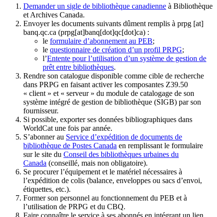
Demander un sigle de bibliothèque canadienne
à Bibliothèque
et Archives Canada.
Envoyer les documents suivants dûment remplis à
prpg
[at]
banq.qc.ca
(prpg[at]banq[dot]qc[dot]ca)
:
le
formulaire d’abonnement au PEB
;
le
questionnaire de création d’un profil PRPG
;
l’
Entente pour l’utilisation d’un système de gestion de
prêt entre bibliothèques
.
Rendre son catalogue disponible comme cible de recherche
dans PRPG en faisant activer les composantes Z39.50
« client » et « serveur » du module de catalogage de son
système intégré de gestion de bibliothèque (SIGB) par son
fournisseur
.
Si possible, exporter ses données bibliographiques dans
WorldCat une fois par année.
S’abonner au
Service d’expédition de documents de
bibliothèque de Postes Canada
en remplissant le formulaire
sur le site du
Conseil des bibliothèques urbaines du
Canada
(conseillé, mais non obligatoire).
Se procurer l’équipement et le matériel nécessaires à
l’expédition de colis (balance, enveloppes ou sacs d’envoi,
étiquettes, etc.).
Former son personnel au fonctionnement du PEB et à
l’utilisation de PRPG et du CBQ.
Faire connaître le service à ses abonnés en intégrant un lien