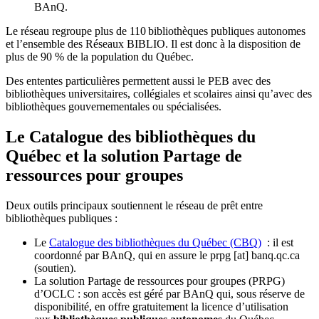
BAnQ.
Le réseau regroupe plus de 110
biblioth
è
ques publiques autonomes
et l
’
ensemble des R
é
seaux BIBLIO. Il est donc
à
la disposition de
plus de 90 % de la population du Qu
é
bec.
Des ententes particulières permettent aussi le PEB avec des
bibliothèques universitaires, collégiales et scolaires ainsi qu’avec des
bibliothèques gouvernementales ou spécialisées.
Le Catalogue des bibliothèques du
Québec et la solution Partage de
ressources pour groupes
Deux outils principaux soutiennent le réseau de prêt entre
bibliothèques publiques :
Le
Catalogue des bibliothèques du Québec (CBQ)
: il est
coordonné par BAnQ, qui en assure le
prpg
[at]
banq.qc.ca
(soutien)
.
La solution Partage de ressources pour groupes (PRPG)
d’OCLC : son accès est géré par BAnQ qui, sous réserve de
disponibilité, en offre gratuitement la licence d’utilisation