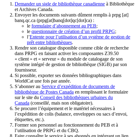
Demander un sigle de bibliothèque canadienne
à Bibliothèque
et Archives Canada.
Envoyer les documents suivants dûment remplis à
prpg
[at]
banq.qc.ca
(prpg[at]banq[dot]qc[dot]ca)
:
le
formulaire d’abonnement au PEB
;
le
questionnaire de création d’un profil PRPG
;
l’
Entente pour l’utilisation d’un système de gestion de
prêt entre bibliothèques
.
Rendre son catalogue disponible comme cible de recherche
dans PRPG en faisant activer les composantes Z39.50
« client » et « serveur » du module de catalogage de son
système intégré de gestion de bibliothèque (SIGB) par son
fournisseur
.
Si possible, exporter ses données bibliographiques dans
WorldCat une fois par année.
S’abonner au
Service d’expédition de documents de
bibliothèque de Postes Canada
en remplissant le formulaire
sur le site du
Conseil des bibliothèques urbaines du
Canada
(conseillé, mais non obligatoire).
Se procurer l’équipement et le matériel nécessaires à
l’expédition de colis (balance, enveloppes ou sacs d’envoi,
étiquettes, etc.).
Former son personnel au fonctionnement du PEB et à
l’utilisation de PRPG et du CBQ.
Faire connaître le service à ses abonnés en intégrant un lien