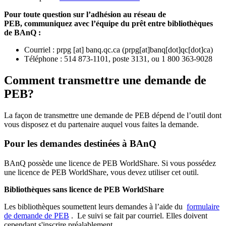
Pour toute question sur l’adhésion au réseau de
PEB,
communiquez avec l’équipe du prêt entre bibliothèques
de BAnQ :
Courriel
:
prpg
[at]
banq.qc.ca
(
prpg[at]banq[dot]qc[dot]ca
)
Téléphone : 514 873-1101, poste 3131, ou 1 800 363-9028
Comment transmettre une demande de
PEB?
La façon de transmettre une demande de PEB dépend de l’outil dont
vous disposez et du partenaire auquel vous faites la demande.
Pour les demandes destinées à BAnQ
BAnQ possède une licence de PEB WorldShare. Si vous possédez
une licence de PEB WorldShare, vous devez utiliser cet outil.
Bibliothèques sans licence de PEB WorldShare
Les bibliothèques soumettent leurs demandes à l’aide du
formulaire
de demande de PEB
.
Le suivi se fait par courriel.
Elles doivent
cependant s'inscrire préalablement.