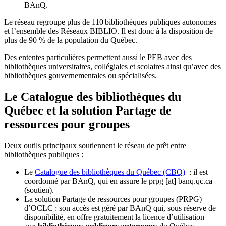
BAnQ.
Le réseau regroupe plus de 110
biblioth
è
ques publiques autonomes
et l
’
ensemble des R
é
seaux BIBLIO. Il est donc
à
la disposition de
plus de 90 % de la population du Qu
é
bec.
Des ententes particulières permettent aussi le PEB avec des
bibliothèques universitaires, collégiales et scolaires ainsi qu’avec des
bibliothèques gouvernementales ou spécialisées.
Le Catalogue des bibliothèques du
Québec et la solution Partage de
ressources pour groupes
Deux outils principaux soutiennent le réseau de prêt entre
bibliothèques publiques :
Le
Catalogue des bibliothèques du Québec (CBQ)
: il est
coordonné par BAnQ, qui en assure le
prpg
[at]
banq.qc.ca
(soutien)
.
La solution Partage de ressources pour groupes (PRPG)
d’OCLC : son accès est géré par BAnQ qui, sous réserve de
disponibilité, en offre gratuitement la licence d’utilisation