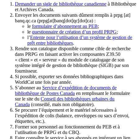
Demander un sigle de bibliothèque canadienne
à Bibliothèque
et Archives Canada.
Envoyer les documents suivants dûment remplis à
prpg
[at]
banq.qc.ca
(prpg[at]banq[dot]qc[dot]ca)
:
le
formulaire d’abonnement au PEB
;
le
questionnaire de création d’un profil PRPG
;
l’
Entente pour l’utilisation d’un système de gestion de
prêt entre bibliothèques
.
Rendre son catalogue disponible comme cible de recherche
dans PRPG en faisant activer les composantes Z39.50
« client » et « serveur » du module de catalogage de son
système intégré de gestion de bibliothèque (SIGB) par son
fournisseur
.
Si possible, exporter ses données bibliographiques dans
WorldCat une fois par année.
S’abonner au
Service d’expédition de documents de
bibliothèque de Postes Canada
en remplissant le formulaire
sur le site du
Conseil des bibliothèques urbaines du
Canada
(conseillé, mais non obligatoire).
Se procurer l’équipement et le matériel nécessaires à
l’expédition de colis (balance, enveloppes ou sacs d’envoi,
étiquettes, etc.).
Former son personnel au fonctionnement du PEB et à
l’utilisation de PRPG et du CBQ.
Faire connaître le service à ses abonnés en intégrant un lien