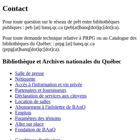
Contact
Pour toute question sur le réseau de prêt entre bibliothèques
publiques :
peb
[at]
banq.qc.ca
(peb[at]banq[dot]qc[dot]ca)
.
Pour toute demande technique relative à PRPG ou au Catalogue des
bibliothèques du Québec :
prpg
[at]
banq.qc.ca
(prpg[at]banq[dot]qc[dot]ca)
.
Bibliothèque et Archives nationales du Québec
Salle de presse
Nétiquette
Accès à l'information et vie privée
Partenaires et fournisseurs
Déclaration de services aux citoyens
Location de salles
Abonnement à l'infolettre de BAnQ
Emplois
Paramètres des témoins
Aller sur place
Fondation de BAnQ