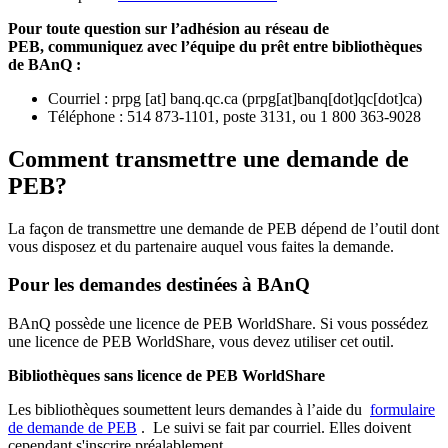
Pour toute question sur l’adhésion au réseau de
PEB,
communiquez avec l’équipe du prêt entre bibliothèques
de BAnQ :
Courriel
:
prpg
[at]
banq.qc.ca
(
prpg[at]banq[dot]qc[dot]ca
)
Téléphone : 514 873-1101, poste 3131, ou 1 800 363-9028
Comment transmettre une demande de
PEB?
La façon de transmettre une demande de PEB dépend de l’outil dont
vous disposez et du partenaire auquel vous faites la demande.
Pour les demandes destinées à BAnQ
BAnQ possède une licence de PEB WorldShare. Si vous possédez
une licence de PEB WorldShare, vous devez utiliser cet outil.
Bibliothèques sans licence de PEB WorldShare
Les bibliothèques soumettent leurs demandes à l’aide du
formulaire
de demande de PEB
.
Le suivi se fait par courriel.
Elles doivent
cependant s'inscrire préalablement.