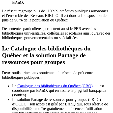
BAnQ.
Le réseau regroupe plus de 110
biblioth
è
ques publiques autonomes
et l
’
ensemble des R
é
seaux BIBLIO. Il est donc
à
la disposition de
plus de 90 % de la population du Qu
é
bec.
Des ententes particulières permettent aussi le PEB avec des
bibliothèques universitaires, collégiales et scolaires ainsi qu’avec des
bibliothèques gouvernementales ou spécialisées.
Le Catalogue des bibliothèques du
Québec et la solution Partage de
ressources pour groupes
Deux outils principaux soutiennent le réseau de prêt entre
bibliothèques publiques :
Le
Catalogue des bibliothèques du Québec (CBQ)
: il est
coordonné par BAnQ, qui en assure le
prpg
[at]
banq.qc.ca
(soutien)
.
La solution Partage de ressources pour groupes (PRPG)
d’OCLC : son accès est géré par BAnQ qui, sous réserve de
disponibilité, en offre gratuitement la licence d’utilisation