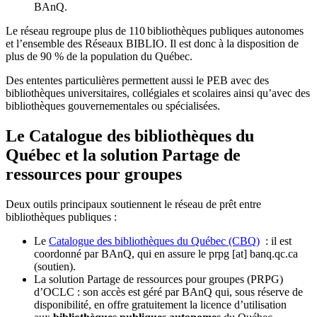
BAnQ.
Le réseau regroupe plus de 110
biblioth
è
ques publiques autonomes
et l
’
ensemble des R
é
seaux BIBLIO. Il est donc
à
la disposition de
plus de 90 % de la population du Qu
é
bec.
Des ententes particulières permettent aussi le PEB avec des
bibliothèques universitaires, collégiales et scolaires ainsi qu’avec des
bibliothèques gouvernementales ou spécialisées.
Le Catalogue des bibliothèques du
Québec et la solution Partage de
ressources pour groupes
Deux outils principaux soutiennent le réseau de prêt entre
bibliothèques publiques :
Le
Catalogue des bibliothèques du Québec (CBQ)
: il est
coordonné par BAnQ, qui en assure le
prpg
[at]
banq.qc.ca
(soutien)
.
La solution Partage de ressources pour groupes (PRPG)
d’OCLC : son accès est géré par BAnQ qui, sous réserve de
disponibilité, en offre gratuitement la licence d’utilisation