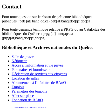
Contact
Pour toute question sur le réseau de prêt entre bibliothèques
publiques :
peb
[at]
banq.qc.ca
(peb[at]banq[dot]qc[dot]ca)
.
Pour toute demande technique relative à PRPG ou au Catalogue des
bibliothèques du Québec :
prpg
[at]
banq.qc.ca
(prpg[at]banq[dot]qc[dot]ca)
.
Bibliothèque et Archives nationales du Québec
Salle de presse
Nétiquette
Accès à l'information et vie privée
Partenaires et fournisseurs
Déclaration de services aux citoyens
Location de salles
Abonnement à l'infolettre de BAnQ
Emplois
Paramètres des témoins
Aller sur place
Fondation de BAnQ