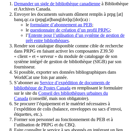
Demander un sigle de bibliothèque canadienne
à Bibliothèque
et Archives Canada.
Envoyer les documents suivants dûment remplis à
prpg
[at]
banq.qc.ca
(prpg[at]banq[dot]qc[dot]ca)
:
le
formulaire d’abonnement au PEB
;
le
questionnaire de création d’un profil PRPG
;
l’
Entente pour l’utilisation d’un système de gestion de
prêt entre bibliothèques
.
Rendre son catalogue disponible comme cible de recherche
dans PRPG en faisant activer les composantes Z39.50
« client » et « serveur » du module de catalogage de son
système intégré de gestion de bibliothèque (SIGB) par son
fournisseur
.
Si possible, exporter ses données bibliographiques dans
WorldCat une fois par année.
S’abonner au
Service d’expédition de documents de
bibliothèque de Postes Canada
en remplissant le formulaire
sur le site du
Conseil des bibliothèques urbaines du
Canada
(conseillé, mais non obligatoire).
Se procurer l’équipement et le matériel nécessaires à
l’expédition de colis (balance, enveloppes ou sacs d’envoi,
étiquettes, etc.).
Former son personnel au fonctionnement du PEB et à
l’utilisation de PRPG et du CBQ.
Faire connaître le service à ses abonnés en intégrant un lien