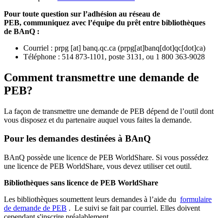
Pour toute question sur l’adhésion au réseau de
PEB,
communiquez avec l’équipe du prêt entre bibliothèques
de BAnQ :
Courriel
:
prpg
[at]
banq.qc.ca
(
prpg[at]banq[dot]qc[dot]ca
)
Téléphone : 514 873-1101, poste 3131, ou 1 800 363-9028
Comment transmettre une demande de
PEB?
La façon de transmettre une demande de PEB dépend de l’outil dont
vous disposez et du partenaire auquel vous faites la demande.
Pour les demandes destinées à BAnQ
BAnQ possède une licence de PEB WorldShare. Si vous possédez
une licence de PEB WorldShare, vous devez utiliser cet outil.
Bibliothèques sans licence de PEB WorldShare
Les bibliothèques soumettent leurs demandes à l’aide du
formulaire
de demande de PEB
.
Le suivi se fait par courriel.
Elles doivent
cependant s'inscrire préalablement.