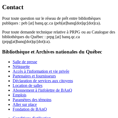
Contact
Pour toute question sur le réseau de prêt entre bibliothèques
publiques :
peb
[at]
banq.qc.ca
(peb[at]banq[dot]qc[dot]ca)
.
Pour toute demande technique relative à PRPG ou au Catalogue des
bibliothèques du Québec :
prpg
[at]
banq.qc.ca
(prpg[at]banq[dot]qc[dot]ca)
.
Bibliothèque et Archives nationales du Québec
Salle de presse
Nétiquette
Accès à l'information et vie privée
Partenaires et fournisseurs
Déclaration de services aux citoyens
Location de salles
Abonnement à l'infolettre de BAnQ
Emplois
Paramètres des témoins
Aller sur place
Fondation de BAnQ