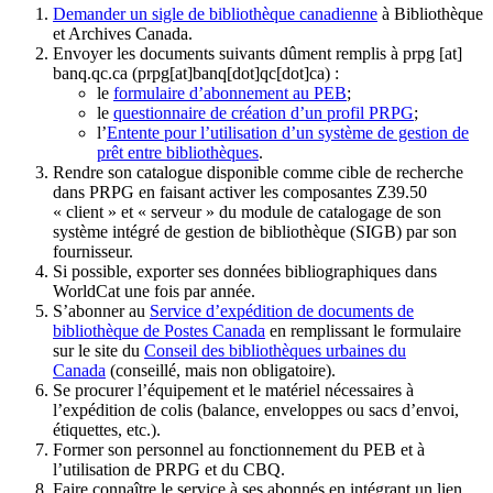
Demander un sigle de bibliothèque canadienne
à Bibliothèque
et Archives Canada.
Envoyer les documents suivants dûment remplis à
prpg
[at]
banq.qc.ca
(prpg[at]banq[dot]qc[dot]ca)
:
le
formulaire d’abonnement au PEB
;
le
questionnaire de création d’un profil PRPG
;
l’
Entente pour l’utilisation d’un système de gestion de
prêt entre bibliothèques
.
Rendre son catalogue disponible comme cible de recherche
dans PRPG en faisant activer les composantes Z39.50
« client » et « serveur » du module de catalogage de son
système intégré de gestion de bibliothèque (SIGB) par son
fournisseur
.
Si possible, exporter ses données bibliographiques dans
WorldCat une fois par année.
S’abonner au
Service d’expédition de documents de
bibliothèque de Postes Canada
en remplissant le formulaire
sur le site du
Conseil des bibliothèques urbaines du
Canada
(conseillé, mais non obligatoire).
Se procurer l’équipement et le matériel nécessaires à
l’expédition de colis (balance, enveloppes ou sacs d’envoi,
étiquettes, etc.).
Former son personnel au fonctionnement du PEB et à
l’utilisation de PRPG et du CBQ.
Faire connaître le service à ses abonnés en intégrant un lien