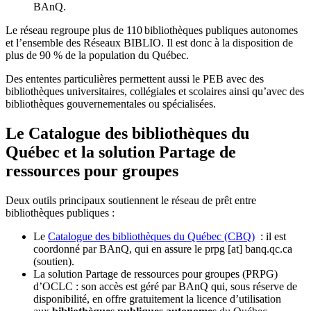
BAnQ.
Le réseau regroupe plus de 110
biblioth
è
ques publiques autonomes
et l
’
ensemble des R
é
seaux BIBLIO. Il est donc
à
la disposition de
plus de 90 % de la population du Qu
é
bec.
Des ententes particulières permettent aussi le PEB avec des
bibliothèques universitaires, collégiales et scolaires ainsi qu’avec des
bibliothèques gouvernementales ou spécialisées.
Le Catalogue des bibliothèques du
Québec et la solution Partage de
ressources pour groupes
Deux outils principaux soutiennent le réseau de prêt entre
bibliothèques publiques :
Le
Catalogue des bibliothèques du Québec (CBQ)
: il est
coordonné par BAnQ, qui en assure le
prpg
[at]
banq.qc.ca
(soutien)
.
La solution Partage de ressources pour groupes (PRPG)
d’OCLC : son accès est géré par BAnQ qui, sous réserve de
disponibilité, en offre gratuitement la licence d’utilisation