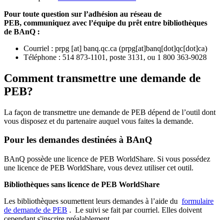
Pour toute question sur l’adhésion au réseau de
PEB,
communiquez avec l’équipe du prêt entre bibliothèques
de BAnQ :
Courriel
:
prpg
[at]
banq.qc.ca
(
prpg[at]banq[dot]qc[dot]ca
)
Téléphone : 514 873-1101, poste 3131, ou 1 800 363-9028
Comment transmettre une demande de
PEB?
La façon de transmettre une demande de PEB dépend de l’outil dont
vous disposez et du partenaire auquel vous faites la demande.
Pour les demandes destinées à BAnQ
BAnQ possède une licence de PEB WorldShare. Si vous possédez
une licence de PEB WorldShare, vous devez utiliser cet outil.
Bibliothèques sans licence de PEB WorldShare
Les bibliothèques soumettent leurs demandes à l’aide du
formulaire
de demande de PEB
.
Le suivi se fait par courriel.
Elles doivent
cependant s'inscrire préalablement.