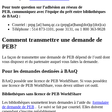
Pour toute question sur l’adhésion au réseau de
PEB,
communiquez avec l’équipe du prêt entre bibliothèques
de BAnQ :
Courriel
:
prpg
[at]
banq.qc.ca
(
prpg[at]banq[dot]qc[dot]ca
)
Téléphone : 514 873-1101, poste 3131, ou 1 800 363-9028
Comment transmettre une demande de
PEB?
La façon de transmettre une demande de PEB dépend de l’outil dont
vous disposez et du partenaire auquel vous faites la demande.
Pour les demandes destinées à BAnQ
BAnQ possède une licence de PEB WorldShare. Si vous possédez
une licence de PEB WorldShare, vous devez utiliser cet outil.
Bibliothèques sans licence de PEB WorldShare
Les bibliothèques soumettent leurs demandes à l’aide du
formulaire
de demande de PEB
.
Le suivi se fait par courriel.
Elles doivent
cependant s'inscrire préalablement.