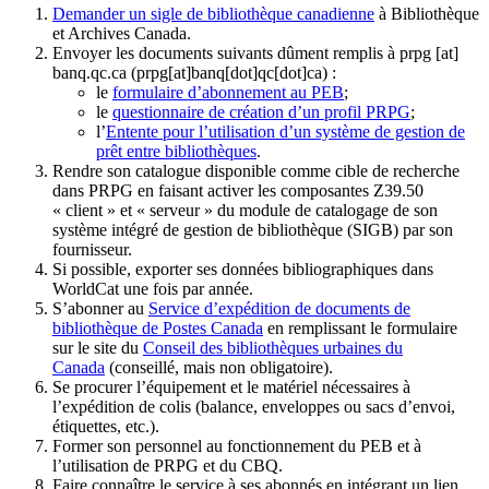
Demander un sigle de bibliothèque canadienne
à Bibliothèque
et Archives Canada.
Envoyer les documents suivants dûment remplis à
prpg
[at]
banq.qc.ca
(prpg[at]banq[dot]qc[dot]ca)
:
le
formulaire d’abonnement au PEB
;
le
questionnaire de création d’un profil PRPG
;
l’
Entente pour l’utilisation d’un système de gestion de
prêt entre bibliothèques
.
Rendre son catalogue disponible comme cible de recherche
dans PRPG en faisant activer les composantes Z39.50
« client » et « serveur » du module de catalogage de son
système intégré de gestion de bibliothèque (SIGB) par son
fournisseur
.
Si possible, exporter ses données bibliographiques dans
WorldCat une fois par année.
S’abonner au
Service d’expédition de documents de
bibliothèque de Postes Canada
en remplissant le formulaire
sur le site du
Conseil des bibliothèques urbaines du
Canada
(conseillé, mais non obligatoire).
Se procurer l’équipement et le matériel nécessaires à
l’expédition de colis (balance, enveloppes ou sacs d’envoi,
étiquettes, etc.).
Former son personnel au fonctionnement du PEB et à
l’utilisation de PRPG et du CBQ.
Faire connaître le service à ses abonnés en intégrant un lien