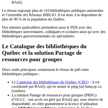
BAnQ.
Le réseau regroupe plus de 110
biblioth
è
ques publiques autonomes
et l
’
ensemble des R
é
seaux BIBLIO. Il est donc
à
la disposition de
plus de 90 % de la population du Qu
é
bec.
Des ententes particulières permettent aussi le PEB avec des
bibliothèques universitaires, collégiales et scolaires ainsi qu’avec des
bibliothèques gouvernementales ou spécialisées.
Le Catalogue des bibliothèques du
Québec et la solution Partage de
ressources pour groupes
Deux outils principaux soutiennent le réseau de prêt entre
bibliothèques publiques :
Le
Catalogue des bibliothèques du Québec (CBQ)
: il est
coordonné par BAnQ, qui en assure le
prpg
[at]
banq.qc.ca
(soutien)
.
La solution Partage de ressources pour groupes (PRPG)
d’OCLC : son accès est géré par BAnQ qui, sous réserve de
disponibilité, en offre gratuitement la licence d’utilisation