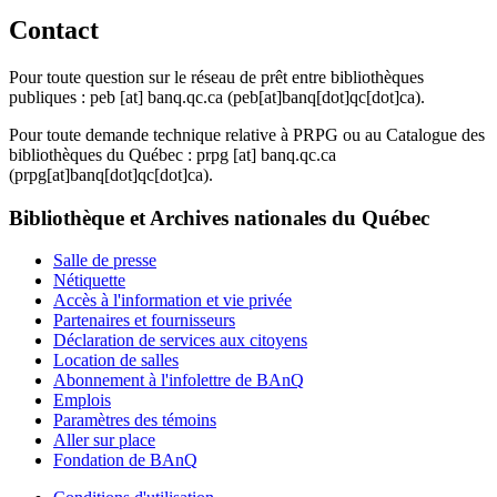
Contact
Pour toute question sur le réseau de prêt entre bibliothèques
publiques :
peb
[at]
banq.qc.ca
(peb[at]banq[dot]qc[dot]ca)
.
Pour toute demande technique relative à PRPG ou au Catalogue des
bibliothèques du Québec :
prpg
[at]
banq.qc.ca
(prpg[at]banq[dot]qc[dot]ca)
.
Bibliothèque et Archives nationales du Québec
Salle de presse
Nétiquette
Accès à l'information et vie privée
Partenaires et fournisseurs
Déclaration de services aux citoyens
Location de salles
Abonnement à l'infolettre de BAnQ
Emplois
Paramètres des témoins
Aller sur place
Fondation de BAnQ