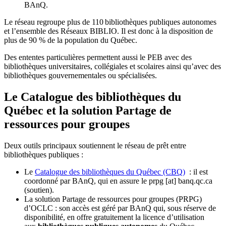
BAnQ.
Le réseau regroupe plus de 110
biblioth
è
ques publiques autonomes
et l
’
ensemble des R
é
seaux BIBLIO. Il est donc
à
la disposition de
plus de 90 % de la population du Qu
é
bec.
Des ententes particulières permettent aussi le PEB avec des
bibliothèques universitaires, collégiales et scolaires ainsi qu’avec des
bibliothèques gouvernementales ou spécialisées.
Le Catalogue des bibliothèques du
Québec et la solution Partage de
ressources pour groupes
Deux outils principaux soutiennent le réseau de prêt entre
bibliothèques publiques :
Le
Catalogue des bibliothèques du Québec (CBQ)
: il est
coordonné par BAnQ, qui en assure le
prpg
[at]
banq.qc.ca
(soutien)
.
La solution Partage de ressources pour groupes (PRPG)
d’OCLC : son accès est géré par BAnQ qui, sous réserve de
disponibilité, en offre gratuitement la licence d’utilisation