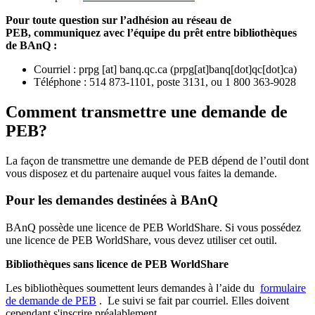
Pour toute question sur l’adhésion au réseau de
PEB,
communiquez avec l’équipe du prêt entre bibliothèques
de BAnQ :
Courriel
:
prpg
[at]
banq.qc.ca
(
prpg[at]banq[dot]qc[dot]ca
)
Téléphone : 514 873-1101, poste 3131, ou 1 800 363-9028
Comment transmettre une demande de
PEB?
La façon de transmettre une demande de PEB dépend de l’outil dont
vous disposez et du partenaire auquel vous faites la demande.
Pour les demandes destinées à BAnQ
BAnQ possède une licence de PEB WorldShare. Si vous possédez
une licence de PEB WorldShare, vous devez utiliser cet outil.
Bibliothèques sans licence de PEB WorldShare
Les bibliothèques soumettent leurs demandes à l’aide du
formulaire
de demande de PEB
.
Le suivi se fait par courriel.
Elles doivent
cependant s'inscrire préalablement.