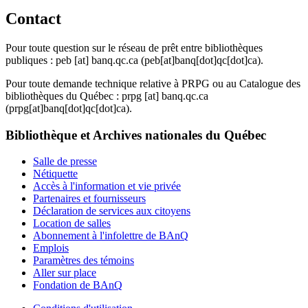
Contact
Pour toute question sur le réseau de prêt entre bibliothèques
publiques :
peb
[at]
banq.qc.ca
(peb[at]banq[dot]qc[dot]ca)
.
Pour toute demande technique relative à PRPG ou au Catalogue des
bibliothèques du Québec :
prpg
[at]
banq.qc.ca
(prpg[at]banq[dot]qc[dot]ca)
.
Bibliothèque et Archives nationales du Québec
Salle de presse
Nétiquette
Accès à l'information et vie privée
Partenaires et fournisseurs
Déclaration de services aux citoyens
Location de salles
Abonnement à l'infolettre de BAnQ
Emplois
Paramètres des témoins
Aller sur place
Fondation de BAnQ