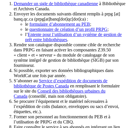
Demander un sigle de bibliothèque canadienne
à Bibliothèque
et Archives Canada.
Envoyer les documents suivants dûment remplis à
prpg
[at]
banq.qc.ca
(prpg[at]banq[dot]qc[dot]ca)
:
le
formulaire d’abonnement au PEB
;
le
questionnaire de création d’un profil PRPG
;
l’
Entente pour l’utilisation d’un système de gestion de
prêt entre bibliothèques
.
Rendre son catalogue disponible comme cible de recherche
dans PRPG en faisant activer les composantes Z39.50
« client » et « serveur » du module de catalogage de son
système intégré de gestion de bibliothèque (SIGB) par son
fournisseur
.
Si possible, exporter ses données bibliographiques dans
WorldCat une fois par année.
S’abonner au
Service d’expédition de documents de
bibliothèque de Postes Canada
en remplissant le formulaire
sur le site du
Conseil des bibliothèques urbaines du
Canada
(conseillé, mais non obligatoire).
Se procurer l’équipement et le matériel nécessaires à
l’expédition de colis (balance, enveloppes ou sacs d’envoi,
étiquettes, etc.).
Former son personnel au fonctionnement du PEB et à
l’utilisation de PRPG et du CBQ.
Faire connaître le service à ses abonnés en intégrant un lien