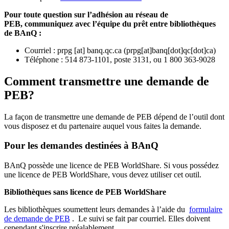
Pour toute question sur l’adhésion au réseau de
PEB,
communiquez avec l’équipe du prêt entre bibliothèques
de BAnQ :
Courriel
:
prpg
[at]
banq.qc.ca
(
prpg[at]banq[dot]qc[dot]ca
)
Téléphone : 514 873-1101, poste 3131, ou 1 800 363-9028
Comment transmettre une demande de
PEB?
La façon de transmettre une demande de PEB dépend de l’outil dont
vous disposez et du partenaire auquel vous faites la demande.
Pour les demandes destinées à BAnQ
BAnQ possède une licence de PEB WorldShare. Si vous possédez
une licence de PEB WorldShare, vous devez utiliser cet outil.
Bibliothèques sans licence de PEB WorldShare
Les bibliothèques soumettent leurs demandes à l’aide du
formulaire
de demande de PEB
.
Le suivi se fait par courriel.
Elles doivent
cependant s'inscrire préalablement.