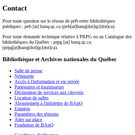
Contact
Pour toute question sur le réseau de prêt entre bibliothèques
publiques :
peb
[at]
banq.qc.ca
(peb[at]banq[dot]qc[dot]ca)
.
Pour toute demande technique relative à PRPG ou au Catalogue des
bibliothèques du Québec :
prpg
[at]
banq.qc.ca
(prpg[at]banq[dot]qc[dot]ca)
.
Bibliothèque et Archives nationales du Québec
Salle de presse
Nétiquette
Accès à l'information et vie privée
Partenaires et fournisseurs
Déclaration de services aux citoyens
Location de salles
Abonnement à l'infolettre de BAnQ
Emplois
Paramètres des témoins
Aller sur place
Fondation de BAnQ