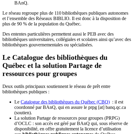
BAnQ.
Le réseau regroupe plus de 110
biblioth
è
ques publiques autonomes
et l
’
ensemble des R
é
seaux BIBLIO. Il est donc
à
la disposition de
plus de 90 % de la population du Qu
é
bec.
Des ententes particulières permettent aussi le PEB avec des
bibliothèques universitaires, collégiales et scolaires ainsi qu’avec des
bibliothèques gouvernementales ou spécialisées.
Le Catalogue des bibliothèques du
Québec et la solution Partage de
ressources pour groupes
Deux outils principaux soutiennent le réseau de prêt entre
bibliothèques publiques :
Le
Catalogue des bibliothèques du Québec (CBQ)
: il est
coordonné par BAnQ, qui en assure le
prpg
[at]
banq.qc.ca
(soutien)
.
La solution Partage de ressources pour groupes (PRPG)
d’OCLC : son accès est géré par BAnQ qui, sous réserve de
disponibilité, en offre gratuitement la licence d’utilisation