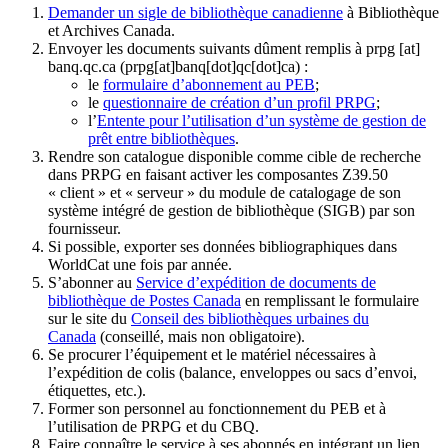
Demander un sigle de bibliothèque canadienne
à Bibliothèque
et Archives Canada.
Envoyer les documents suivants dûment remplis à
prpg
[at]
banq.qc.ca
(prpg[at]banq[dot]qc[dot]ca)
:
le
formulaire d’abonnement au PEB
;
le
questionnaire de création d’un profil PRPG
;
l’
Entente pour l’utilisation d’un système de gestion de
prêt entre bibliothèques
.
Rendre son catalogue disponible comme cible de recherche
dans PRPG en faisant activer les composantes Z39.50
« client » et « serveur » du module de catalogage de son
système intégré de gestion de bibliothèque (SIGB) par son
fournisseur
.
Si possible, exporter ses données bibliographiques dans
WorldCat une fois par année.
S’abonner au
Service d’expédition de documents de
bibliothèque de Postes Canada
en remplissant le formulaire
sur le site du
Conseil des bibliothèques urbaines du
Canada
(conseillé, mais non obligatoire).
Se procurer l’équipement et le matériel nécessaires à
l’expédition de colis (balance, enveloppes ou sacs d’envoi,
étiquettes, etc.).
Former son personnel au fonctionnement du PEB et à
l’utilisation de PRPG et du CBQ.
Faire connaître le service à ses abonnés en intégrant un lien