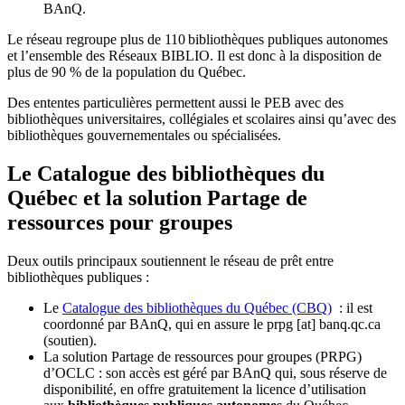
BAnQ.
Le réseau regroupe plus de 110
biblioth
è
ques publiques autonomes
et l
’
ensemble des R
é
seaux BIBLIO. Il est donc
à
la disposition de
plus de 90 % de la population du Qu
é
bec.
Des ententes particulières permettent aussi le PEB avec des
bibliothèques universitaires, collégiales et scolaires ainsi qu’avec des
bibliothèques gouvernementales ou spécialisées.
Le Catalogue des bibliothèques du
Québec et la solution Partage de
ressources pour groupes
Deux outils principaux soutiennent le réseau de prêt entre
bibliothèques publiques :
Le
Catalogue des bibliothèques du Québec (CBQ)
: il est
coordonné par BAnQ, qui en assure le
prpg
[at]
banq.qc.ca
(soutien)
.
La solution Partage de ressources pour groupes (PRPG)
d’OCLC : son accès est géré par BAnQ qui, sous réserve de
disponibilité, en offre gratuitement la licence d’utilisation