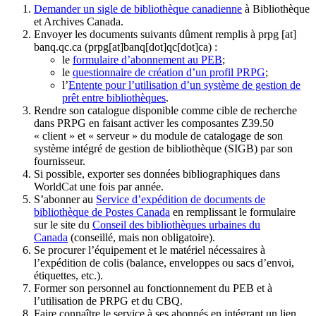
Demander un sigle de bibliothèque canadienne
à Bibliothèque
et Archives Canada.
Envoyer les documents suivants dûment remplis à
prpg
[at]
banq.qc.ca
(prpg[at]banq[dot]qc[dot]ca)
:
le
formulaire d’abonnement au PEB
;
le
questionnaire de création d’un profil PRPG
;
l’
Entente pour l’utilisation d’un système de gestion de
prêt entre bibliothèques
.
Rendre son catalogue disponible comme cible de recherche
dans PRPG en faisant activer les composantes Z39.50
« client » et « serveur » du module de catalogage de son
système intégré de gestion de bibliothèque (SIGB) par son
fournisseur
.
Si possible, exporter ses données bibliographiques dans
WorldCat une fois par année.
S’abonner au
Service d’expédition de documents de
bibliothèque de Postes Canada
en remplissant le formulaire
sur le site du
Conseil des bibliothèques urbaines du
Canada
(conseillé, mais non obligatoire).
Se procurer l’équipement et le matériel nécessaires à
l’expédition de colis (balance, enveloppes ou sacs d’envoi,
étiquettes, etc.).
Former son personnel au fonctionnement du PEB et à
l’utilisation de PRPG et du CBQ.
Faire connaître le service à ses abonnés en intégrant un lien