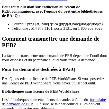
Pour toute question sur l’adhésion au réseau de
PEB,
communiquez avec l’équipe du prêt entre bibliothèques
de BAnQ :
Courriel
:
prpg
[at]
banq.qc.ca
(
prpg[at]banq[dot]qc[dot]ca
)
Téléphone : 514 873-1101, poste 3131, ou 1 800 363-9028
Comment transmettre une demande de
PEB?
La façon de transmettre une demande de PEB dépend de l’outil dont
vous disposez et du partenaire auquel vous faites la demande.
Pour les demandes destinées à BAnQ
BAnQ possède une licence de PEB WorldShare. Si vous possédez
une licence de PEB WorldShare, vous devez utiliser cet outil.
Bibliothèques sans licence de PEB WorldShare
Les bibliothèques soumettent leurs demandes à l’aide du
formulaire
de demande de PEB
.
Le suivi se fait par courriel.
Elles doivent
cependant s'inscrire préalablement.