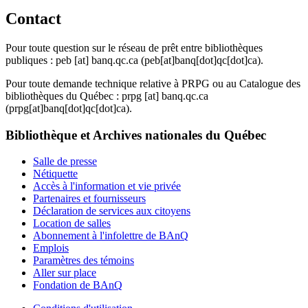
Contact
Pour toute question sur le réseau de prêt entre bibliothèques
publiques :
peb
[at]
banq.qc.ca
(peb[at]banq[dot]qc[dot]ca)
.
Pour toute demande technique relative à PRPG ou au Catalogue des
bibliothèques du Québec :
prpg
[at]
banq.qc.ca
(prpg[at]banq[dot]qc[dot]ca)
.
Bibliothèque et Archives nationales du Québec
Salle de presse
Nétiquette
Accès à l'information et vie privée
Partenaires et fournisseurs
Déclaration de services aux citoyens
Location de salles
Abonnement à l'infolettre de BAnQ
Emplois
Paramètres des témoins
Aller sur place
Fondation de BAnQ