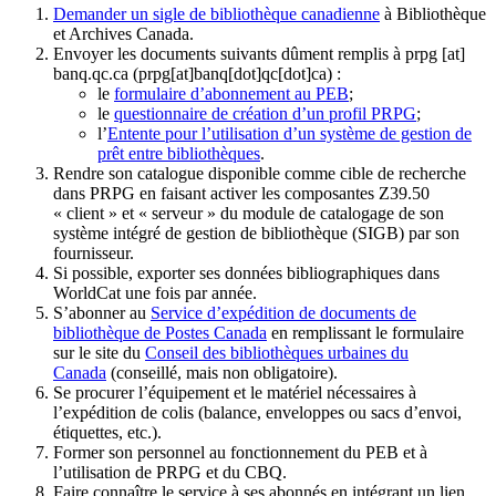
Demander un sigle de bibliothèque canadienne
à Bibliothèque
et Archives Canada.
Envoyer les documents suivants dûment remplis à
prpg
[at]
banq.qc.ca
(prpg[at]banq[dot]qc[dot]ca)
:
le
formulaire d’abonnement au PEB
;
le
questionnaire de création d’un profil PRPG
;
l’
Entente pour l’utilisation d’un système de gestion de
prêt entre bibliothèques
.
Rendre son catalogue disponible comme cible de recherche
dans PRPG en faisant activer les composantes Z39.50
« client » et « serveur » du module de catalogage de son
système intégré de gestion de bibliothèque (SIGB) par son
fournisseur
.
Si possible, exporter ses données bibliographiques dans
WorldCat une fois par année.
S’abonner au
Service d’expédition de documents de
bibliothèque de Postes Canada
en remplissant le formulaire
sur le site du
Conseil des bibliothèques urbaines du
Canada
(conseillé, mais non obligatoire).
Se procurer l’équipement et le matériel nécessaires à
l’expédition de colis (balance, enveloppes ou sacs d’envoi,
étiquettes, etc.).
Former son personnel au fonctionnement du PEB et à
l’utilisation de PRPG et du CBQ.
Faire connaître le service à ses abonnés en intégrant un lien