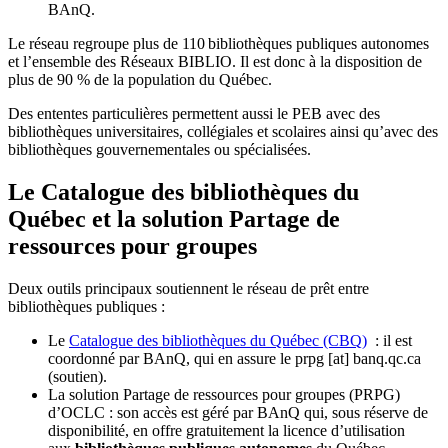
BAnQ.
Le réseau regroupe plus de 110
biblioth
è
ques publiques autonomes
et l
’
ensemble des R
é
seaux BIBLIO. Il est donc
à
la disposition de
plus de 90 % de la population du Qu
é
bec.
Des ententes particulières permettent aussi le PEB avec des
bibliothèques universitaires, collégiales et scolaires ainsi qu’avec des
bibliothèques gouvernementales ou spécialisées.
Le Catalogue des bibliothèques du
Québec et la solution Partage de
ressources pour groupes
Deux outils principaux soutiennent le réseau de prêt entre
bibliothèques publiques :
Le
Catalogue des bibliothèques du Québec (CBQ)
: il est
coordonné par BAnQ, qui en assure le
prpg
[at]
banq.qc.ca
(soutien)
.
La solution Partage de ressources pour groupes (PRPG)
d’OCLC : son accès est géré par BAnQ qui, sous réserve de
disponibilité, en offre gratuitement la licence d’utilisation