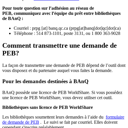
Pour toute question sur l’adhésion au réseau de
PEB,
communiquez avec l’équipe du prêt entre bibliothèques
de BAnQ :
Courriel
:
prpg
[at]
banq.qc.ca
(
prpg[at]banq[dot]qc[dot]ca
)
Téléphone : 514 873-1101, poste 3131, ou 1 800 363-9028
Comment transmettre une demande de
PEB?
La façon de transmettre une demande de PEB dépend de l’outil dont
vous disposez et du partenaire auquel vous faites la demande.
Pour les demandes destinées à BAnQ
BAnQ possède une licence de PEB WorldShare. Si vous possédez
une licence de PEB WorldShare, vous devez utiliser cet outil.
Bibliothèques sans licence de PEB WorldShare
Les bibliothèques soumettent leurs demandes à l’aide du
formulaire
de demande de PEB
.
Le suivi se fait par courriel.
Elles doivent
cependant s'inscrire préalablement.