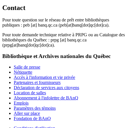
Contact
Pour toute question sur le réseau de prêt entre bibliothèques
publiques :
peb
[at]
banq.qc.ca
(peb[at]banq[dot]qc[dot]ca)
.
Pour toute demande technique relative à PRPG ou au Catalogue des
bibliothèques du Québec :
prpg
[at]
banq.qc.ca
(prpg[at]banq[dot]qc[dot]ca)
.
Bibliothèque et Archives nationales du Québec
Salle de presse
Nétiquette
Accès à l'information et vie privée
Partenaires et fournisseurs
Déclaration de services aux citoyens
Location de salles
Abonnement à l'infolettre de BAnQ
Emplois
Paramètres des témoins
Aller sur place
Fondation de BAnQ