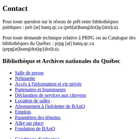
Contact
Pour toute question sur le réseau de prêt entre bibliothèques
publiques :
peb
[at]
banq.qc.ca
(peb[at]banq[dot]qc[dot]ca)
.
Pour toute demande technique relative à PRPG ou au Catalogue des
bibliothèques du Québec :
prpg
[at]
banq.qc.ca
(prpg[at]banq[dot]qc[dot]ca)
.
Bibliothèque et Archives nationales du Québec
Salle de presse
Nétiquette
Accès à l'information et vie privée
Partenaires et fournisseurs
Déclaration de services aux citoyens
Location de salles
Abonnement à l'infolettre de BAnQ
Emplois
Paramètres des témoins
Aller sur place
Fondation de BAnQ