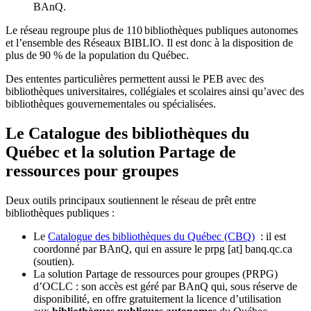
BAnQ.
Le réseau regroupe plus de 110
biblioth
è
ques publiques autonomes
et l
’
ensemble des R
é
seaux BIBLIO. Il est donc
à
la disposition de
plus de 90 % de la population du Qu
é
bec.
Des ententes particulières permettent aussi le PEB avec des
bibliothèques universitaires, collégiales et scolaires ainsi qu’avec des
bibliothèques gouvernementales ou spécialisées.
Le Catalogue des bibliothèques du
Québec et la solution Partage de
ressources pour groupes
Deux outils principaux soutiennent le réseau de prêt entre
bibliothèques publiques :
Le
Catalogue des bibliothèques du Québec (CBQ)
: il est
coordonné par BAnQ, qui en assure le
prpg
[at]
banq.qc.ca
(soutien)
.
La solution Partage de ressources pour groupes (PRPG)
d’OCLC : son accès est géré par BAnQ qui, sous réserve de
disponibilité, en offre gratuitement la licence d’utilisation