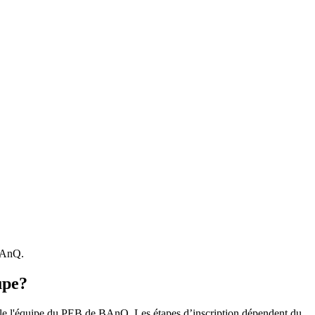
 BAnQ.
upe?
r le l'équipe du PEB de BAnQ. Les étapes d’inscription dépendent du