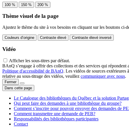
100 %
150 %
200 %
Thème visuel de la page
Ajustez le thème du site à vos besoins en cliquant sur les boutons ci-d
Couleurs d’origine
Contraste élevé
Contraste élevé inversé
Vidéo
Afficher les sous-titres par défaut.
BAnQ s’engage à offrir des collections et des services qui répondent 
Politique d'accessibilité de BAnQ
. Les vidéos de sources extérieures 
relative au sous-titrage des vidéos, veuillez
communiquer avec nous
.
Fermer
Dans cette page
Le Catalogue des bibliothèques du Québec et la solution Parta
Qui peut faire des demandes à une bibliothèque du groupe?
Comment s’inscrire pour pouvoir envoyer des demandes de P
Comment transmettre une demande de PEB?
Responsabilités des bibliothèques participantes
Contact