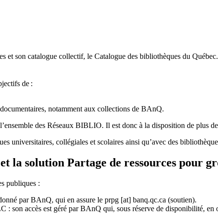
 et son catalogue collectif, le Catalogue des bibliothèques du Québec.
jectifs de
:
ces documentaires, notamment aux collections de BAnQ.
l
’
ensemble des R
é
seaux BIBLIO. Il est donc
à
la disposition de plus d
ues universitaires, collégiales et scolaires ainsi qu’avec des bibliothè
et la solution Partage de ressources pour g
es publiques :
rdonné par BAnQ, qui en assure le
prpg
[at]
banq.qc.ca
(soutien)
.
 son accès est géré par BAnQ qui, sous réserve de disponibilité, en off