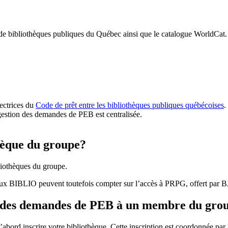
 de bibliothèques publiques du Québec ainsi que le catalogue WorldCat.
rectrices du
Code de prêt entre les bibliothèques publiques québécoises
.
gestion des demandes de PEB est centralisée.
hèque du groupe?
iothèques du groupe.
aux BIBLIO peuvent toutefois compter sur l’accès à PRPG, offert par
r des demandes de PEB à un membre du gro
bord inscrire votre bibliothèque. Cette inscription est coordonnée pa