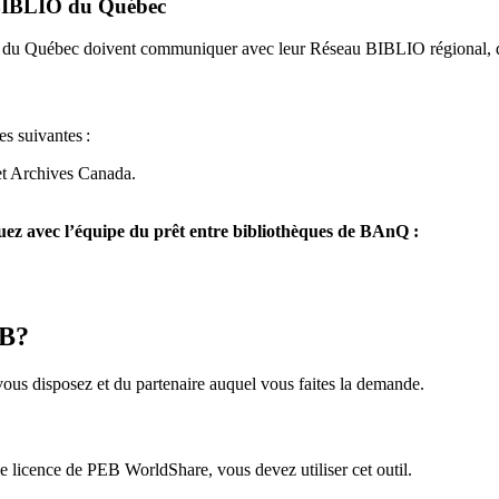
u BIBLIO du Québec
O du Québec doivent communiquer avec leur Réseau BIBLIO régional, q
es suivantes
:
et Archives Canada.
z avec l’équipe du prêt entre bibliothèques de BAnQ :
EB?
us disposez et du partenaire auquel vous faites la demande.
icence de PEB WorldShare, vous devez utiliser cet outil.