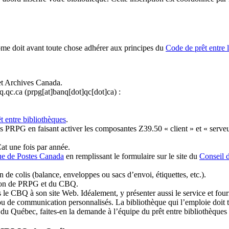
ome doit avant toute chose adhérer aux principes du
Code de prêt entre 
et Archives Canada.
q.qc.ca
(prpg[at]banq[dot]qc[dot]ca)
:
t entre bibliothèques
.
 PRPG en faisant activer les composantes Z39.50 « client » et « serveu
at une fois par année.
ue de Postes Canada
en remplissant le formulaire sur le site du
Conseil 
n de colis (balance, enveloppes ou sacs d’envoi, étiquettes, etc.).
ation de PRPG et du CBQ.
 le CBQ à son site Web. Idéalement, y présenter aussi le service et fourni
u de communication personnalisés. La bibliothèque qui l’emploie doit tou
s du Québec, faites-en la demande à l’équipe du prêt entre bibliothèqu