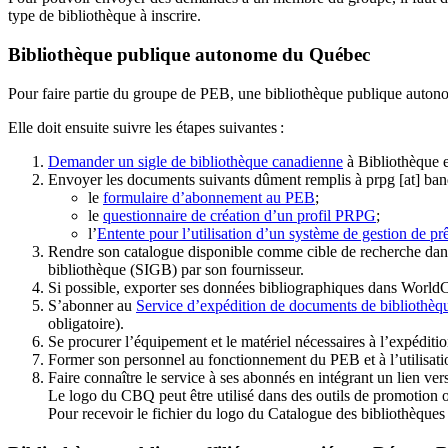
type de bibliothèque à inscrire.
Bibliothèque publique autonome du Québec
Pour faire partie du groupe de PEB, une bibliothèque publique auton
Elle doit ensuite suivre les étapes suivantes
:
Demander un sigle de bibliothèque canadienne
à Bibliothèque 
Envoyer les documents suivants dûment remplis à
prpg
[at]
ban
le
formulaire d’abonnement au PEB
;
le
questionnaire de création d’un profil PRPG
;
l’
Entente pour l’utilisation d’un système de gestion de prê
Rendre son catalogue disponible comme cible de recherche dans
bibliothèque (SIGB) par son fournisseur
.
Si possible, exporter ses données bibliographiques dans WorldC
S’abonner au
Service d’expédition de documents de bibliothèq
obligatoire).
Se procurer l’équipement et le matériel nécessaires à l’expéditio
Former son personnel au fonctionnement du PEB et à l’utilis
Faire connaître le service à ses abonnés en intégrant un lien vers
Le logo du CBQ peut être utilisé dans des outils de promotion o
Pour recevoir le fichier du logo du Catalogue des bibliothèque