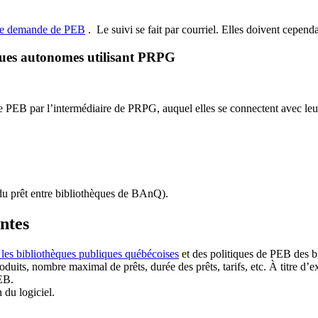
de demande de PEB
.
Le suivi se fait par courriel.
Elles doivent cependan
ques autonomes utilisant PRPG
EB par l’intermédiaire de PRPG, auquel elles se connectent avec leur i
u prêt entre bibliothèques de BAnQ)
.
antes
 les bibliothèques publiques québécoises
et des politiques de PEB des b
duits, nombre maximal de prêts, durée des prêts, tarifs, etc. À titre d’
EB.
n du logiciel.