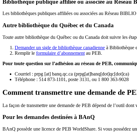
Bibliothèque publique affiliée ou associée au Résea
Les bibliothèques publiques affiliées ou associées au Réseau BIBLI
Autre bibliothèque du Québec et du Canada
Toute autre bibliothèque du Québec ou du Canada doit suivre les étap
Demander un sigle de bibliothèque canadienne
à Bibliothèque 
Remplir le
f
ormulaire d’abonnement
au PEB.
Pour toute question sur l’adhésion au réseau de PEB,
communique
Courriel
:
prpg
[at]
banq.qc.ca
(
prpg[at]banq[dot]qc[dot]ca
)
Téléphone : 514 873-1101, poste 3131, ou 1 800 363-9028
Comment transmettre une demande de P
La façon de transmettre une demande de PEB dépend de l’outil dont vo
Pour les demandes destinées à BAnQ
BAnQ possède une licence de PEB WorldShare. Si vous possédez une l