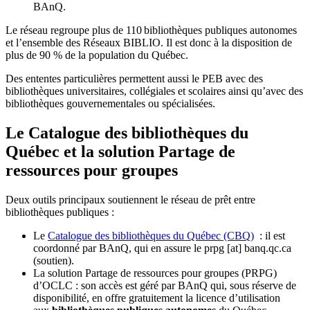
BAnQ.
Le réseau regroupe plus de 110
biblioth
è
ques publiques autonomes
et l
’
ensemble des R
é
seaux BIBLIO. Il est donc
à
la disposition de
plus de 90 % de la population du Qu
é
bec.
Des ententes particulières permettent aussi le PEB avec des
bibliothèques universitaires, collégiales et scolaires ainsi qu’avec des
bibliothèques gouvernementales ou spécialisées.
Le Catalogue des bibliothèques du
Québec et la solution Partage de
ressources pour groupes
Deux outils principaux soutiennent le réseau de prêt entre
bibliothèques publiques :
Le
Catalogue des bibliothèques du Québec (CBQ)
: il est
coordonné par BAnQ, qui en assure le
prpg
[at]
banq.qc.ca
(soutien)
.
La solution Partage de ressources pour groupes (PRPG)
d’OCLC : son accès est géré par BAnQ qui, sous réserve de
disponibilité, en offre gratuitement la licence d’utilisation