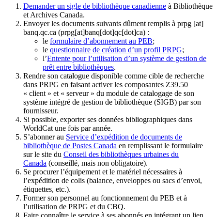
Demander un sigle de bibliothèque canadienne
à Bibliothèque
et Archives Canada.
Envoyer les documents suivants dûment remplis à
prpg
[at]
banq.qc.ca
(prpg[at]banq[dot]qc[dot]ca)
:
le
formulaire d’abonnement au PEB
;
le
questionnaire de création d’un profil PRPG
;
l’
Entente pour l’utilisation d’un système de gestion de
prêt entre bibliothèques
.
Rendre son catalogue disponible comme cible de recherche
dans PRPG en faisant activer les composantes Z39.50
« client » et « serveur » du module de catalogage de son
système intégré de gestion de bibliothèque (SIGB) par son
fournisseur
.
Si possible, exporter ses données bibliographiques dans
WorldCat une fois par année.
S’abonner au
Service d’expédition de documents de
bibliothèque de Postes Canada
en remplissant le formulaire
sur le site du
Conseil des bibliothèques urbaines du
Canada
(conseillé, mais non obligatoire).
Se procurer l’équipement et le matériel nécessaires à
l’expédition de colis (balance, enveloppes ou sacs d’envoi,
étiquettes, etc.).
Former son personnel au fonctionnement du PEB et à
l’utilisation de PRPG et du CBQ.
Faire connaître le service à ses abonnés en intégrant un lien