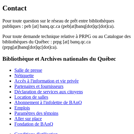
Contact
Pour toute question sur le réseau de prêt entre bibliothèques
publiques :
peb
[at]
banq.qc.ca
(peb[at]banq[dot]qc[dot]ca)
.
Pour toute demande technique relative à PRPG ou au Catalogue des
bibliothèques du Québec :
prpg
[at]
banq.qc.ca
(prpg[at]banq[dot]qc[dot]ca)
.
Bibliothèque et Archives nationales du Québec
Salle de presse
Nétiquette
Accès à l'information et vie privée
Partenaires et fournisseurs
Déclaration de services aux citoyens
Location de salles
Abonnement à l'infolettre de BAnQ
Emplois
Paramètres des témoins
Aller sur place
Fondation de BAnQ