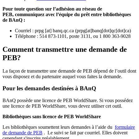
Pour toute question sur l’adhésion au réseau de
PEB,
communiquez avec l’équipe du prêt entre bibliothèques
de BAnQ :
Courriel
:
prpg
[at]
banq.qc.ca
(
prpg[at]banq[dot]qc[dot]ca
)
Téléphone : 514 873-1101, poste 3131, ou 1 800 363-9028
Comment transmettre une demande de
PEB?
La façon de transmettre une demande de PEB dépend de l’outil dont
vous disposez et du partenaire auquel vous faites la demande.
Pour les demandes destinées à BAnQ
BAnQ possède une licence de PEB WorldShare. Si vous possédez
une licence de PEB WorldShare, vous devez utiliser cet outil.
Bibliothèques sans licence de PEB WorldShare
Les bibliothèques soumettent leurs demandes à l’aide du
formulaire
de demande de PEB
.
Le suivi se fait par courriel.
Elles doivent
cependant s'inscrire préalablement.