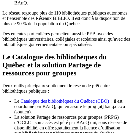
BAnQ.
Le réseau regroupe plus de 110
biblioth
è
ques publiques autonomes
et l
’
ensemble des R
é
seaux BIBLIO. Il est donc
à
la disposition de
plus de 90 % de la population du Qu
é
bec.
Des ententes particulières permettent aussi le PEB avec des
bibliothèques universitaires, collégiales et scolaires ainsi qu’avec des
bibliothèques gouvernementales ou spécialisées.
Le Catalogue des bibliothèques du
Québec et la solution Partage de
ressources pour groupes
Deux outils principaux soutiennent le réseau de prêt entre
bibliothèques publiques :
Le
Catalogue des bibliothèques du Québec (CBQ)
: il est
coordonné par BAnQ, qui en assure le
prpg
[at]
banq.qc.ca
(soutien)
.
La solution Partage de ressources pour groupes (PRPG)
d’OCLC : son accès est géré par BAnQ qui, sous réserve de
disponibilité, en offre gratuitement la licence d’utilisation