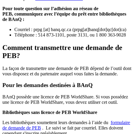
Pour toute question sur l’adhésion au réseau de
PEB,
communiquez avec l’équipe du prêt entre bibliothèques
de BAnQ :
Courriel
:
prpg
[at]
banq.qc.ca
(
prpg[at]banq[dot]qc[dot]ca
)
Téléphone : 514 873-1101, poste 3131, ou 1 800 363-9028
Comment transmettre une demande de
PEB?
La façon de transmettre une demande de PEB dépend de l’outil dont
vous disposez et du partenaire auquel vous faites la demande.
Pour les demandes destinées à BAnQ
BAnQ possède une licence de PEB WorldShare. Si vous possédez
une licence de PEB WorldShare, vous devez utiliser cet outil.
Bibliothèques sans licence de PEB WorldShare
Les bibliothèques soumettent leurs demandes à l’aide du
formulaire
de demande de PEB
.
Le suivi se fait par courriel.
Elles doivent
cependant s'inscrire préalablement.