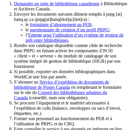
Demander un sigle de bibliothèque canadienne
à Bibliothèque
et Archives Canada.
Envoyer les documents suivants dûment remplis à
prpg
[at]
banq.qc.ca
(prpg[at]banq[dot]qc[dot]ca)
:
le
formulaire d’abonnement au PEB
;
le
questionnaire de création d’un profil PRPG
;
l’
Entente pour l’utilisation d’un système de gestion de
prêt entre bibliothèques
.
Rendre son catalogue disponible comme cible de recherche
dans PRPG en faisant activer les composantes Z39.50
« client » et « serveur » du module de catalogage de son
système intégré de gestion de bibliothèque (SIGB) par son
fournisseur
.
Si possible, exporter ses données bibliographiques dans
WorldCat une fois par année.
S’abonner au
Service d’expédition de documents de
bibliothèque de Postes Canada
en remplissant le formulaire
sur le site du
Conseil des bibliothèques urbaines du
Canada
(conseillé, mais non obligatoire).
Se procurer l’équipement et le matériel nécessaires à
l’expédition de colis (balance, enveloppes ou sacs d’envoi,
étiquettes, etc.).
Former son personnel au fonctionnement du PEB et à
l’utilisation de PRPG et du CBQ.
Faire connaître le service à ses abonnés en intégrant un lien