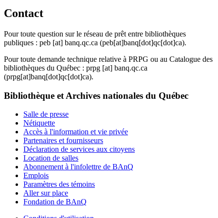
Contact
Pour toute question sur le réseau de prêt entre bibliothèques
publiques :
peb
[at]
banq.qc.ca
(peb[at]banq[dot]qc[dot]ca)
.
Pour toute demande technique relative à PRPG ou au Catalogue des
bibliothèques du Québec :
prpg
[at]
banq.qc.ca
(prpg[at]banq[dot]qc[dot]ca)
.
Bibliothèque et Archives nationales du Québec
Salle de presse
Nétiquette
Accès à l'information et vie privée
Partenaires et fournisseurs
Déclaration de services aux citoyens
Location de salles
Abonnement à l'infolettre de BAnQ
Emplois
Paramètres des témoins
Aller sur place
Fondation de BAnQ