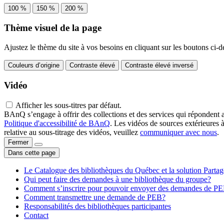
100 %
150 %
200 %
Thème visuel de la page
Ajustez le thème du site à vos besoins en cliquant sur les boutons ci-d
Couleurs d’origine
Contraste élevé
Contraste élevé inversé
Vidéo
Afficher les sous-titres par défaut.
BAnQ s’engage à offrir des collections et des services qui répondent 
Politique d'accessibilité de BAnQ
. Les vidéos de sources extérieures 
relative au sous-titrage des vidéos, veuillez
communiquer avec nous
.
Fermer
Dans cette page
Le Catalogue des bibliothèques du Québec et la solution Parta
Qui peut faire des demandes à une bibliothèque du groupe?
Comment s’inscrire pour pouvoir envoyer des demandes de P
Comment transmettre une demande de PEB?
Responsabilités des bibliothèques participantes
Contact