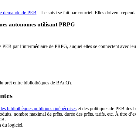
de demande de PEB
.
Le suivi se fait par courriel.
Elles doivent cependan
ques autonomes utilisant PRPG
EB par l’intermédiaire de PRPG, auquel elles se connectent avec leur i
u prêt entre bibliothèques de BAnQ)
.
antes
 les bibliothèques publiques québécoises
et des politiques de PEB des b
duits, nombre maximal de prêts, durée des prêts, tarifs, etc. À titre d’
EB.
n du logiciel.