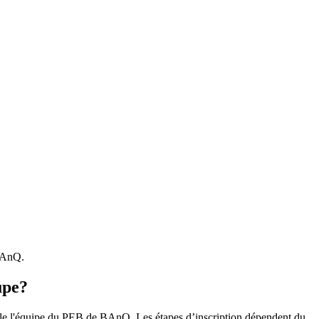
 BAnQ.
upe?
r le l'équipe du PEB de BAnQ. Les étapes d’inscription dépendent du