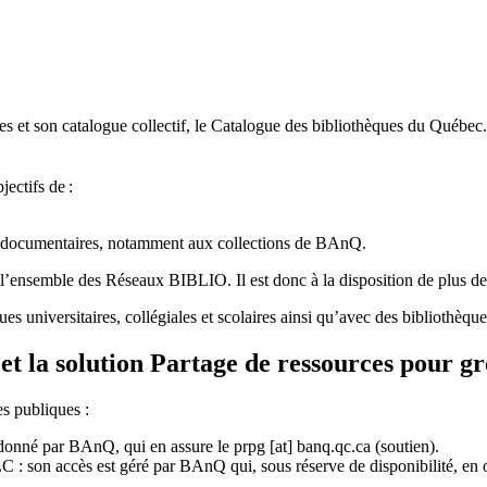
 et son catalogue collectif, le Catalogue des bibliothèques du Québec.
jectifs de
:
ces documentaires, notamment aux collections de BAnQ.
l
’
ensemble des R
é
seaux BIBLIO. Il est donc
à
la disposition de plus d
ues universitaires, collégiales et scolaires ainsi qu’avec des bibliothè
et la solution Partage de ressources pour g
es publiques :
rdonné par BAnQ, qui en assure le
prpg
[at]
banq.qc.ca
(soutien)
.
 son accès est géré par BAnQ qui, sous réserve de disponibilité, en off