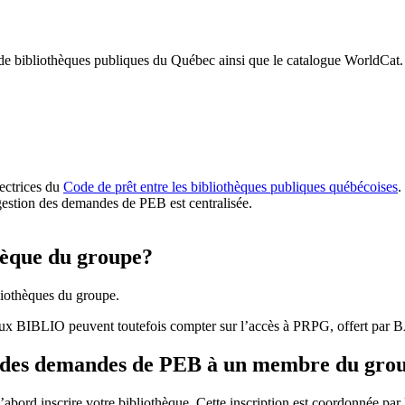
 de bibliothèques publiques du Québec ainsi que le catalogue WorldCat.
rectrices du
Code de prêt entre les bibliothèques publiques québécoises
.
gestion des demandes de PEB est centralisée.
hèque du groupe?
iothèques du groupe.
aux BIBLIO peuvent toutefois compter sur l’accès à PRPG, offert par
r des demandes de PEB à un membre du gro
bord inscrire votre bibliothèque. Cette inscription est coordonnée pa