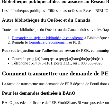
Bibliothèque publique affiliée ou associée au Résea
Les bibliothèques publiques affiliées ou associées au Réseau BIBLI
Autre bibliothèque du Québec et du Canada
Toute autre bibliothèque du Québec ou du Canada doit suivre les étap
Demander un sigle de bibliothèque canadienne
à Bibliothèque 
Remplir le
f
ormulaire d’abonnement
au PEB.
Pour toute question sur l’adhésion au réseau de PEB,
communique
Courriel
:
prpg
[at]
banq.qc.ca
(
prpg[at]banq[dot]qc[dot]ca
)
Téléphone : 514 873-1101, poste 3131, ou 1 800 363-9028
Comment transmettre une demande de P
La façon de transmettre une demande de PEB dépend de l’outil dont vo
Pour les demandes destinées à BAnQ
BAnQ possède une licence de PEB WorldShare. Si vous possédez une l