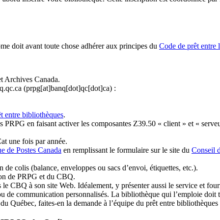
ome doit avant toute chose adhérer aux principes du
Code de prêt entre 
et Archives Canada.
q.qc.ca
(prpg[at]banq[dot]qc[dot]ca)
:
t entre bibliothèques
.
 PRPG en faisant activer les composantes Z39.50 « client » et « serveu
at une fois par année.
ue de Postes Canada
en remplissant le formulaire sur le site du
Conseil 
n de colis (balance, enveloppes ou sacs d’envoi, étiquettes, etc.).
ation de PRPG et du CBQ.
 le CBQ à son site Web. Idéalement, y présenter aussi le service et fourni
u de communication personnalisés. La bibliothèque qui l’emploie doit tou
s du Québec, faites-en la demande à l’équipe du prêt entre bibliothèqu