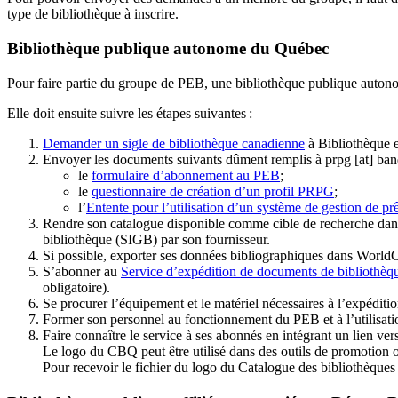
type de bibliothèque à inscrire.
Bibliothèque publique autonome du Québec
Pour faire partie du groupe de PEB, une bibliothèque publique auton
Elle doit ensuite suivre les étapes suivantes
:
Demander un sigle de bibliothèque canadienne
à Bibliothèque 
Envoyer les documents suivants dûment remplis à
prpg
[at]
ban
le
formulaire d’abonnement au PEB
;
le
questionnaire de création d’un profil PRPG
;
l’
Entente pour l’utilisation d’un système de gestion de prê
Rendre son catalogue disponible comme cible de recherche dans
bibliothèque (SIGB) par son fournisseur
.
Si possible, exporter ses données bibliographiques dans WorldC
S’abonner au
Service d’expédition de documents de bibliothèq
obligatoire).
Se procurer l’équipement et le matériel nécessaires à l’expéditio
Former son personnel au fonctionnement du PEB et à l’utilis
Faire connaître le service à ses abonnés en intégrant un lien vers
Le logo du CBQ peut être utilisé dans des outils de promotion o
Pour recevoir le fichier du logo du Catalogue des bibliothèque