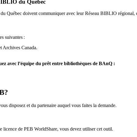
u BIBLIO du Québec
O du Québec doivent communiquer avec leur Réseau BIBLIO régional, q
es suivantes
:
et Archives Canada.
z avec l’équipe du prêt entre bibliothèques de BAnQ :
EB?
us disposez et du partenaire auquel vous faites la demande.
icence de PEB WorldShare, vous devez utiliser cet outil.