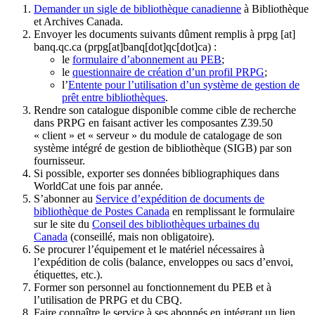
Demander un sigle de bibliothèque canadienne
à Bibliothèque
et Archives Canada.
Envoyer les documents suivants dûment remplis à
prpg
[at]
banq.qc.ca
(prpg[at]banq[dot]qc[dot]ca)
:
le
formulaire d’abonnement au PEB
;
le
questionnaire de création d’un profil PRPG
;
l’
Entente pour l’utilisation d’un système de gestion de
prêt entre bibliothèques
.
Rendre son catalogue disponible comme cible de recherche
dans PRPG en faisant activer les composantes Z39.50
« client » et « serveur » du module de catalogage de son
système intégré de gestion de bibliothèque (SIGB) par son
fournisseur
.
Si possible, exporter ses données bibliographiques dans
WorldCat une fois par année.
S’abonner au
Service d’expédition de documents de
bibliothèque de Postes Canada
en remplissant le formulaire
sur le site du
Conseil des bibliothèques urbaines du
Canada
(conseillé, mais non obligatoire).
Se procurer l’équipement et le matériel nécessaires à
l’expédition de colis (balance, enveloppes ou sacs d’envoi,
étiquettes, etc.).
Former son personnel au fonctionnement du PEB et à
l’utilisation de PRPG et du CBQ.
Faire connaître le service à ses abonnés en intégrant un lien