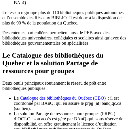
BAnQ.
Le réseau regroupe plus de 110
biblioth
è
ques publiques autonomes
et l
’
ensemble des R
é
seaux BIBLIO. Il est donc
à
la disposition de
plus de 90 % de la population du Qu
é
bec.
Des ententes particulières permettent aussi le PEB avec des
bibliothèques universitaires, collégiales et scolaires ainsi qu’avec des
bibliothèques gouvernementales ou spécialisées.
Le Catalogue des bibliothèques du
Québec et la solution Partage de
ressources pour groupes
Deux outils principaux soutiennent le réseau de prêt entre
bibliothèques publiques :
Le
Catalogue des bibliothèques du Québec (CBQ)
: il est
coordonné par BAnQ, qui en assure le
prpg
[at]
banq.qc.ca
(soutien)
.
La solution Partage de ressources pour groupes (PRPG)
d’OCLC : son accès est géré par BAnQ qui, sous réserve de
disponibilité, en offre gratuitement la licence d’utilisation