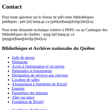
Contact
Pour toute question sur le réseau de prêt entre bibliothèques
publiques :
peb
[at]
banq.qc.ca
(peb[at]banq[dot]qc[dot]ca)
.
Pour toute demande technique relative à PRPG ou au Catalogue des
bibliothèques du Québec :
prpg
[at]
banq.qc.ca
(prpg[at]banq[dot]qc[dot]ca)
.
Bibliothèque et Archives nationales du Québec
Salle de presse
Nétiquette
Accès à l'information et vie privée
Partenaires et fournisseurs
Déclaration de services aux citoyens
Location de salles
Abonnement à l'infolettre de BAnQ
Emplois
Paramètres des témoins
Aller sur place
Fondation de BAnQ