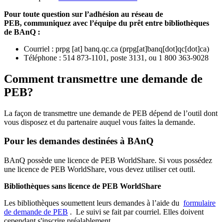
Pour toute question sur l’adhésion au réseau de
PEB,
communiquez avec l’équipe du prêt entre bibliothèques
de BAnQ :
Courriel
:
prpg
[at]
banq.qc.ca
(
prpg[at]banq[dot]qc[dot]ca
)
Téléphone : 514 873-1101, poste 3131, ou 1 800 363-9028
Comment transmettre une demande de
PEB?
La façon de transmettre une demande de PEB dépend de l’outil dont
vous disposez et du partenaire auquel vous faites la demande.
Pour les demandes destinées à BAnQ
BAnQ possède une licence de PEB WorldShare. Si vous possédez
une licence de PEB WorldShare, vous devez utiliser cet outil.
Bibliothèques sans licence de PEB WorldShare
Les bibliothèques soumettent leurs demandes à l’aide du
formulaire
de demande de PEB
.
Le suivi se fait par courriel.
Elles doivent
cependant s'inscrire préalablement.