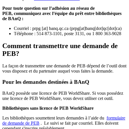
Pour toute question sur l’adhésion au réseau de
PEB,
communiquez avec l’équipe du prêt entre bibliothèques
de BAnQ :
Courriel
:
prpg
[at]
banq.qc.ca
(
prpg[at]banq[dot]qc[dot]ca
)
Téléphone : 514 873-1101, poste 3131, ou 1 800 363-9028
Comment transmettre une demande de
PEB?
La façon de transmettre une demande de PEB dépend de l’outil dont
vous disposez et du partenaire auquel vous faites la demande.
Pour les demandes destinées à BAnQ
BAnQ possède une licence de PEB WorldShare. Si vous possédez
une licence de PEB WorldShare, vous devez utiliser cet outil.
Bibliothèques sans licence de PEB WorldShare
Les bibliothèques soumettent leurs demandes à l’aide du
formulaire
de demande de PEB
.
Le suivi se fait par courriel.
Elles doivent
cependant s'inscrire préalablement.