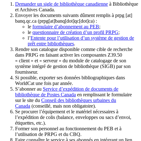
Demander un sigle de bibliothèque canadienne
à Bibliothèque
et Archives Canada.
Envoyer les documents suivants dûment remplis à
prpg
[at]
banq.qc.ca
(prpg[at]banq[dot]qc[dot]ca)
:
le
formulaire d’abonnement au PEB
;
le
questionnaire de création d’un profil PRPG
;
l’
Entente pour l’utilisation d’un système de gestion de
prêt entre bibliothèques
.
Rendre son catalogue disponible comme cible de recherche
dans PRPG en faisant activer les composantes Z39.50
« client » et « serveur » du module de catalogage de son
système intégré de gestion de bibliothèque (SIGB) par son
fournisseur
.
Si possible, exporter ses données bibliographiques dans
WorldCat une fois par année.
S’abonner au
Service d’expédition de documents de
bibliothèque de Postes Canada
en remplissant le formulaire
sur le site du
Conseil des bibliothèques urbaines du
Canada
(conseillé, mais non obligatoire).
Se procurer l’équipement et le matériel nécessaires à
l’expédition de colis (balance, enveloppes ou sacs d’envoi,
étiquettes, etc.).
Former son personnel au fonctionnement du PEB et à
l’utilisation de PRPG et du CBQ.
Faire connaître le service à ses abonnés en intégrant un lien