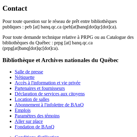
Contact
Pour toute question sur le réseau de prêt entre bibliothèques
publiques :
peb
[at]
banq.qc.ca
(peb[at]banq[dot]qc[dot]ca)
.
Pour toute demande technique relative à PRPG ou au Catalogue des
bibliothèques du Québec :
prpg
[at]
banq.qc.ca
(prpg[at]banq[dot]qc[dot]ca)
.
Bibliothèque et Archives nationales du Québec
Salle de presse
Nétiquette
Accès à l'information et vie privée
Partenaires et fournisseurs
Déclaration de services aux citoyens
Location de salles
Abonnement à l'infolettre de BAnQ
Emplois
Paramètres des témoins
Aller sur place
Fondation de BAnQ