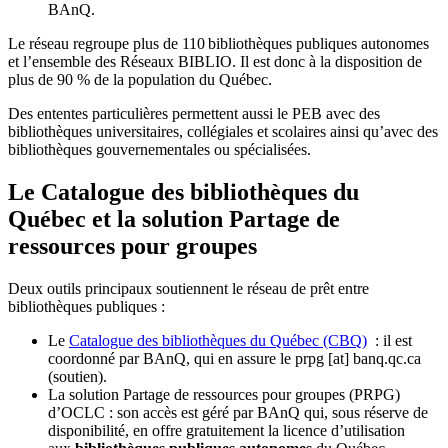
BAnQ.
Le réseau regroupe plus de 110
biblioth
è
ques publiques autonomes
et l
’
ensemble des R
é
seaux BIBLIO. Il est donc
à
la disposition de
plus de 90 % de la population du Qu
é
bec.
Des ententes particulières permettent aussi le PEB avec des
bibliothèques universitaires, collégiales et scolaires ainsi qu’avec des
bibliothèques gouvernementales ou spécialisées.
Le Catalogue des bibliothèques du
Québec et la solution Partage de
ressources pour groupes
Deux outils principaux soutiennent le réseau de prêt entre
bibliothèques publiques :
Le
Catalogue des bibliothèques du Québec (CBQ)
: il est
coordonné par BAnQ, qui en assure le
prpg
[at]
banq.qc.ca
(soutien)
.
La solution Partage de ressources pour groupes (PRPG)
d’OCLC : son accès est géré par BAnQ qui, sous réserve de
disponibilité, en offre gratuitement la licence d’utilisation