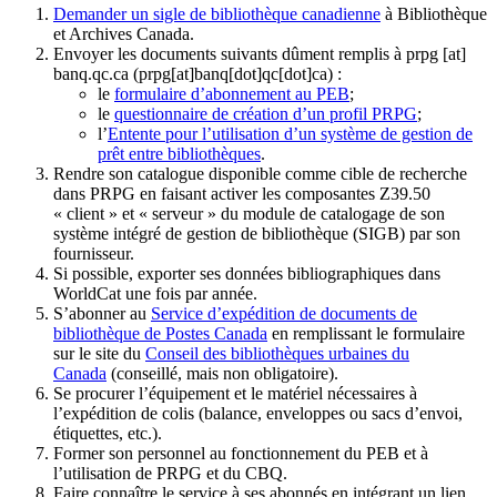
Demander un sigle de bibliothèque canadienne
à Bibliothèque
et Archives Canada.
Envoyer les documents suivants dûment remplis à
prpg
[at]
banq.qc.ca
(prpg[at]banq[dot]qc[dot]ca)
:
le
formulaire d’abonnement au PEB
;
le
questionnaire de création d’un profil PRPG
;
l’
Entente pour l’utilisation d’un système de gestion de
prêt entre bibliothèques
.
Rendre son catalogue disponible comme cible de recherche
dans PRPG en faisant activer les composantes Z39.50
« client » et « serveur » du module de catalogage de son
système intégré de gestion de bibliothèque (SIGB) par son
fournisseur
.
Si possible, exporter ses données bibliographiques dans
WorldCat une fois par année.
S’abonner au
Service d’expédition de documents de
bibliothèque de Postes Canada
en remplissant le formulaire
sur le site du
Conseil des bibliothèques urbaines du
Canada
(conseillé, mais non obligatoire).
Se procurer l’équipement et le matériel nécessaires à
l’expédition de colis (balance, enveloppes ou sacs d’envoi,
étiquettes, etc.).
Former son personnel au fonctionnement du PEB et à
l’utilisation de PRPG et du CBQ.
Faire connaître le service à ses abonnés en intégrant un lien