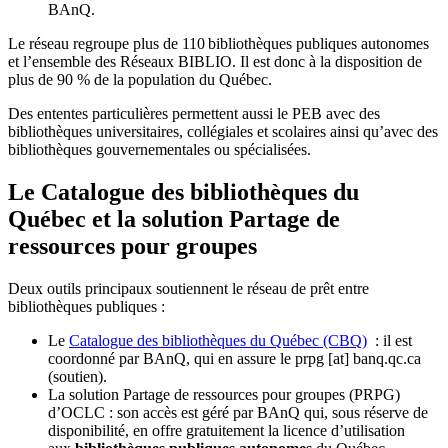
BAnQ.
Le réseau regroupe plus de 110
biblioth
è
ques publiques autonomes
et l
’
ensemble des R
é
seaux BIBLIO. Il est donc
à
la disposition de
plus de 90 % de la population du Qu
é
bec.
Des ententes particulières permettent aussi le PEB avec des
bibliothèques universitaires, collégiales et scolaires ainsi qu’avec des
bibliothèques gouvernementales ou spécialisées.
Le Catalogue des bibliothèques du
Québec et la solution Partage de
ressources pour groupes
Deux outils principaux soutiennent le réseau de prêt entre
bibliothèques publiques :
Le
Catalogue des bibliothèques du Québec (CBQ)
: il est
coordonné par BAnQ, qui en assure le
prpg
[at]
banq.qc.ca
(soutien)
.
La solution Partage de ressources pour groupes (PRPG)
d’OCLC : son accès est géré par BAnQ qui, sous réserve de
disponibilité, en offre gratuitement la licence d’utilisation