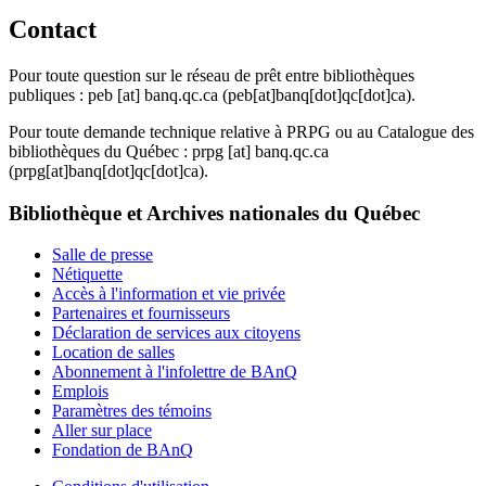
Contact
Pour toute question sur le réseau de prêt entre bibliothèques
publiques :
peb
[at]
banq.qc.ca
(peb[at]banq[dot]qc[dot]ca)
.
Pour toute demande technique relative à PRPG ou au Catalogue des
bibliothèques du Québec :
prpg
[at]
banq.qc.ca
(prpg[at]banq[dot]qc[dot]ca)
.
Bibliothèque et Archives nationales du Québec
Salle de presse
Nétiquette
Accès à l'information et vie privée
Partenaires et fournisseurs
Déclaration de services aux citoyens
Location de salles
Abonnement à l'infolettre de BAnQ
Emplois
Paramètres des témoins
Aller sur place
Fondation de BAnQ