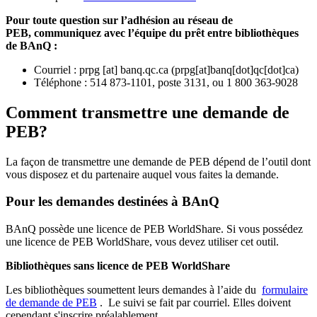
Pour toute question sur l’adhésion au réseau de
PEB,
communiquez avec l’équipe du prêt entre bibliothèques
de BAnQ :
Courriel
:
prpg
[at]
banq.qc.ca
(
prpg[at]banq[dot]qc[dot]ca
)
Téléphone : 514 873-1101, poste 3131, ou 1 800 363-9028
Comment transmettre une demande de
PEB?
La façon de transmettre une demande de PEB dépend de l’outil dont
vous disposez et du partenaire auquel vous faites la demande.
Pour les demandes destinées à BAnQ
BAnQ possède une licence de PEB WorldShare. Si vous possédez
une licence de PEB WorldShare, vous devez utiliser cet outil.
Bibliothèques sans licence de PEB WorldShare
Les bibliothèques soumettent leurs demandes à l’aide du
formulaire
de demande de PEB
.
Le suivi se fait par courriel.
Elles doivent
cependant s'inscrire préalablement.