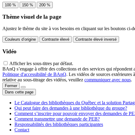
100 %
150 %
200 %
Thème visuel de la page
Ajustez le thème du site à vos besoins en cliquant sur les boutons ci-d
Couleurs d’origine
Contraste élevé
Contraste élevé inversé
Vidéo
Afficher les sous-titres par défaut.
BAnQ s’engage à offrir des collections et des services qui répondent 
Politique d'accessibilité de BAnQ
. Les vidéos de sources extérieures 
relative au sous-titrage des vidéos, veuillez
communiquer avec nous
.
Fermer
Dans cette page
Le Catalogue des bibliothèques du Québec et la solution Parta
Qui peut faire des demandes à une bibliothèque du groupe?
Comment s’inscrire pour pouvoir envoyer des demandes de P
Comment transmettre une demande de PEB?
Responsabilités des bibliothèques participantes
Contact