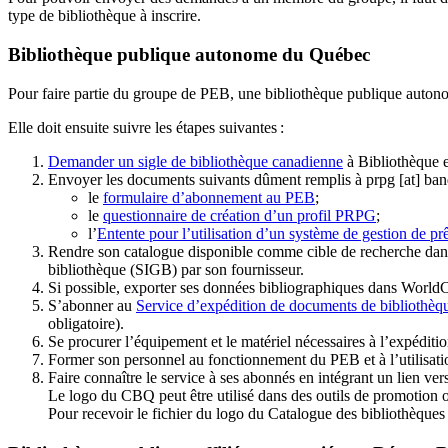
type de bibliothèque à inscrire.
Bibliothèque publique autonome du Québec
Pour faire partie du groupe de PEB, une bibliothèque publique auton
Elle doit ensuite suivre les étapes suivantes
:
Demander un sigle de bibliothèque canadienne
à Bibliothèque 
Envoyer les documents suivants dûment remplis à
prpg
[at]
ban
le
formulaire d’abonnement au PEB
;
le
questionnaire de création d’un profil PRPG
;
l’
Entente pour l’utilisation d’un système de gestion de prê
Rendre son catalogue disponible comme cible de recherche dans
bibliothèque (SIGB) par son fournisseur
.
Si possible, exporter ses données bibliographiques dans WorldC
S’abonner au
Service d’expédition de documents de bibliothèq
obligatoire).
Se procurer l’équipement et le matériel nécessaires à l’expéditio
Former son personnel au fonctionnement du PEB et à l’utilis
Faire connaître le service à ses abonnés en intégrant un lien vers
Le logo du CBQ peut être utilisé dans des outils de promotion o
Pour recevoir le fichier du logo du Catalogue des bibliothèque