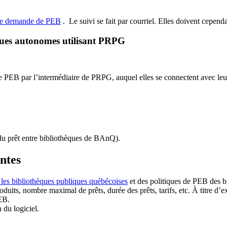
de demande de PEB
.
Le suivi se fait par courriel.
Elles doivent cependan
ques autonomes utilisant PRPG
EB par l’intermédiaire de PRPG, auquel elles se connectent avec leur i
u prêt entre bibliothèques de BAnQ)
.
antes
 les bibliothèques publiques québécoises
et des politiques de PEB des b
duits, nombre maximal de prêts, durée des prêts, tarifs, etc. À titre d’
EB.
n du logiciel.