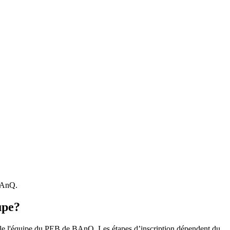
 BAnQ.
upe?
r le l'équipe du PEB de BAnQ. Les étapes d’inscription dépendent du