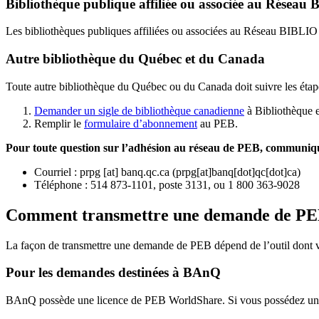
Bibliothèque publique affiliée ou associée au Résea
Les bibliothèques publiques affiliées ou associées au Réseau BIBLI
Autre bibliothèque du Québec et du Canada
Toute autre bibliothèque du Québec ou du Canada doit suivre les étap
Demander un sigle de bibliothèque canadienne
à Bibliothèque 
Remplir le
f
ormulaire d’abonnement
au PEB.
Pour toute question sur l’adhésion au réseau de PEB,
communique
Courriel
:
prpg
[at]
banq.qc.ca
(
prpg[at]banq[dot]qc[dot]ca
)
Téléphone : 514 873-1101, poste 3131, ou 1 800 363-9028
Comment transmettre une demande de P
La façon de transmettre une demande de PEB dépend de l’outil dont vo
Pour les demandes destinées à BAnQ
BAnQ possède une licence de PEB WorldShare. Si vous possédez une l