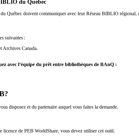
u BIBLIO du Québec
O du Québec doivent communiquer avec leur Réseau BIBLIO régional, q
es suivantes
:
et Archives Canada.
z avec l’équipe du prêt entre bibliothèques de BAnQ :
EB?
us disposez et du partenaire auquel vous faites la demande.
icence de PEB WorldShare, vous devez utiliser cet outil.