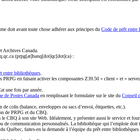
ome doit avant toute chose adhérer aux principes du
Code de prêt entre 
et Archives Canada.
q.qc.ca
(prpg[at]banq[dot]qc[dot]ca)
:
t entre bibliothèques
.
 PRPG en faisant activer les composantes Z39.50 « client » et « serveu
at une fois par année.
ue de Postes Canada
en remplissant le formulaire sur le site du
Conseil 
n de colis (balance, enveloppes ou sacs d’envoi, étiquettes, etc.).
ation de PRPG et du CBQ.
 le CBQ à son site Web. Idéalement, y présenter aussi le service et fourni
u de communication personnalisés. La bibliothèque qui l’emploie doit tou
s du Québec, faites-en la demande à l’équipe du prêt entre bibliothèqu