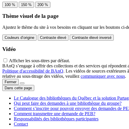
100 %
150 %
200 %
Thème visuel de la page
Ajustez le thème du site à vos besoins en cliquant sur les boutons ci-d
Couleurs d’origine
Contraste élevé
Contraste élevé inversé
Vidéo
Afficher les sous-titres par défaut.
BAnQ s’engage à offrir des collections et des services qui répondent 
Politique d'accessibilité de BAnQ
. Les vidéos de sources extérieures 
relative au sous-titrage des vidéos, veuillez
communiquer avec nous
.
Fermer
Dans cette page
Le Catalogue des bibliothèques du Québec et la solution Parta
Qui peut faire des demandes à une bibliothèque du groupe?
Comment s’inscrire pour pouvoir envoyer des demandes de P
Comment transmettre une demande de PEB?
Responsabilités des bibliothèques participantes
Contact