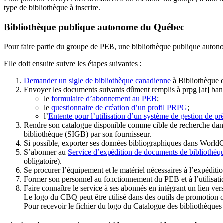
type de bibliothèque à inscrire.
Bibliothèque publique autonome du Québec
Pour faire partie du groupe de PEB, une bibliothèque publique auton
Elle doit ensuite suivre les étapes suivantes
:
Demander un sigle de bibliothèque canadienne
à Bibliothèque 
Envoyer les documents suivants dûment remplis à
prpg
[at]
ban
le
formulaire d’abonnement au PEB
;
le
questionnaire de création d’un profil PRPG
;
l’
Entente pour l’utilisation d’un système de gestion de prê
Rendre son catalogue disponible comme cible de recherche dans
bibliothèque (SIGB) par son fournisseur
.
Si possible, exporter ses données bibliographiques dans WorldC
S’abonner au
Service d’expédition de documents de bibliothèq
obligatoire).
Se procurer l’équipement et le matériel nécessaires à l’expéditio
Former son personnel au fonctionnement du PEB et à l’utilis
Faire connaître le service à ses abonnés en intégrant un lien vers
Le logo du CBQ peut être utilisé dans des outils de promotion o
Pour recevoir le fichier du logo du Catalogue des bibliothèque