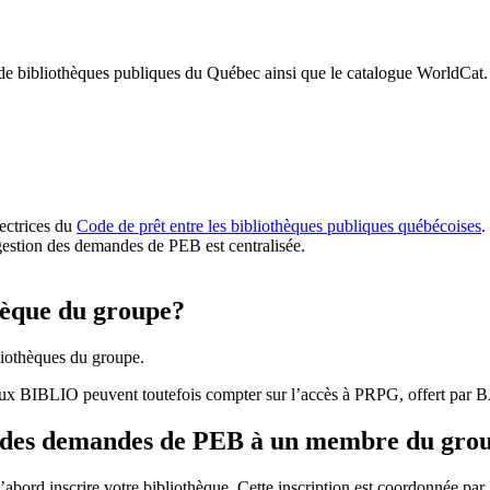
 de bibliothèques publiques du Québec ainsi que le catalogue WorldCat.
rectrices du
Code de prêt entre les bibliothèques publiques québécoises
.
gestion des demandes de PEB est centralisée.
hèque du groupe?
iothèques du groupe.
aux BIBLIO peuvent toutefois compter sur l’accès à PRPG, offert par
r des demandes de PEB à un membre du gro
bord inscrire votre bibliothèque. Cette inscription est coordonnée pa