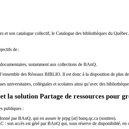
 et son catalogue collectif, le Catalogue des bibliothèques du Québec.
jectifs de
:
ces documentaires, notamment aux collections de BAnQ.
l
’
ensemble des R
é
seaux BIBLIO. Il est donc
à
la disposition de plus d
ues universitaires, collégiales et scolaires ainsi qu’avec des bibliothè
et la solution Partage de ressources pour g
es publiques :
rdonné par BAnQ, qui en assure le
prpg
[at]
banq.qc.ca
(soutien)
.
 son accès est géré par BAnQ qui, sous réserve de disponibilité, en off