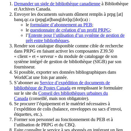
Demander un sigle de bibliothèque canadienne
à Bibliothèque
et Archives Canada.
Envoyer les documents suivants dûment remplis à
prpg
[at]
banq.qc.ca
(prpg[at]banq[dot]qc[dot]ca)
:
le
formulaire d’abonnement au PEB
;
le
questionnaire de création d’un profil PRPG
;
l’
Entente pour l’utilisation d’un système de gestion de
prêt entre bibliothèques
.
Rendre son catalogue disponible comme cible de recherche
dans PRPG en faisant activer les composantes Z39.50
« client » et « serveur » du module de catalogage de son
système intégré de gestion de bibliothèque (SIGB) par son
fournisseur
.
Si possible, exporter ses données bibliographiques dans
WorldCat une fois par année.
S’abonner au
Service d’expédition de documents de
bibliothèque de Postes Canada
en remplissant le formulaire
sur le site du
Conseil des bibliothèques urbaines du
Canada
(conseillé, mais non obligatoire).
Se procurer l’équipement et le matériel nécessaires à
l’expédition de colis (balance, enveloppes ou sacs d’envoi,
étiquettes, etc.).
Former son personnel au fonctionnement du PEB et à
l’utilisation de PRPG et du CBQ.
Faire connaître le service à ses abonnés en intégrant un lien