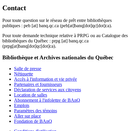
Contact
Pour toute question sur le réseau de prêt entre bibliothèques
publiques :
peb
[at]
banq.qc.ca
(peb[at]banq[dot]qc[dot]ca)
.
Pour toute demande technique relative à PRPG ou au Catalogue des
bibliothèques du Québec :
prpg
[at]
banq.qc.ca
(prpg[at]banq[dot]qc[dot]ca)
.
Bibliothèque et Archives nationales du Québec
Salle de presse
Nétiquette
Accès à l'information et vie privée
Partenaires et fournisseurs
Déclaration de services aux citoyens
Location de salles
Abonnement à l'infolettre de BAnQ
Emplois
Paramètres des témoins
Aller sur place
Fondation de BAnQ