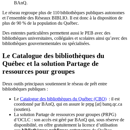
BAnQ.
Le réseau regroupe plus de 110
biblioth
è
ques publiques autonomes
et l
’
ensemble des R
é
seaux BIBLIO. Il est donc
à
la disposition de
plus de 90 % de la population du Qu
é
bec.
Des ententes particulières permettent aussi le PEB avec des
bibliothèques universitaires, collégiales et scolaires ainsi qu’avec des
bibliothèques gouvernementales ou spécialisées.
Le Catalogue des bibliothèques du
Québec et la solution Partage de
ressources pour groupes
Deux outils principaux soutiennent le réseau de prêt entre
bibliothèques publiques :
Le
Catalogue des bibliothèques du Québec (CBQ)
: il est
coordonné par BAnQ, qui en assure le
prpg
[at]
banq.qc.ca
(soutien)
.
La solution Partage de ressources pour groupes (PRPG)
d’OCLC : son accès est géré par BAnQ qui, sous réserve de
disponibilité, en offre gratuitement la licence d’utilisation