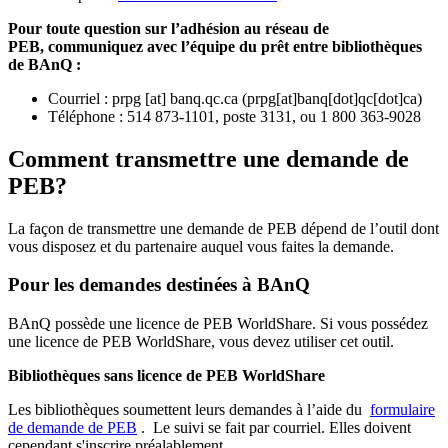
Pour toute question sur l’adhésion au réseau de
PEB,
communiquez avec l’équipe du prêt entre bibliothèques
de BAnQ :
Courriel
:
prpg
[at]
banq.qc.ca
(
prpg[at]banq[dot]qc[dot]ca
)
Téléphone : 514 873-1101, poste 3131, ou 1 800 363-9028
Comment transmettre une demande de
PEB?
La façon de transmettre une demande de PEB dépend de l’outil dont
vous disposez et du partenaire auquel vous faites la demande.
Pour les demandes destinées à BAnQ
BAnQ possède une licence de PEB WorldShare. Si vous possédez
une licence de PEB WorldShare, vous devez utiliser cet outil.
Bibliothèques sans licence de PEB WorldShare
Les bibliothèques soumettent leurs demandes à l’aide du
formulaire
de demande de PEB
.
Le suivi se fait par courriel.
Elles doivent
cependant s'inscrire préalablement.