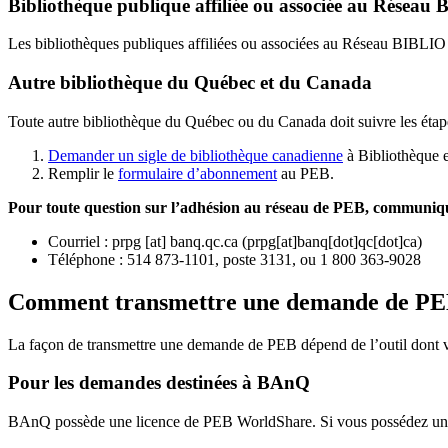
Bibliothèque publique affiliée ou associée au Résea
Les bibliothèques publiques affiliées ou associées au Réseau BIBLI
Autre bibliothèque du Québec et du Canada
Toute autre bibliothèque du Québec ou du Canada doit suivre les étap
Demander un sigle de bibliothèque canadienne
à Bibliothèque 
Remplir le
f
ormulaire d’abonnement
au PEB.
Pour toute question sur l’adhésion au réseau de PEB,
communique
Courriel
:
prpg
[at]
banq.qc.ca
(
prpg[at]banq[dot]qc[dot]ca
)
Téléphone : 514 873-1101, poste 3131, ou 1 800 363-9028
Comment transmettre une demande de P
La façon de transmettre une demande de PEB dépend de l’outil dont vo
Pour les demandes destinées à BAnQ
BAnQ possède une licence de PEB WorldShare. Si vous possédez une l