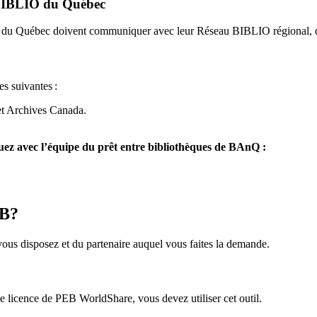
u BIBLIO du Québec
O du Québec doivent communiquer avec leur Réseau BIBLIO régional, q
es suivantes
:
et Archives Canada.
z avec l’équipe du prêt entre bibliothèques de BAnQ :
EB?
us disposez et du partenaire auquel vous faites la demande.
icence de PEB WorldShare, vous devez utiliser cet outil.