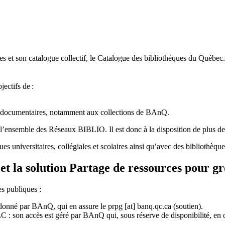
 et son catalogue collectif, le Catalogue des bibliothèques du Québec.
jectifs de
:
ces documentaires, notamment aux collections de BAnQ.
l
’
ensemble des R
é
seaux BIBLIO. Il est donc
à
la disposition de plus d
ues universitaires, collégiales et scolaires ainsi qu’avec des bibliothè
et la solution Partage de ressources pour g
es publiques :
rdonné par BAnQ, qui en assure le
prpg
[at]
banq.qc.ca
(soutien)
.
 son accès est géré par BAnQ qui, sous réserve de disponibilité, en off