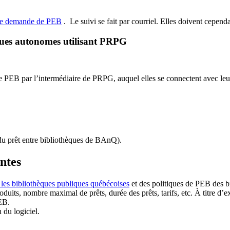
de demande de PEB
.
Le suivi se fait par courriel.
Elles doivent cependan
ques autonomes utilisant PRPG
EB par l’intermédiaire de PRPG, auquel elles se connectent avec leur i
u prêt entre bibliothèques de BAnQ)
.
antes
 les bibliothèques publiques québécoises
et des politiques de PEB des b
duits, nombre maximal de prêts, durée des prêts, tarifs, etc. À titre d’
EB.
n du logiciel.