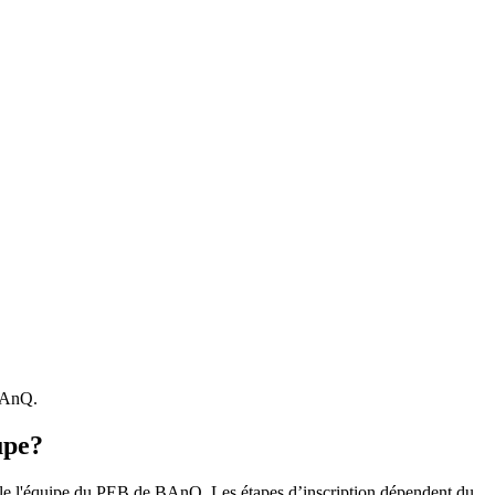
 BAnQ.
upe?
r le l'équipe du PEB de BAnQ. Les étapes d’inscription dépendent du