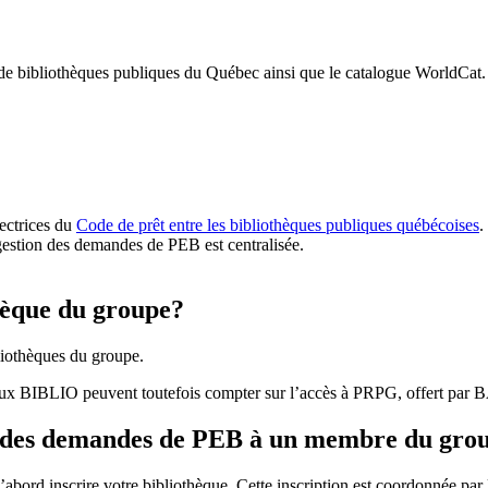
 de bibliothèques publiques du Québec ainsi que le catalogue WorldCat.
rectrices du
Code de prêt entre les bibliothèques publiques québécoises
.
gestion des demandes de PEB est centralisée.
hèque du groupe?
iothèques du groupe.
aux BIBLIO peuvent toutefois compter sur l’accès à PRPG, offert par
r des demandes de PEB à un membre du gro
bord inscrire votre bibliothèque. Cette inscription est coordonnée pa