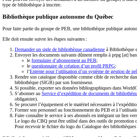
type de bibliothèque à inscrire.
Bibliothèque publique autonome du Québec
Pour faire partie du groupe de PEB, une bibliothèque publique auton
Elle doit ensuite suivre les étapes suivantes
:
Demander un sigle de bibliothèque canadienne
à Bibliothèque 
Envoyer les documents suivants dûment remplis à
prpg
[at]
ban
le
formulaire d’abonnement au PEB
;
le
questionnaire de création d’un profil PRPG
;
l’
Entente pour l’utilisation d’un système de gestion de prê
Rendre son catalogue disponible comme cible de recherche dans
bibliothèque (SIGB) par son fournisseur
.
Si possible, exporter ses données bibliographiques dans WorldC
S’abonner au
Service d’expédition de documents de bibliothèq
obligatoire).
Se procurer l’équipement et le matériel nécessaires à l’expéditio
Former son personnel au fonctionnement du PEB et à l’utilis
Faire connaître le service à ses abonnés en intégrant un lien vers
Le logo du CBQ peut être utilisé dans des outils de promotion o
Pour recevoir le fichier du logo du Catalogue des bibliothèque