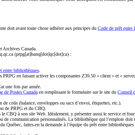
ome doit avant toute chose adhérer aux principes du
Code de prêt entre 
et Archives Canada.
q.qc.ca
(prpg[at]banq[dot]qc[dot]ca)
:
t entre bibliothèques
.
 PRPG en faisant activer les composantes Z39.50 « client » et « serveu
at une fois par année.
ue de Postes Canada
en remplissant le formulaire sur le site du
Conseil 
n de colis (balance, enveloppes ou sacs d’envoi, étiquettes, etc.).
ation de PRPG et du CBQ.
 le CBQ à son site Web. Idéalement, y présenter aussi le service et fourni
u de communication personnalisés. La bibliothèque qui l’emploie doit tou
s du Québec, faites-en la demande à l’équipe du prêt entre bibliothèqu