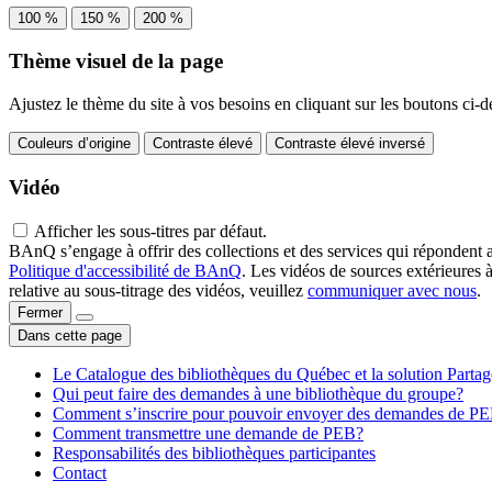
100 %
150 %
200 %
Thème visuel de la page
Ajustez le thème du site à vos besoins en cliquant sur les boutons ci-d
Couleurs d’origine
Contraste élevé
Contraste élevé inversé
Vidéo
Afficher les sous-titres par défaut.
BAnQ s’engage à offrir des collections et des services qui répondent 
Politique d'accessibilité de BAnQ
. Les vidéos de sources extérieures 
relative au sous-titrage des vidéos, veuillez
communiquer avec nous
.
Fermer
Dans cette page
Le Catalogue des bibliothèques du Québec et la solution Parta
Qui peut faire des demandes à une bibliothèque du groupe?
Comment s’inscrire pour pouvoir envoyer des demandes de P
Comment transmettre une demande de PEB?
Responsabilités des bibliothèques participantes
Contact