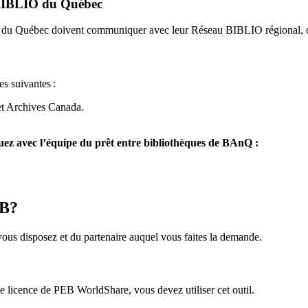
u BIBLIO du Québec
O du Québec doivent communiquer avec leur Réseau BIBLIO régional, q
es suivantes
:
et Archives Canada.
z avec l’équipe du prêt entre bibliothèques de BAnQ :
EB?
us disposez et du partenaire auquel vous faites la demande.
icence de PEB WorldShare, vous devez utiliser cet outil.