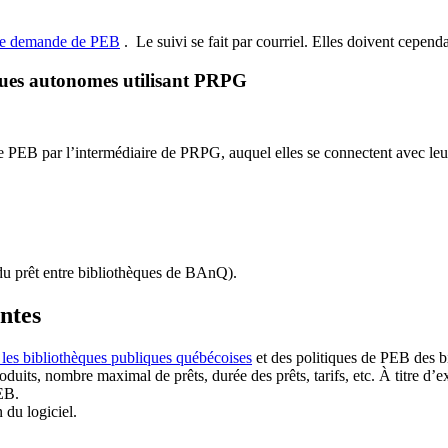
de demande de PEB
.
Le suivi se fait par courriel.
Elles doivent cependan
ques autonomes utilisant PRPG
EB par l’intermédiaire de PRPG, auquel elles se connectent avec leur i
u prêt entre bibliothèques de BAnQ)
.
antes
 les bibliothèques publiques québécoises
et des politiques de PEB des b
duits, nombre maximal de prêts, durée des prêts, tarifs, etc. À titre d’
EB.
n du logiciel.