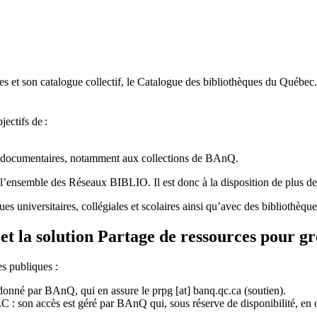
 et son catalogue collectif, le Catalogue des bibliothèques du Québec.
jectifs de
:
ces documentaires, notamment aux collections de BAnQ.
l
’
ensemble des R
é
seaux BIBLIO. Il est donc
à
la disposition de plus d
ues universitaires, collégiales et scolaires ainsi qu’avec des bibliothè
et la solution Partage de ressources pour g
es publiques :
rdonné par BAnQ, qui en assure le
prpg
[at]
banq.qc.ca
(soutien)
.
 son accès est géré par BAnQ qui, sous réserve de disponibilité, en off