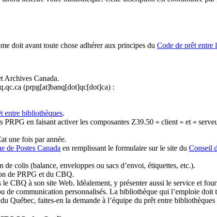
ome doit avant toute chose adhérer aux principes du
Code de prêt entre 
et Archives Canada.
q.qc.ca
(prpg[at]banq[dot]qc[dot]ca)
:
t entre bibliothèques
.
 PRPG en faisant activer les composantes Z39.50 « client » et « serveu
at une fois par année.
ue de Postes Canada
en remplissant le formulaire sur le site du
Conseil 
n de colis (balance, enveloppes ou sacs d’envoi, étiquettes, etc.).
ation de PRPG et du CBQ.
 le CBQ à son site Web. Idéalement, y présenter aussi le service et fourni
u de communication personnalisés. La bibliothèque qui l’emploie doit tou
s du Québec, faites-en la demande à l’équipe du prêt entre bibliothèqu