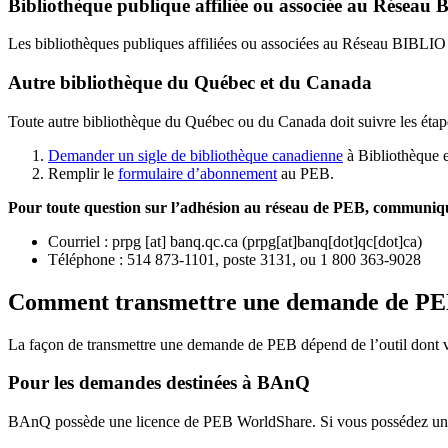
Bibliothèque publique affiliée ou associée au Résea
Les bibliothèques publiques affiliées ou associées au Réseau BIBLI
Autre bibliothèque du Québec et du Canada
Toute autre bibliothèque du Québec ou du Canada doit suivre les étap
Demander un sigle de bibliothèque canadienne
à Bibliothèque 
Remplir le
f
ormulaire d’abonnement
au PEB.
Pour toute question sur l’adhésion au réseau de PEB,
communique
Courriel
:
prpg
[at]
banq.qc.ca
(
prpg[at]banq[dot]qc[dot]ca
)
Téléphone : 514 873-1101, poste 3131, ou 1 800 363-9028
Comment transmettre une demande de P
La façon de transmettre une demande de PEB dépend de l’outil dont vo
Pour les demandes destinées à BAnQ
BAnQ possède une licence de PEB WorldShare. Si vous possédez une l