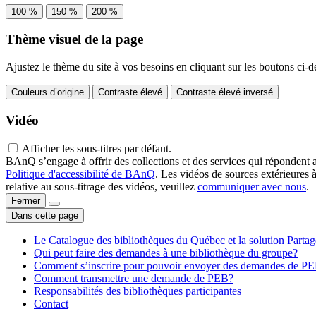
100 %
150 %
200 %
Thème visuel de la page
Ajustez le thème du site à vos besoins en cliquant sur les boutons ci-d
Couleurs d’origine
Contraste élevé
Contraste élevé inversé
Vidéo
Afficher les sous-titres par défaut.
BAnQ s’engage à offrir des collections et des services qui répondent 
Politique d'accessibilité de BAnQ
. Les vidéos de sources extérieures 
relative au sous-titrage des vidéos, veuillez
communiquer avec nous
.
Fermer
Dans cette page
Le Catalogue des bibliothèques du Québec et la solution Parta
Qui peut faire des demandes à une bibliothèque du groupe?
Comment s’inscrire pour pouvoir envoyer des demandes de P
Comment transmettre une demande de PEB?
Responsabilités des bibliothèques participantes
Contact