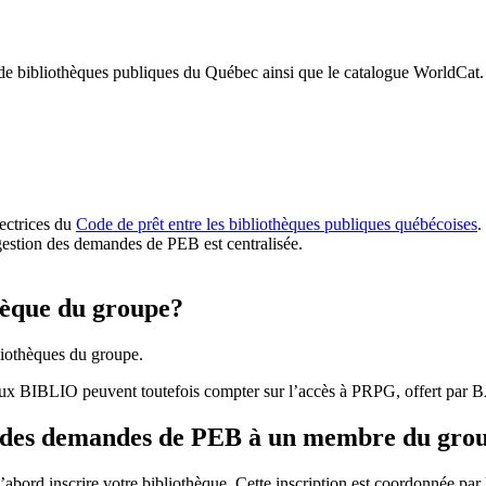
 de bibliothèques publiques du Québec ainsi que le catalogue WorldCat.
rectrices du
Code de prêt entre les bibliothèques publiques québécoises
.
gestion des demandes de PEB est centralisée.
hèque du groupe?
iothèques du groupe.
aux BIBLIO peuvent toutefois compter sur l’accès à PRPG, offert par
r des demandes de PEB à un membre du gro
bord inscrire votre bibliothèque. Cette inscription est coordonnée pa