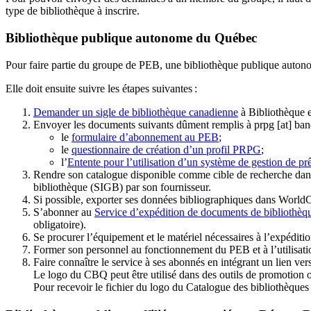
type de bibliothèque à inscrire.
Bibliothèque publique autonome du Québec
Pour faire partie du groupe de PEB, une bibliothèque publique auton
Elle doit ensuite suivre les étapes suivantes
:
Demander un sigle de bibliothèque canadienne
à Bibliothèque 
Envoyer les documents suivants dûment remplis à
prpg
[at]
ban
le
formulaire d’abonnement au PEB
;
le
questionnaire de création d’un profil PRPG
;
l’
Entente pour l’utilisation d’un système de gestion de prê
Rendre son catalogue disponible comme cible de recherche dans
bibliothèque (SIGB) par son fournisseur
.
Si possible, exporter ses données bibliographiques dans WorldC
S’abonner au
Service d’expédition de documents de bibliothèq
obligatoire).
Se procurer l’équipement et le matériel nécessaires à l’expéditio
Former son personnel au fonctionnement du PEB et à l’utilis
Faire connaître le service à ses abonnés en intégrant un lien vers
Le logo du CBQ peut être utilisé dans des outils de promotion o
Pour recevoir le fichier du logo du Catalogue des bibliothèque