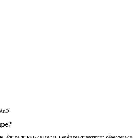
 BAnQ.
upe?
r le l'équipe du PEB de BAnQ. Les étapes d’inscription dépendent du