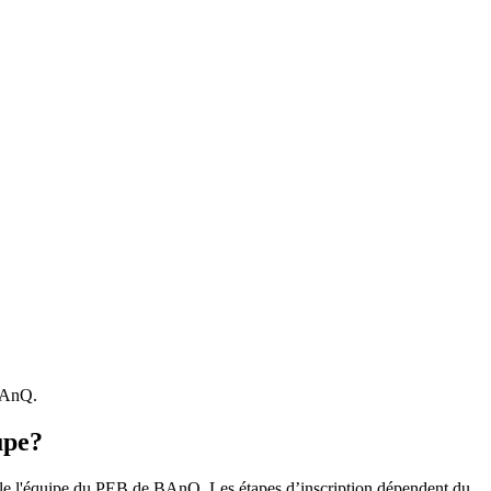
 BAnQ.
upe?
r le l'équipe du PEB de BAnQ. Les étapes d’inscription dépendent du