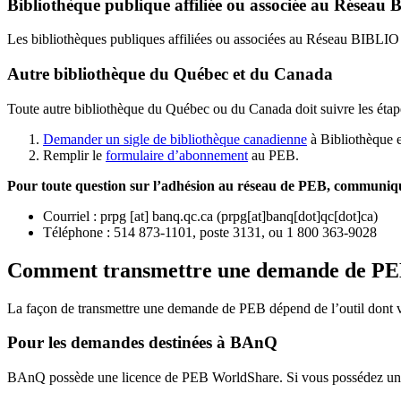
Bibliothèque publique affiliée ou associée au Résea
Les bibliothèques publiques affiliées ou associées au Réseau BIBLI
Autre bibliothèque du Québec et du Canada
Toute autre bibliothèque du Québec ou du Canada doit suivre les étap
Demander un sigle de bibliothèque canadienne
à Bibliothèque 
Remplir le
f
ormulaire d’abonnement
au PEB.
Pour toute question sur l’adhésion au réseau de PEB,
communique
Courriel
:
prpg
[at]
banq.qc.ca
(
prpg[at]banq[dot]qc[dot]ca
)
Téléphone : 514 873-1101, poste 3131, ou 1 800 363-9028
Comment transmettre une demande de P
La façon de transmettre une demande de PEB dépend de l’outil dont vo
Pour les demandes destinées à BAnQ
BAnQ possède une licence de PEB WorldShare. Si vous possédez une l