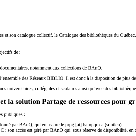
 et son catalogue collectif, le Catalogue des bibliothèques du Québec.
jectifs de
:
ces documentaires, notamment aux collections de BAnQ.
l
’
ensemble des R
é
seaux BIBLIO. Il est donc
à
la disposition de plus d
ues universitaires, collégiales et scolaires ainsi qu’avec des bibliothè
et la solution Partage de ressources pour g
es publiques :
rdonné par BAnQ, qui en assure le
prpg
[at]
banq.qc.ca
(soutien)
.
 son accès est géré par BAnQ qui, sous réserve de disponibilité, en off