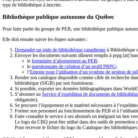
type de bibliothèque à inscrire.
Bibliothèque publique autonome du Québec
Pour faire partie du groupe de PEB, une bibliothèque publique auton
Elle doit ensuite suivre les étapes suivantes
:
Demander un sigle de bibliothèque canadienne
à Bibliothèque 
Envoyer les documents suivants dûment remplis à
prpg
[at]
ban
le
formulaire d’abonnement au PEB
;
le
questionnaire de création d’un profil PRPG
;
l’
Entente pour l’utilisation d’un système de gestion de prê
Rendre son catalogue disponible comme cible de recherche dans
bibliothèque (SIGB) par son fournisseur
.
Si possible, exporter ses données bibliographiques dans WorldC
S’abonner au
Service d’expédition de documents de bibliothèq
obligatoire).
Se procurer l’équipement et le matériel nécessaires à l’expéditio
Former son personnel au fonctionnement du PEB et à l’utilis
Faire connaître le service à ses abonnés en intégrant un lien vers
Le logo du CBQ peut être utilisé dans des outils de promotion o
Pour recevoir le fichier du logo du Catalogue des bibliothèque