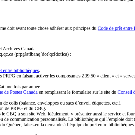
ome doit avant toute chose adhérer aux principes du
Code de prêt entre 
et Archives Canada.
q.qc.ca
(prpg[at]banq[dot]qc[dot]ca)
:
t entre bibliothèques
.
 PRPG en faisant activer les composantes Z39.50 « client » et « serveu
at une fois par année.
ue de Postes Canada
en remplissant le formulaire sur le site du
Conseil 
n de colis (balance, enveloppes ou sacs d’envoi, étiquettes, etc.).
ation de PRPG et du CBQ.
 le CBQ à son site Web. Idéalement, y présenter aussi le service et fourni
u de communication personnalisés. La bibliothèque qui l’emploie doit tou
s du Québec, faites-en la demande à l’équipe du prêt entre bibliothèqu