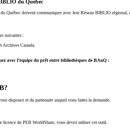
u BIBLIO du Québec
O du Québec doivent communiquer avec leur Réseau BIBLIO régional, q
es suivantes
:
et Archives Canada.
z avec l’équipe du prêt entre bibliothèques de BAnQ :
EB?
us disposez et du partenaire auquel vous faites la demande.
icence de PEB WorldShare, vous devez utiliser cet outil.