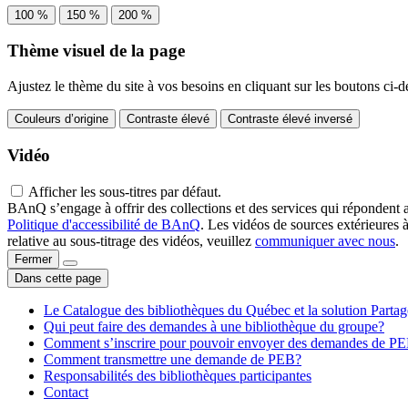
100 %
150 %
200 %
Thème visuel de la page
Ajustez le thème du site à vos besoins en cliquant sur les boutons ci-d
Couleurs d’origine
Contraste élevé
Contraste élevé inversé
Vidéo
Afficher les sous-titres par défaut.
BAnQ s’engage à offrir des collections et des services qui répondent 
Politique d'accessibilité de BAnQ
. Les vidéos de sources extérieures 
relative au sous-titrage des vidéos, veuillez
communiquer avec nous
.
Fermer
Dans cette page
Le Catalogue des bibliothèques du Québec et la solution Parta
Qui peut faire des demandes à une bibliothèque du groupe?
Comment s’inscrire pour pouvoir envoyer des demandes de P
Comment transmettre une demande de PEB?
Responsabilités des bibliothèques participantes
Contact