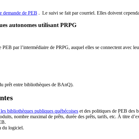
de demande de PEB
.
Le suivi se fait par courriel.
Elles doivent cependan
ques autonomes utilisant PRPG
EB par l’intermédiaire de PRPG, auquel elles se connectent avec leur i
u prêt entre bibliothèques de BAnQ)
.
antes
 les bibliothèques publiques québécoises
et des politiques de PEB des b
duits, nombre maximal de prêts, durée des prêts, tarifs, etc. À titre d’
EB.
n du logiciel.